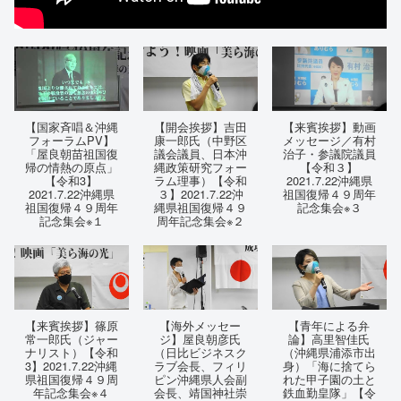
【国家斉唱＆沖縄
【開会挨拶】吉田
【来賓挨拶】動画
フォーラムPV】
康一郎氏（中野区
メッセージ／有村
「屋良朝苗祖国復
議会議員、日本沖
治子・参議院議員
帰の情熱の原点」
縄政策研究フォー
【令和３】
【令和3】
ラム理事）【令和
2021.7.22沖縄県
2021.7.22沖縄県
３】2021.7.22沖
祖国復帰４９周年
祖国復帰４９周年
縄県祖国復帰４９
記念集会※３
記念集会※１
周年記念集会※２
【来賓挨拶】篠原
【海外メッセー
【青年による弁
常一郎氏（ジャー
ジ】屋良朝彦氏
論】高里智佳氏
ナリスト）【令和
（日比ビジネスク
（沖縄県浦添市出
3】2021.7.22沖縄
ラブ会長、フィリ
身）「海に捨てら
県祖国復帰４９周
ピン沖縄県人会副
れた甲子園の土と
年記念集会※４
会長、靖国神社崇
鉄血勤皇隊」【令