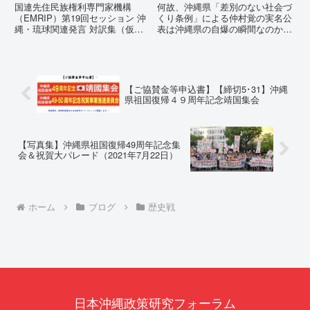
言 対訳集（仮訳）
自爆の瞬間なのか？その3
国連先住民族権利専門家機構
何故、沖縄県「差別のない社会づ
つの理由。
（EMRIP）第19回セッション 沖
くり条例」による仲村覚の実名公
縄・琉球関連発言 対訳集（仮
表は沖縄県の自爆の瞬間なのか？
訳）国連先住民族権利専門家機構
その3つの理由。現在、沖縄県が
（EMRIP）の各会合において行
強行しようとしている「仲村覚の
われた、沖縄・琉球の先住民族指
実名公表」。行政側はこの行為
定、PFAS（有機フッ素化合物）
を、特定の個人を社会的制裁に追
問題、米軍基地、伝統文化（...
い込むための「仕上げ」だと考え
【ご協賛金等申込書】【締切5･31】沖縄
て...
県祖国復帰４９周年記念靖国集会
【写真集】沖縄県祖国復帰49周年記念集
会＆祝賀大パレード（2021年7月22日）
ホーム
ブログ
歴史戦
日本沖縄政策研究フォーラム