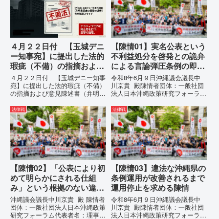
ィア誤報の放置および行政の不作
す。国連という国際的な舞台で、
為に対する責任追及と再発防...
巧妙な「言説（ナラティブ）」が
張...
４月２２日付 【玉城デニ
【陳情01】実名公表という
ー知事宛】に提出した法的
不利益処分を啓発との詭弁
瑕疵（不備）の指摘および
による言論弾圧条例の即時
意見陳述書（弁明書）提出
運用停止を求める陳情
４月２２日付 【玉城デニー知事
令和8年6月９日沖縄議会議長中
の留保の通告
宛】に提出した法的瑕疵（不備）
川京貴 殿陳情者団体：一般社団
の指摘および意見陳述書（弁明
法人日本沖縄政策研究フォーラム
書）提出の留保の通告４月２２日
代表者名：理事長 仲村覚住
に、玉城デニー宛に以下の違法状
所：沖縄県那覇市電 話：
法律戦
法律戦
態の指摘と意見陳述（弁明）留保
080- 実名公表という不利益処分
の通告を行いました。沖縄県は、
を啓発との詭弁による言論弾圧条
この時は、違法を認めて軌道修正
例の即時運用停止を求める陳情
す...
1...
【陳情02】「公表により初
【陳情03】違法な沖縄県の
めて明らかにされる仕組
条例運用が改善されるまで
み」という根拠のない違法
運用停止を求める陳情
運用の指摘と条例運用の停
沖縄議会議長中川京貴 殿 陳情者
令和8年6月９日沖縄議会議長中
止を求める陳情書
団体：一般社団法人日本沖縄政策
川京貴 殿陳情者団体：一般社団
研究フォーラム代表者名：理事
法人日本沖縄政策研究フォーラム