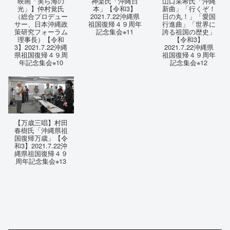
映画「美ら海の
神楽氏「沖縄日
山口采希氏「沖縄
光」】仲村覚氏
本」【令和3】
新曲」「行くぞ！
（総合プロデュー
2021.7.22沖縄県
日の丸！」「愛国
サー、日本沖縄政
祖国復帰４９周年
行進曲」「世界に
策研究フォーラム
記念集会※11
誇る祖国の歴史」
理事長）【令和
【令和3】
3】2021.7.22沖縄
2021.7.22沖縄県
県祖国復帰４９周
祖国復帰４９周年
年記念集会※10
記念集会※12
【万歳三唱】村田
春樹氏「沖縄県祖
国復帰万歳」【令
和3】2021.7.22沖
縄県祖国復帰４９
周年記念集会※13