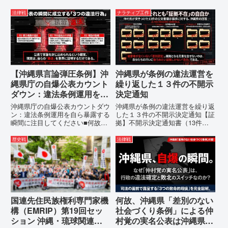
長 仲村覚住 所：沖縄県那覇
代表者名：理事長 仲村覚住
市電 話：080- 「公表により初
所：沖縄県那覇市電 話：080-違
法律戦
ナラティブ工作
めて明らかにされる仕組み」とい
法な沖縄県の条例運用が改善され
う根拠のない違法運用の指摘と条
るまで運用停止を求める陳情陳情
例運用の停止を求める陳情...
の趣旨沖縄県は、「沖縄県...
【沖縄県言論弾圧条例】沖
沖縄県が条例の違法運営を
縄県庁の自爆公表カウント
繰り返した１３件の不開示
ダウン：違法条例運用を自
決定通知
ら暴露する瞬間に注目して
沖縄県庁の自爆公表カウントダウ
沖縄県が条例の違法運営を繰り返
ください
ン：違法条例運用を自ら暴露する
した１３件の不開示決定通知【証
瞬間に注目してください■何故、
拠】不開示決定通知書（13件）
沖縄県が仲村覚に差別主義者レッ
の分析：行政側の違法性の自白私
テルを貼りたい本当の理由「なぜ
が請求した「差別認定の根拠」に
歴史戦
法律戦
沖縄県庁は、法を無視してまで私
対し、県は全て非開示・存否応答
を封じ込めようとするのか。」そ
拒否を突きつけました。これは、
の理由は明確です。県政が統治
彼らが行政手続きの正当性を失
の...
っ...
国連先住民族権利専門家機
何故、沖縄県「差別のない
構（EMRIP）第19回セッ
社会づくり条例」による仲
ション 沖縄・琉球関連発
村覚の実名公表は沖縄県の