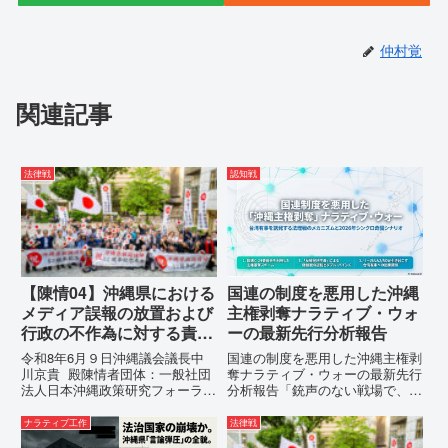
仲村覚
関連記事
法律戦
認知戦
【陳情04】沖縄県における
国連の制度を悪用した沖縄
メディア誤報の放置および
主権剥奪ナラティブ・ウォ
行政の不作為に対する責任
ーの最新先行分析報告
追及と再発防止策を求める
令和8年6月９日沖縄議会議長中
国連の制度を悪用した沖縄主権剥
陳情
川京貴 殿陳情者団体：一般社団
奪ナラティブ・ウォーの最新先行
法人日本沖縄政策研究フォーラム
分析報告「銃声のない戦場で、日
代表者名：理事長 仲村覚住
本の国土が『消滅』しようとして
所：沖縄県那覇市電 話：080-
いる。」現代の戦争は、ミサイル
ナラティブ工作
法律戦
【陳情03】沖縄県におけるメデ
が飛来する以前に始まっていま