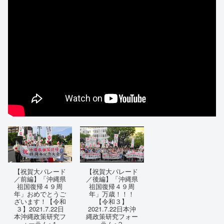
【祝賀大パレード
【祝賀大パレード
／前編】「沖縄県
／後編】「沖縄県
祖国復帰４９周
祖国復帰４９周
年」おめでとうご
年」万歳！！！
ざいます！【令和
【令和３】
３】2021.7.22日
2021.7.22日本沖
本沖縄政策研究フ
縄政策研究フォー
ォーラム※１
ラム※２