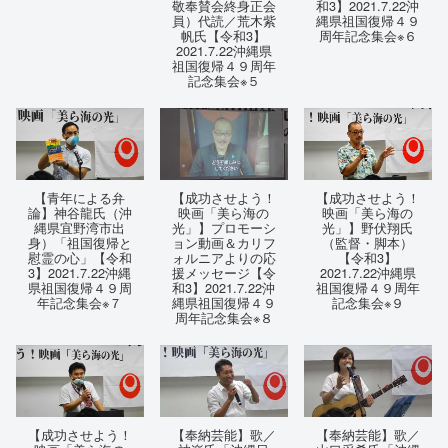
敬奉賛会終身正会
和3】2021.7.22沖
員）代読／荒木紫
縄県祖国復帰４９
帆氏【令和3】
周年記念集会※６
2021.7.22沖縄県
祖国復帰４９周年
記念集会※５
【青年による弁
【成功させよう！
【成功させよう！
論】神谷龍氏（沖
映画「美ら海の
映画「美ら海の
縄県宜野湾市出
光」】プロモーシ
光」】野伏翔氏
身）「祖国復帰と
ョン動画＆カリフ
（監督・脚本）
慰霊の心」【令和
ォルニアよりの応
【令和3】
3】2021.7.22沖縄
援メッセージ【令
2021.7.22沖縄県
県祖国復帰４９周
和3】2021.7.22沖
祖国復帰４９周年
年記念集会※７
縄県祖国復帰４９
記念集会※９
周年記念集会※８
【成功させよう！
【奉納芸能】歌／
【奉納芸能】歌／