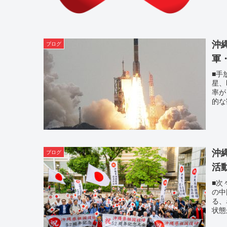
沖
ブログ
軍
■手
星、
率が
的な
沖
ブログ
活
■次
の中
る、
状態