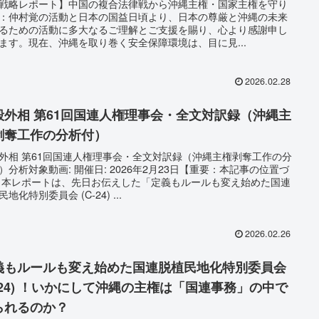
I戦略レポート】中国の複合法律戦から沖縄主権・国家主権を守り
：仲村覚の活動と日本の国益日頃より、日本の尊厳と沖縄の未来
るための活動に多大なるご理解とご支援を賜り、心より感謝申し
ます。現在、沖縄を取り巻く安全保障環境は、目に見...
2026.02.28
毅外相 第61回国連人権理事会・全文対訳録（沖縄主
剥奪工作の分析付）
外相 第61回国連人権理事会・全文対訳録（沖縄主権剥奪工作の分
）分析対象動画: 開催日: 2026年2月23日【重要：本記事の位置づ
 本レポートは、先日お伝えした「定義もルールも変え始めた国連
地化特別委員会 (C-24) ...
2026.02.26
義もルールも変え始めた国連脱植民地化特別委員会
C-24) ！いかにして沖縄の主権は「国連事務」の中で
られるのか？