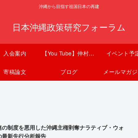
沖縄から目指す祖国日本の再建
日本沖縄政策研究フォーラム
入会案内
【You Tube】仲村覚チャンネル
イベント予
寄稿論文
ブログ
メールマガジ
連の制度を悪用した沖縄主権剥奪ナラティブ・ウォ
の最新先行分析報告