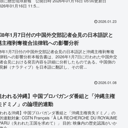
頭に懸念琉球新報 公開日時 2026年01月16日 05:00更新日
026年01月16日 11:5...
2026.01.23
和8年1月7日付の中国外交部記者会見の日本語訳と
縄主権剥奪複合法律戦への影響分析
8年1月7日付の中国外交部記者会見の日本語訳と沖縄主権剥奪複
律戦への影響分析本報告書は、2026年1月7日に行われた中国外交
者会見における発言内容を詳細に分析したものである。中国側の
見解（ナラティブ）を日本語に翻訳し、その背...
2026.01.08
狙われる沖縄】中国プロパガンダ番組と「沖縄主権
失ドミノ」の論理的連動
われる沖縄】中国プロパガンダ番組と「沖縄主権喪失ドミノ」の
連動対象: CGTN Français「À LA RECHERCHE DU ROYAUME
SPARU（失われた王国を求めて）」 目的: 映像内の歴史認識がいか
合...