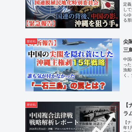
定義
して
らゆ
る形
尖
歴史戦
三鳥
中国
った
漁船
く、
【
歴史戦
ラ
【ナ
年1