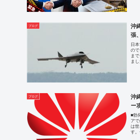
沖
ブログ
張
日本
ので
まで
まし
沖
ブログ
ー
■勃
アで
は世
す。