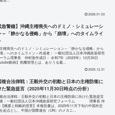
2026.01.03
緊急警鐘】沖縄主権喪失へのドミノ・シミュレーシ
ン～「静かなる侵略」から「崩壊」へのタイムライ
～
主権喪失へのドミノ・シミュレーション～「静かなる侵略」から
壊」へのタイムライン～作成者： 一般社団法人日本沖縄政策研究
ーラム理事長 仲村覚作成日： 令和7年（2025年）12月30日
outube動画】危機管理とは、ありうる最...
2025.12.31
国複合法律戦：王毅外交の初動と日本の主権防衛に
けた緊急提言（2025年11月30日時点の分析）
複合法律戦：王毅外交の初動と日本の主権防衛に向けた緊急提言
成者：一般社団法人日本沖縄政策研究フォーラム 理事長 仲
覚【概要と戦略的背景】本報告書は、2025年11月下旬の中国外交
を起点とし、中国が国際連合（UN）のメカニ...