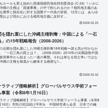
もルールも変え始めた国連脱植民地化特別委員会 (C-24) ！いかに
沖縄の主権は「国連事務」の中で削られるのか？植民地主義のあ
る携帯と顕在化に対する国際デー代表の皆様、12月には、あらゆ
態および現れにおける植民地主義に反対す...
2026.02.23
閣を隠れ蓑にした沖縄主権剥奪：中国による「一石
」の15年戦略報告（2008-2026）
の尖閣を隠れ蓑にした沖縄主権剥奪18年戦略〜誰も気が付かなか
、「一石三鳥の罠とは？」（2008-2026）2010年の尖閣諸島中国
衝突事件から始まった一連の事態。それは単なる領土争いではな
沖縄の主権を根底から解体する緻密な1...
2026.02.02
ナラティブ侵略解析】グローバルサウス学術フォー
ム事案（令和8年1月16日）
ラティブ侵略解析】グローバルサウス学術フォーラム事案（令和8
月16日）市民の対話続け平和を 中国研究者ら会見 日本での極