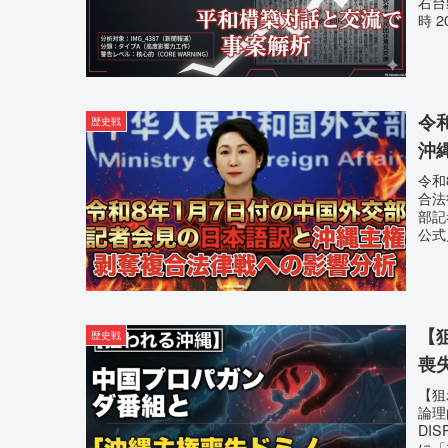
右台
時 2
令
歴史戦
沖
令和
合法
部記
公式
【
歴史戦
喪
【狙
論理的
DI
に「複