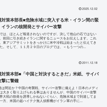
2025.12.02
縄対策本部長■危険水域に突入する米・イラン間の緊
、イランの核開発とサイバー攻撃
では、ほとんど報道されないのですが、決して他山の石ではない
、前回に引き続きイランに関するニュースをお伝えします。これ
、東アジアサミットをきっかけに米中冷戦は始まったと伝えてき
た。そして、１１月２９日のブログでは、＜もう一つの...
2011.12.18
縄対策本部■「中国と対決するときだ」米紙、サイバ
攻撃に警鐘
発は間近か？中国の奇襲戦、サイバー攻撃に備えよ！日本のメディ
は大きく取り上げられる事はありませんが、中国のサイバー攻撃
界大戦の勃発を誘導しかねないぐらい、危険水域まで到達してま
一方、米国の超ハイテク無人偵察機がイラン軍の手に...