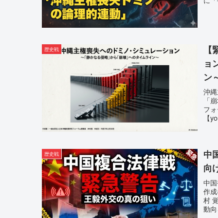
【
歴史戦
ョ
ン
沖縄
「崩
フォ
【y
中
歴史戦
向
中国
作
村 
動向