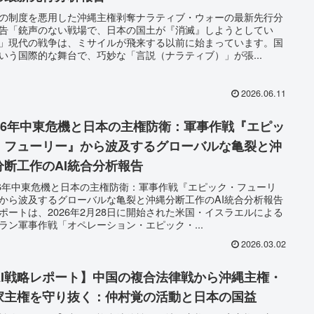
の制度を悪用した沖縄主権剥奪ナラティブ・ウォーの最新先行分
告「銃声のない戦場で、日本の国土が『消滅』しようとしてい
」現代の戦争は、ミサイルが飛来する以前に始まっています。国
いう国際的な舞台で、巧妙な「言説（ナラティブ）」が張...
2026.06.11
026年中東危機と日本の主権防衛：軍事作戦『エピッ
・フューリー』から波及するグローバルな亀裂と沖
分断工作のAI統合分析報告
26年中東危機と日本の主権防衛：軍事作戦『エピック・フューリ
から波及するグローバルな亀裂と沖縄分断工作のAI統合分析報告
ポートは、2026年2月28日に開始された米国・イスラエルによる
ラン軍事作戦「オペレーション・エピック・...
2026.03.02
AI戦略レポート】中国の複合法律戦から沖縄主権・
家主権を守り抜く：仲村覚の活動と日本の国益