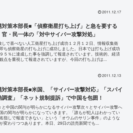
2011.12.17
縄対策本部長■「偵察衛星打ち上げ」と急を要する
・官・民一体の「対中サイバー攻撃対処」
放しで喜べない人工衛星打ち上げ成功１２月１２日、情報収集衛
即ち偵察衛星の打ち上げに成功しました。日本では打ち上げ成功
９５％に達成した事を強調して報道されています。技術的、経済
観点を重視して報道されていますが、今回の打ち上げは...
2011.12.13
縄対策本部長■米国、「サイバー攻撃対応」「スパイ
動調査」「ネット規制提訴」で中国を包囲！
々と中国の関与が明らかになるサイバー攻撃次々とサイバー攻撃へ
国の関与が明らかになっていきます。「誰もが犯人はわかってい
名指しで報道できない」という「オウムのサリン事件」のような
が変わりつつあります。本日、29日の読売新聞でも...