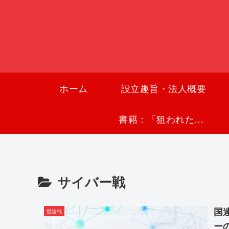
ホーム
設立趣旨・法人概要
書籍：「狙われた沖縄〜真実の沖縄史が日本を救う〜」
サイバー戦
国
世論戦
ー