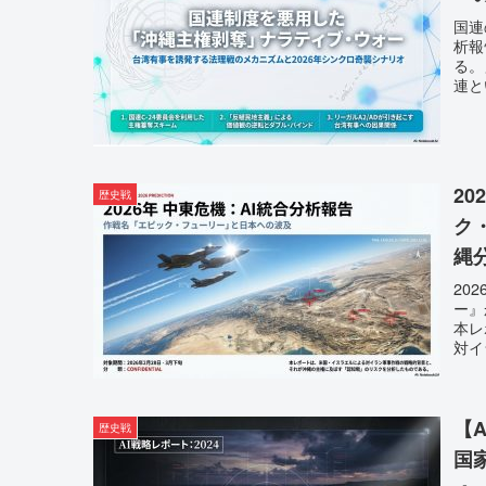
国連
析報
る。
連と
2
歴史戦
ク
縄
20
ー』
本レ
対イ
【
歴史戦
国