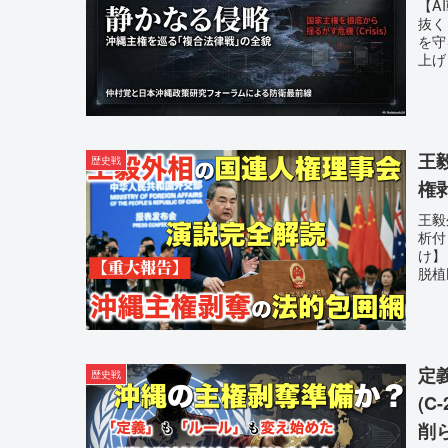
【A
抜く
を守
上げ
王
歴史戦
権
王毅
析付
け】
脱植民
定
歴史戦
(
削