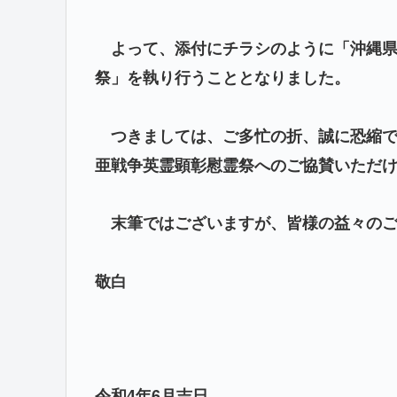
よって
、添付にチラシのように「
沖縄
祭」を執り行うこととなりました
。
つきましては、ご多忙の折、誠に恐縮で
亜戦争英霊顕彰慰霊祭
へのご協賛いただ
末筆ではございますが、
皆様
の益々の
敬白
令和4年
6
月吉日