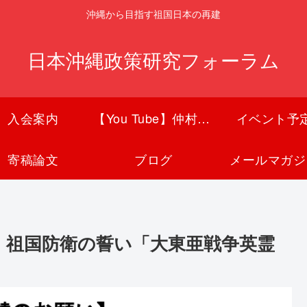
沖縄から目指す祖国日本の再建
日本沖縄政策研究フォーラム
入会案内
【You Tube】仲村覚チャンネル
イベント予
寄稿論文
ブログ
メールマガジ
縄・祖国防衛の誓い「大東亜戦争英霊