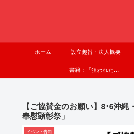
ホーム
設立趣旨・法人概要
書籍：「狙われた沖縄〜真実の沖縄史が日本を救う〜」
【ご協賛金のお願い】8･6沖
奉慰顕彰祭」
イベント告知