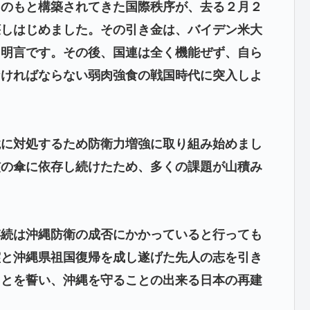
のもと構築されてきた国際秩序が、去る２月２
壊しはじめました。その引き金は、バイデン米大
た明言です。その後、国連は全く機能ぜず、自ら
なければならない弱肉強食の戦国時代に突入しよ
に対処するため防衛力増強に取り組み始めまし
核の傘に依存し続けたため、多くの課題が山積み
続は沖縄防衛の成否にかかっていると行っても
霊と沖縄県祖国復帰を成し遂げた先人の志を引き
ことを誓い、沖縄を守ることの出来る日本の再建