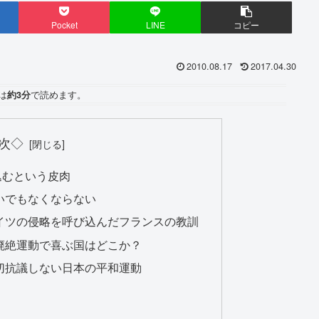
Pocket
LINE
コピー
2010.08.17
2017.04.30
は
約3分
で読めます。
次◇
込むという皮肉
いでもなくならない
イツの侵略を呼び込んだフランスの教訓
廃絶運動で喜ぶ国はどこか？
切抗議しない日本の平和運動