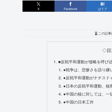
X
Facebook
はてブ
この記事
◇目
■反戦平和運動が侵略を呼び
●戦争は、悲惨さを語り継
●反戦平和運動がナチスド
●日本の反戦平和運動、核
●中国の核に対しては、一
●中国の日本工作