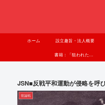
ホーム
設立趣旨・法人概要
書籍：「狙われた沖縄〜真実の沖縄史が日本を救う〜」
JSN■反戦平和運動が侵略を呼
世論戦