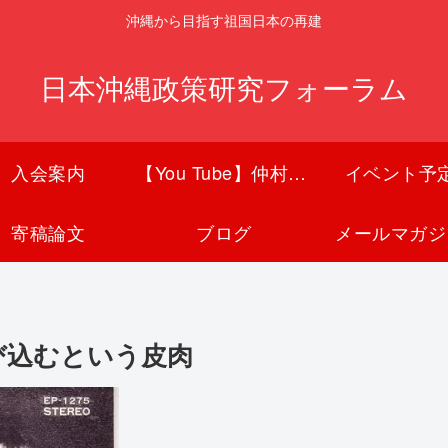
沖縄から目指す祖国日本の再建
日本沖縄政策研究フォーラム
入会案内
【You Tube】仲村覚チャンネル
イベント予
寄稿論文
ブログ
メールマガジ
び込むという皮肉