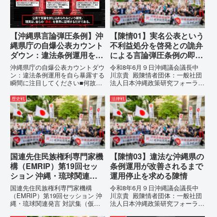
彼らが行政手続きの正当性を失
為に対する責任追及と再発防...
っ...
【沖縄県言論弾圧条例】沖
【陳情01】実名公表という
縄県庁の自爆公表カウント
不利益処分を啓発との詭弁
ダウン：違法条例運用を自
による言論弾圧条例の即時
ら暴露する瞬間に注目して
運用停止を求める陳情
沖縄県庁の自爆公表カウントダウ
令和8年6月９日沖縄議会議長中
ください
ン：違法条例運用を自ら暴露する
川京貴 殿陳情者団体：一般社団
瞬間に注目してください■何故、
法人日本沖縄政策研究フォーラム
沖縄県が仲村覚に差別主義者レッ
代表者名：理事長 仲村覚住
テルを貼りたい本当の理由「なぜ
所：沖縄県那覇市電 話：
歴史戦
法律戦
沖縄県庁は、法を無視してまで私
080- 実名公表という不利益処分
を封じ込めようとするのか。」そ
を啓発との詭弁による言論弾圧条
の理由は明確です。県政が統治
例の即時運用停止を求める陳情
の...
1...
国連先住民族権利専門家機
【陳情03】違法な沖縄県の
構（EMRIP）第19回セッ
条例運用が改善されるまで
ション 沖縄・琉球関連発
運用停止を求める陳情
言 対訳集（仮訳）
国連先住民族権利専門家機構
令和8年6月９日沖縄議会議長中
（EMRIP）第19回セッション 沖
川京貴 殿陳情者団体：一般社団
縄・琉球関連発言 対訳集（仮
法人日本沖縄政策研究フォーラム
訳）国連先住民族権利専門家機構
代表者名：理事長 仲村覚住