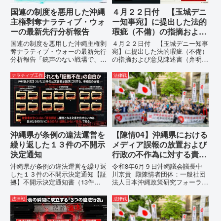
国連の制度を悪用した沖縄
４月２２日付 【玉城デニ
主権剥奪ナラティブ・ウォ
ー知事宛】に提出した法的
ーの最新先行分析報告
瑕疵（不備）の指摘および
意見陳述書（弁明書）提出
国連の制度を悪用した沖縄主権剥
４月２２日付 【玉城デニー知事
の留保の通告
奪ナラティブ・ウォーの最新先行
宛】に提出した法的瑕疵（不備）
分析報告「銃声のない戦場で、日
の指摘および意見陳述書（弁明
本の国土が『消滅』しようとして
書）提出の留保の通告４月２２日
いる。」現代の戦争は、ミサイル
に、玉城デニー宛に以下の違法状
ナラティブ工作
法律戦
が飛来する以前に始まっていま
態の指摘と意見陳述（弁明）留保
す。国連という国際的な舞台で、
の通告を行いました。沖縄県は、
巧妙な「言説（ナラティブ）」が
この時は、違法を認めて軌道修正
張...
す...
沖縄県が条例の違法運営を
【陳情04】沖縄県における
繰り返した１３件の不開示
メディア誤報の放置および
決定通知
行政の不作為に対する責任
追及と再発防止策を求める
沖縄県が条例の違法運営を繰り返
令和8年6月９日沖縄議会議長中
陳情
した１３件の不開示決定通知【証
川京貴 殿陳情者団体：一般社団
拠】不開示決定通知書（13件）
法人日本沖縄政策研究フォーラム
の分析：行政側の違法性の自白私
代表者名：理事長 仲村覚住
が請求した「差別認定の根拠」に
所：沖縄県那覇市電 話：080-
法律戦
法律戦
対し、県は全て非開示・存否応答
【陳情03】沖縄県におけるメデ
拒否を突きつけました。これは、
ィア誤報の放置および行政の不作