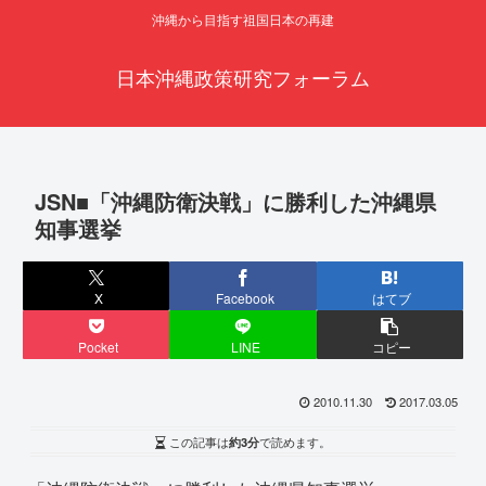
沖縄から目指す祖国日本の再建
日本沖縄政策研究フォーラム
JSN■「沖縄防衛決戦」に勝利した沖縄県
知事選挙
X
Facebook
はてブ
Pocket
LINE
コピー
2010.11.30
2017.03.05
この記事は
約3分
で読めます。