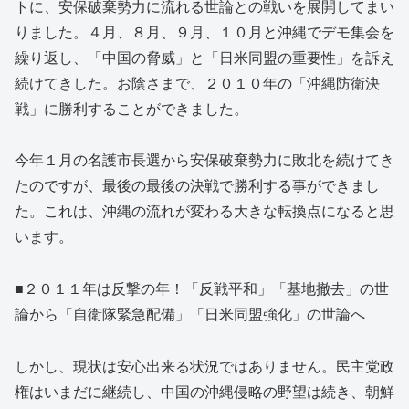
トに、安保破棄勢力に流れる世論との戦いを展開してまい
りました。４月、８月、９月、１０月と沖縄でデモ集会を
繰り返し、「中国の脅威」と「日米同盟の重要性」を訴え
続けてきした。お陰さまで、２０１０年の「沖縄防衛決
戦」に勝利することができました。
今年１月の名護市長選から安保破棄勢力に敗北を続けてき
たのですが、最後の最後の決戦で勝利する事ができまし
た。これは、沖縄の流れが変わる大きな転換点になると思
います。
■２０１１年は反撃の年！「反戦平和」「基地撤去」の世
論から「自衛隊緊急配備」「日米同盟強化」の世論へ
しかし、現状は安心出来る状況ではありません。民主党政
権はいまだに継続し、中国の沖縄侵略の野望は続き、朝鮮