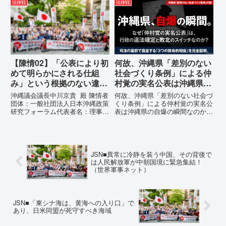
（EMRIP）の各会合において行
所：沖縄県那覇市電 話：080-違
法律戦
法律戦
われた、沖縄・琉球の先住民族指
法な沖縄県の条例運用が改善され
定、PFAS（有機フッ素化合物）
るまで運用停止を求める陳情陳情
問題、米軍基地、伝統文化（...
の趣旨沖縄県は、「沖縄県...
【陳情02】「公表により初
何故、沖縄県「差別のない
めて明らかにされる仕組
社会づくり条例」による仲
み」という根拠のない違法
村覚の実名公表は沖縄県の
運用の指摘と条例運用の停
自爆の瞬間なのか？その3
沖縄議会議長中川京貴 殿 陳情者
何故、沖縄県「差別のない社会づ
止を求める陳情書
つの理由。
団体：一般社団法人日本沖縄政策
くり条例」による仲村覚の実名公
研究フォーラム代表者名：理事
表は沖縄県の自爆の瞬間なのか？
長 仲村覚住 所：沖縄県那覇
その3つの理由。現在、沖縄県が
市電 話：080- 「公表により初
強行しようとしている「仲村覚の
めて明らかにされる仕組み」とい
実名公表」。行政側はこの行為
う根拠のない違法運用の指摘と条
を、特定の個人を社会的制裁に追
例運用の停止を求める陳情...
い込むための「仕上げ」だと考え
JSN■異常に冷静を装う中国、その背後で
て...
は人民解放軍が中朝国境に緊急集結！
（世界軍事ネット）
JSN■「東シナ海は、黄海への入り口」で
あり、日米同盟が死守すべき海域