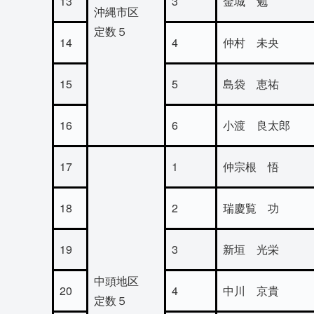
13
3
金城 勉
沖縄市区
定数５
14
4
仲村 未央
15
5
島袋 恵祐
16
6
小渡 良太郎
17
1
仲宗根 悟
18
2
瑞慶覧 功
19
3
新垣 光栄
中頭地区
20
4
中川 京貴
定数５