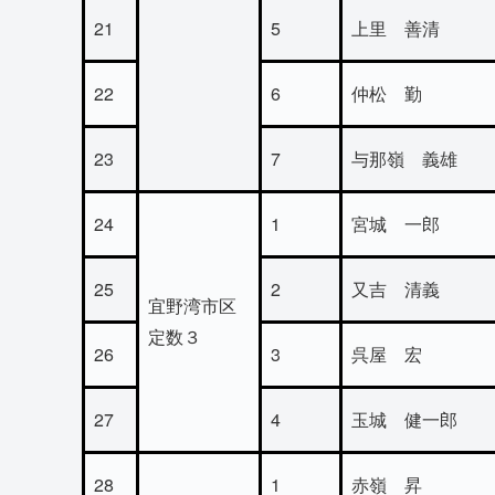
21
5
上里 善清
22
6
仲松 勤
23
7
与那嶺 義雄
24
1
宮城 一郎
25
2
又吉 清義
宜野湾市区
定数３
26
3
呉屋 宏
27
4
玉城 健一郎
28
1
赤嶺 昇