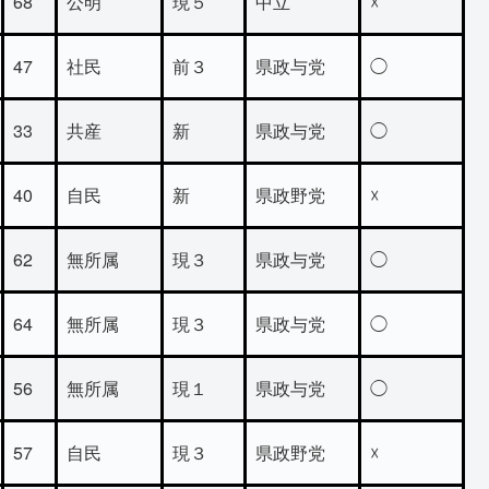
68
公明
現５
中立
☓
47
社民
前３
県政与党
◯
33
共産
新
県政与党
◯
40
自民
新
県政野党
☓
62
無所属
現３
県政与党
◯
64
無所属
現３
県政与党
◯
56
無所属
現１
県政与党
◯
57
自民
現３
県政野党
☓