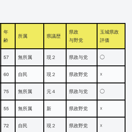
年
県政
玉城県政
所属
県議歴
齢
与野党
評価
57
無所属
現２
県政与党
◯
60
自民
現２
県政野党
☓
75
無所属
元４
県政与党
◯
55
無所属
新
県政野党
☓
72
自民
現２
県政野党
☓