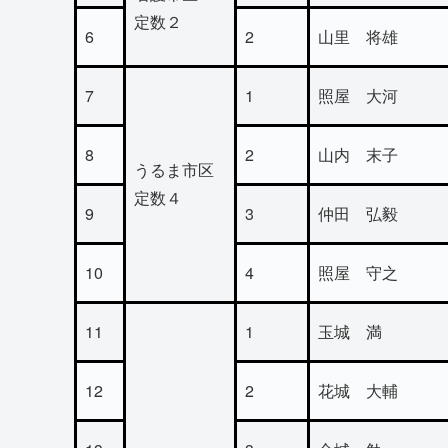
定数２
6
2
山里 将雄
7
1
照屋 大河
8
2
山内 末子
うるま市区
定数４
9
3
仲田 弘毅
10
4
照屋 守之
11
1
玉城 満
12
2
花城 大輔