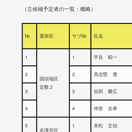
（立候補予定者の一覧：概略）
№
選挙区
サブ№
氏名
1
1
平良 昭一
2
2
具志堅 透
国頭地区
定数２
3
3
吉田 勝広
4
4
仲里 全孝
5
1
末松 文信
名護市区