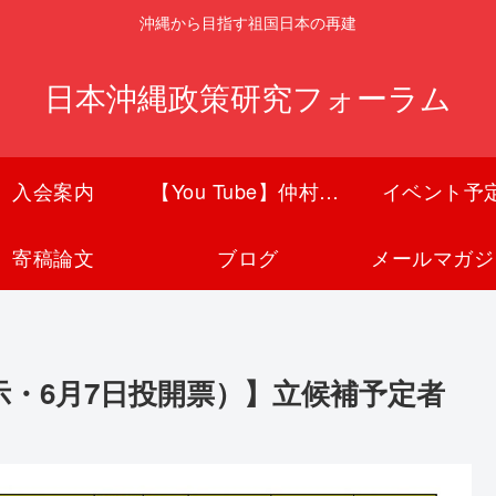
沖縄から目指す祖国日本の再建
日本沖縄政策研究フォーラム
入会案内
【You Tube】仲村覚チャンネル
イベント予
寄稿論文
ブログ
メールマガジ
告示・6月7日投開票）】立候補予定者