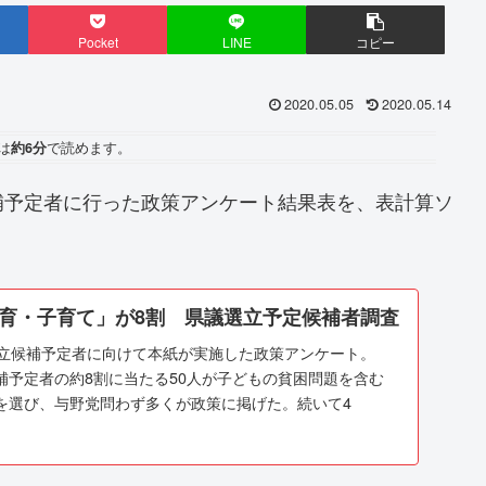
Pocket
LINE
コピー
2020.05.05
2020.05.14
は
約6分
で読めます。
補予定者に行った政策アンケート結果表を、表計算ソ
育・子育て」が8割 県議選立予定候補者調査
選立候補予定者に向けて本紙が実施した政策アンケート。
補予定者の約8割に当たる50人が子どもの貧困問題を含む
を選び、与野党問わず多くが政策に掲げた。続いて4