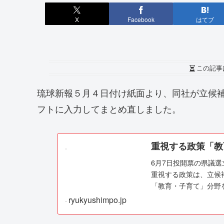
X
Facebook
はてブ
この記事
琉球新報５月４日付け紙面より、同社が立候
フトに入力してまとめ直しました。
重視する政策「教
6月7日投開票の県議
重視する政策は、立候
「教育・子育て」分野
ryukyushimpo.jp