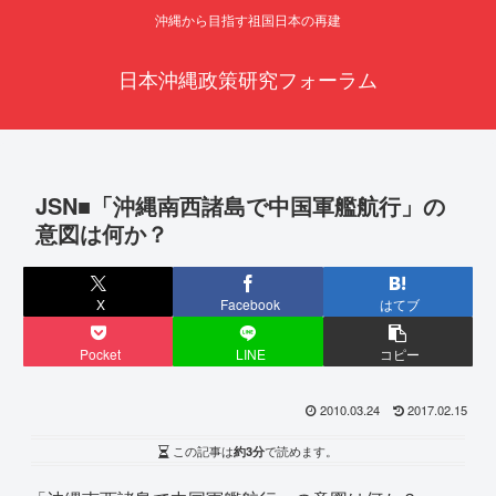
沖縄から目指す祖国日本の再建
日本沖縄政策研究フォーラム
JSN■「沖縄南西諸島で中国軍艦航行」の
意図は何か？
X
Facebook
はてブ
Pocket
LINE
コピー
2010.03.24
2017.02.15
この記事は
約3分
で読めます。