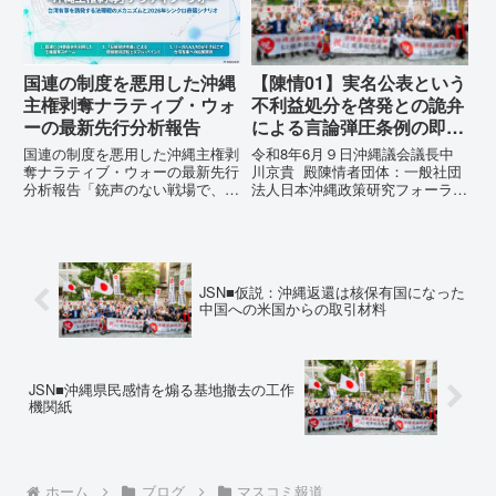
為に対する責任追及と再発防...
の理由は明確です。県政が統治
の...
国連の制度を悪用した沖縄
【陳情01】実名公表という
主権剥奪ナラティブ・ウォ
不利益処分を啓発との詭弁
ーの最新先行分析報告
による言論弾圧条例の即時
運用停止を求める陳情
国連の制度を悪用した沖縄主権剥
令和8年6月９日沖縄議会議長中
奪ナラティブ・ウォーの最新先行
川京貴 殿陳情者団体：一般社団
分析報告「銃声のない戦場で、日
法人日本沖縄政策研究フォーラム
本の国土が『消滅』しようとして
代表者名：理事長 仲村覚住
いる。」現代の戦争は、ミサイル
所：沖縄県那覇市電 話：
が飛来する以前に始まっていま
080- 実名公表という不利益処分
す。国連という国際的な舞台で、
を啓発との詭弁による言論弾圧条
巧妙な「言説（ナラティブ）」が
例の即時運用停止を求める陳情
JSN■仮説：沖縄返還は核保有国になった
張...
1...
中国への米国からの取引材料
JSN■沖縄県民感情を煽る基地撤去の工作
機関紙
ホーム
ブログ
マスコミ報道