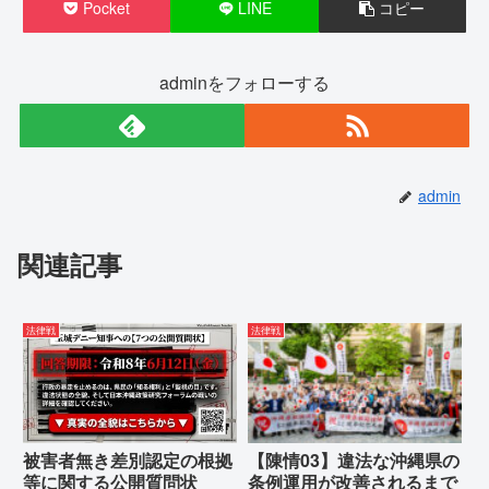
Pocket
LINE
コピー
adminをフォローする
admin
関連記事
法律戦
法律戦
被害者無き差別認定の根拠
【陳情03】違法な沖縄県の
等に関する公開質問状
条例運用が改善されるまで