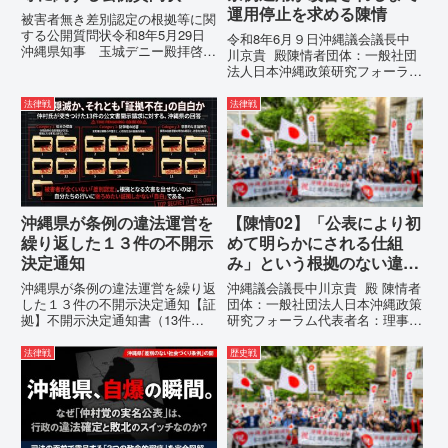
運用停止を求める陳情
被害者無き差別認定の根拠等に関
する公開質問状令和8年5月29日
令和8年6月９日沖縄議会議長中
沖縄県知事 玉城デニー殿拝啓貴
川京貴 殿陳情者団体：一般社団
職におかれましては、時下ますま
法人日本沖縄政策研究フォーラム
すご清祥のこととお慶び申し上げ
代表者名：理事長 仲村覚住
ます。私は、適正な意見陳述（弁
所：沖縄県那覇市電 話：080-違
法律戦
法律戦
明）を行うにあたり、沖縄県行政
法な沖縄県の条例運用が改善され
手続条例第28条で定められた...
るまで運用停止を求める陳情陳情
の趣旨沖縄県は、「沖縄県...
沖縄県が条例の違法運営を
【陳情02】「公表により初
繰り返した１３件の不開示
めて明らかにされる仕組
決定通知
み」という根拠のない違法
運用の指摘と条例運用の停
沖縄県が条例の違法運営を繰り返
沖縄議会議長中川京貴 殿 陳情者
止を求める陳情書
した１３件の不開示決定通知【証
団体：一般社団法人日本沖縄政策
拠】不開示決定通知書（13件）
研究フォーラム代表者名：理事
の分析：行政側の違法性の自白私
長 仲村覚住 所：沖縄県那覇
が請求した「差別認定の根拠」に
市電 話：080- 「公表により初
法律戦
歴史戦
対し、県は全て非開示・存否応答
めて明らかにされる仕組み」とい
拒否を突きつけました。これは、
う根拠のない違法運用の指摘と条
彼らが行政手続きの正当性を失
例運用の停止を求める陳情...
っ...