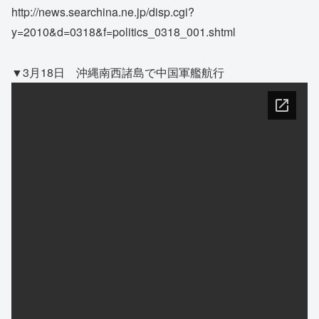
http://news.searchina.ne.jp/disp.cgi?
y=2010&d=0318&f=politics_0318_001.shtml
▼3月18日 沖縄南西諸島で中国軍艦航行