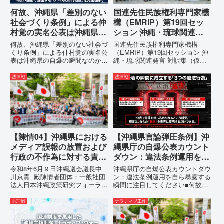
何故、沖縄県「差別のない
国連先住民族権利専門家機
社会づくり条例」による仲
構（EMRIP）第19回セッ
村覚の実名公表は沖縄県の
ション 沖縄・琉球関連発
自爆の瞬間なのか？その3
言 対訳集（仮訳）
何故、沖縄県「差別のない社会づ
国連先住民族権利専門家機構
つの理由。
くり条例」による仲村覚の実名公
（EMRIP）第19回セッション 沖
表は沖縄県の自爆の瞬間なのか？
縄・琉球関連発言 対訳集（仮
その3つの理由。現在、沖縄県が
訳）国連先住民族権利専門家機構
強行しようとしている「仲村覚の
（EMRIP）の各会合において行
法律戦
法律戦
実名公表」。行政側はこの行為
われた、沖縄・琉球の先住民族指
を、特定の個人を社会的制裁に追
定、PFAS（有機フッ素化合物）
い込むための「仕上げ」だと考え
問題、米軍基地、伝統文化（...
て...
【陳情04】沖縄県における
【沖縄県言論弾圧条例】沖
メディア誤報の放置および
縄県庁の自爆公表カウント
行政の不作為に対する責任
ダウン：違法条例運用を自
追及と再発防止策を求める
ら暴露する瞬間に注目して
令和8年6月９日沖縄議会議長中
沖縄県庁の自爆公表カウントダウ
陳情
ください
川京貴 殿陳情者団体：一般社団
ン：違法条例運用を自ら暴露する
法人日本沖縄政策研究フォーラム
瞬間に注目してください■何故、
代表者名：理事長 仲村覚住
沖縄県が仲村覚に差別主義者レッ
所：沖縄県那覇市電 話：080-
テルを貼りたい本当の理由「なぜ
心理戦
ナラティブ工作
【陳情03】沖縄県におけるメデ
沖縄県庁は、法を無視してまで私
ィア誤報の放置および行政の不作
を封じ込めようとするのか。」そ