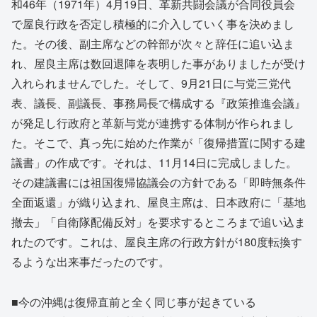
和46年（1971年）4月19日、革新共闘会議が合同役員会
で屋良行政を否定し積極的に介入していく事を決めまし
た。その後、副主席などの幹部が次々と辞任に追い込ま
れ、屋良主席は数回退陣を表明した事がありましたが受け
入れられませんでした。そして、9月21日に与党三党代
表、議長、副議長、事務局長で構成する『政策推進会議』
が発足し行政府と革新与党が連携する体制が作られまし
た。そこで、真っ先に始めた作業が「復帰措置に関する建
議書」の作成です。それは、11月14日に完成しました。
その建議書には祖国復帰協議会の方針である「即時無条件
全面返還」が織り込まれ、屋良主席は、日本政府に「基地
撤去」「自衛隊配備反対」を要求するところまで追い込ま
れたのです。これは、屋良主席の行政方針が180度転換す
るような出来事だったのです。
■今の沖縄は復帰直前と全く同じ事が起きている