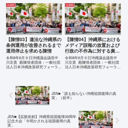
長 仲村覚住 所：沖縄県那覇
訳）国連先住民族権利専門家機構
市電 話：080- 「公表により初
（EMRIP）の各会合において行
法律戦
法律戦
めて明らかにされる仕組み」とい
われた、沖縄・琉球の先住民族指
う根拠のない違法運用の指摘と条
定、PFAS（有機フッ素化合物）
例運用の停止を求める陳情...
問題、米軍基地、伝統文化（...
【陳情03】違法な沖縄県の
【陳情04】沖縄県における
条例運用が改善されるまで
メディア誤報の放置および
運用停止を求める陳情
行政の不作為に対する責任
追及と再発防止策を求める
令和8年6月９日沖縄議会議長中
令和8年6月９日沖縄議会議長中
陳情
川京貴 殿陳情者団体：一般社団
川京貴 殿陳情者団体：一般社団
法人日本沖縄政策研究フォーラム
法人日本沖縄政策研究フォーラム
代表者名：理事長 仲村覚住
代表者名：理事長 仲村覚住
所：沖縄県那覇市電 話：080-違
所：沖縄県那覇市電 話：080-
法な沖縄県の条例運用が改善され
【陳情03】沖縄県におけるメデ
るまで運用停止を求める陳情陳情
ィア誤報の放置および行政の不作
の趣旨沖縄県は、「沖縄県...
為に対する責任追及と再発防...
JSN■「誰も知らない沖縄祖国復帰の真
実」（前半）
JSN■【拡散依頼】沖縄県祖国復帰39周年
記念大会「今明かされる祖国復帰の真
実」