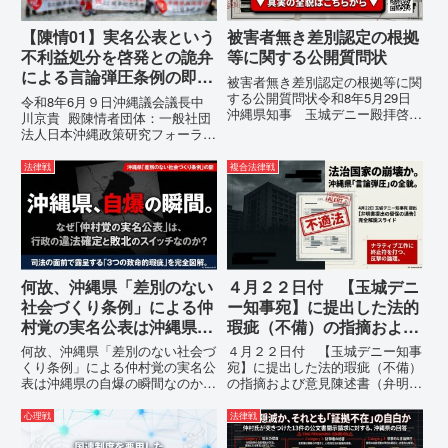
【陳情01】実名公表という
被害者無き差別認定の根拠
不利益処分を啓発との詭弁
等に関する公開質問状
による言論弾圧条例の即時
被害者無き差別認定の根拠等に関
運用停止を求める陳情
する公開質問状令和8年5月29日
令和8年6月９日沖縄議会議長中
沖縄県知事 玉城デニー殿拝啓貴
川京貴 殿陳情者団体：一般社団
職におかれましては、時下ますま
法人日本沖縄政策研究フォーラム
すご清祥のこととお慶び申し上げ
代表者名：理事長 仲村覚住
ます。私は、適正な意見陳述（弁
所：沖縄県那覇市電 話：
法律戦
複合法律戦
明）を行うにあたり、沖縄県行政
080- 実名公表という不利益処分
手続条例第28条で定められた...
を啓発との詭弁による言論弾圧条
例の即時運用停止を求める陳情
1...
何故、沖縄県「差別のない
４月２２日付 【玉城デニ
社会づくり条例」による仲
ー知事宛】に提出した法的
村覚の実名公表は沖縄県の
瑕疵（不備）の指摘および
自爆の瞬間なのか？その3
意見陳述書（弁明書）提出
何故、沖縄県「差別のない社会づ
４月２２日付 【玉城デニー知事
つの理由。
の留保の通告
くり条例」による仲村覚の実名公
宛】に提出した法的瑕疵（不備）
表は沖縄県の自爆の瞬間なのか？
の指摘および意見陳述書（弁明
その3つの理由。現在、沖縄県が
書）提出の留保の通告４月２２日
強行しようとしている「仲村覚の
に、玉城デニー宛に以下の違法状
心理戦
法律戦
実名公表」。行政側はこの行為
態の指摘と意見陳述（弁明）留保
を、特定の個人を社会的制裁に追
の通告を行いました。沖縄県は、