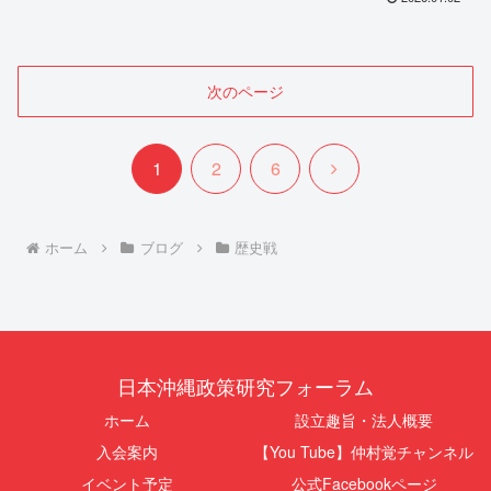
次のページ
次
1
2
6
へ
ホーム
ブログ
歴史戦
日本沖縄政策研究フォーラム
ホーム
設立趣旨・法人概要
入会案内
【You Tube】仲村覚チャンネル
イベント予定
公式Facebookページ