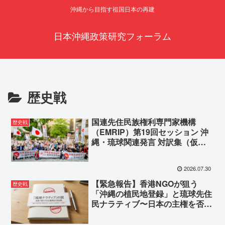
沖縄から目指す祖国日本の再建
日本沖縄政策研究フォーラム
歴史戦
国連先住民族権利専門家機構
歴史戦
（EMRIP）第19回セッション 沖
縄・琉球関連発言 対訳集（仮
訳）
2026.07.30
【緊急報告】香港NGOが狙う
歴史戦
「沖縄の植民地登録」と琉球先住
民ナラティブ〜日本の主権を否定
する全発言を徹底分析