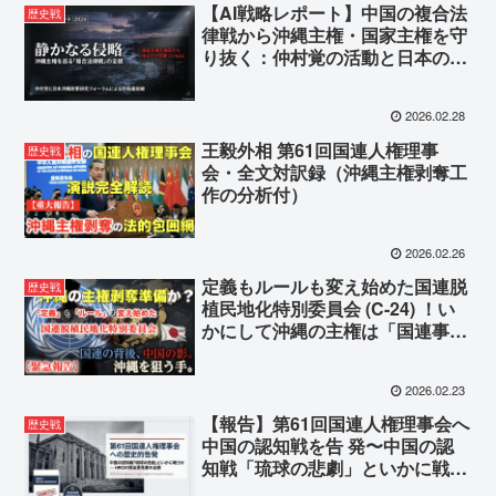
【AI戦略レポート】中国の複合法
歴史戦
律戦から沖縄主権・国家主権を守
り抜く：仲村覚の活動と日本の国
益
2026.02.28
王毅外相 第61回国連人権理事
歴史戦
会・全文対訳録（沖縄主権剥奪工
作の分析付）
2026.02.26
定義もルールも変え始めた国連脱
歴史戦
植民地化特別委員会 (C-24) ！い
かにして沖縄の主権は「国連事
務」の中で削られるのか？
2026.02.23
【報告】第61回国連人権理事会へ
歴史戦
中国の認知戦を告 発〜中国の認
知戦「琉球の悲劇」といかに戦う
か〜