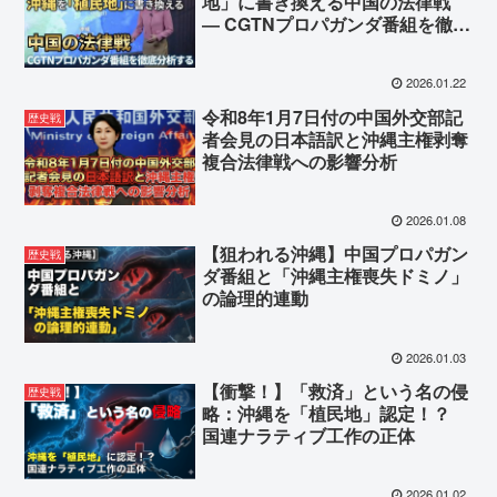
地」に書き換える中国の法律戦
― CGTNプロパガンダ番組を徹底
分析する ―
2026.01.22
令和8年1月7日付の中国外交部記
歴史戦
者会見の日本語訳と沖縄主権剥奪
複合法律戦への影響分析
2026.01.08
【狙われる沖縄】中国プロパガン
歴史戦
ダ番組と「沖縄主権喪失ドミノ」
の論理的連動
2026.01.03
【衝撃！】「救済」という名の侵
歴史戦
略：沖縄を「植民地」認定！？
国連ナラティブ工作の正体
2026.01.02