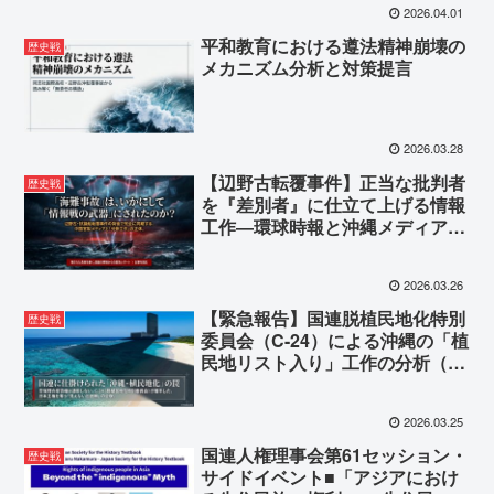
2026.04.01
平和教育における遵法精神崩壊の
歴史戦
メカニズム分析と対策提言
2026.03.28
【辺野古転覆事件】正当な批判者
歴史戦
を『差別者』に仕立て上げる情報
工作―環球時報と沖縄メディアが
共鳴する“レッテル貼り”の正体
2026.03.26
【緊急報告】国連脱植民地化特別
歴史戦
委員会（C-24）による沖縄の「植
民地リスト入り」工作の分析（第
２回本会議）
2026.03.25
国連人権理事会第61セッション・
歴史戦
サイドイベント■「アジアにおけ