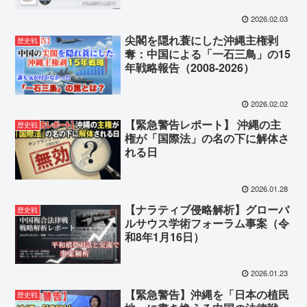
2026.02.03
尖閣を隠れ蓑にした沖縄主権剥
歴史戦
奪：中国による「一石三鳥」の15
年戦略報告（2008-2026）
2026.02.02
【緊急警告レポート】 沖縄の主
歴史戦
権が「国際法」の名の下に解体さ
れる日
2026.01.28
【ナラティブ侵略解析】グローバ
歴史戦
ルサウス学術フォーラム事案（令
和8年1月16日）
2026.01.23
【緊急警告】沖縄を「日本の植民
歴史戦