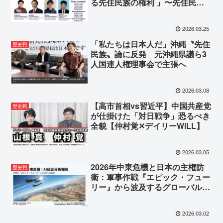
る先住民族の権利 」〜先住民族
神話を超えて〜（2026年3月18日
（水） 17:00-18:00）
2026.03.25
「私たちは日本人だ」沖縄〝先住
歴史戦
民族〟論に反発 元沖縄県議ら3
人国連人権理事会で主張へ
2026.03.08
【高市首相vs習近平】中国共産党
歴史戦
が仕掛けた「対日戦争」恐るべき
全貌【仲村覚✕デイリーWiLL】
2026.03.05
2026年中東危機と日本の主権防
歴史戦
衛：軍事作戦『エピック・フュー
リー』から波及するグローバルな
亀裂と沖縄分断工作のAI統合分析
報告
2026.03.02