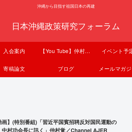
沖縄から目指す祖国日本の再建
日本沖縄政策研究フォーラム
入会案内
【You Tube】仲村覚チャンネル
イベント予
寄稿論文
ブログ
メールマガジ
動画】(特別番組)「習近平国賓招聘反対国民運動の
中村功会長に訊く」仲村覚／Channel AJER