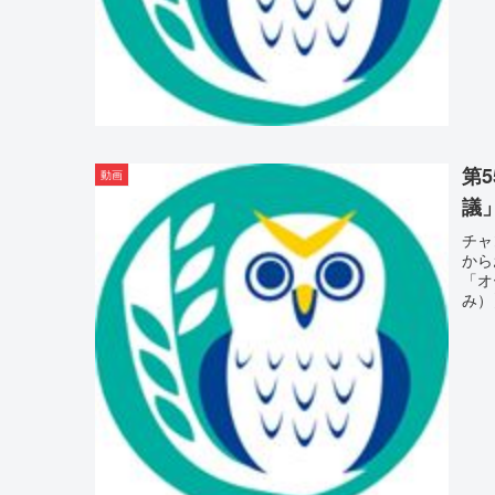
第
動画
議」
チャ
から
「オ
み）】-