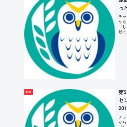
っと
チャ
から
『し
動のっ
第
動画
セ
201
チャ
から
『し