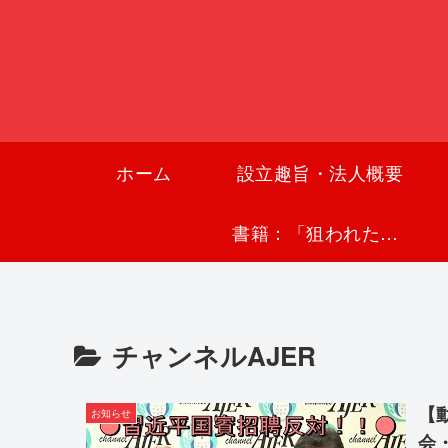
ホーム
設立趣旨・法人概要
書籍：「狙われた沖縄〜真実の沖縄史が日本を救う〜」
チャンネルAJER
【
お知らせ
会・