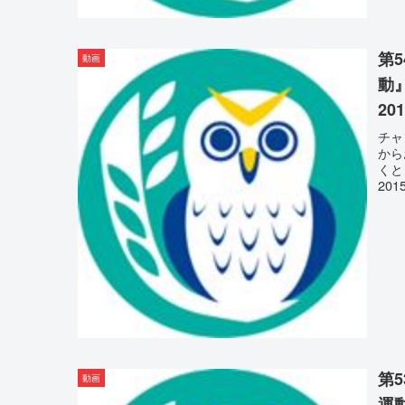
第
動画
動
201
チャ
から
くと
201
第
動画
運