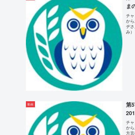
まの
チャ
から
ヂさ
み）】-
第
動画
201
チャ
から
方言(