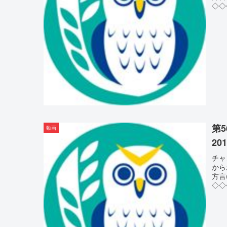
◇◇◇
第
動画
201
チャ
から
方言(
◇◇◇