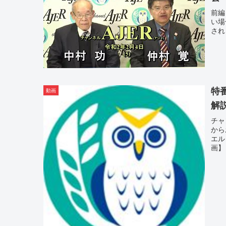
前編
い場
され
特
動画
解
チャ
から
エル
画】 --