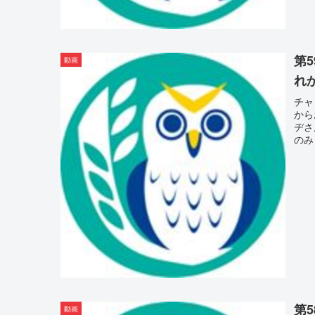
第
動画
れか
チャ
から
ヂさ
のみ）】
第
動画