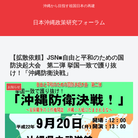
沖縄から目指す祖国日本の再建
日本沖縄政策研究フォーラム
【拡散依頼】JSN■自由と平和のための国
防決起大会 第二弾 挙国一致で護り抜
け！「沖縄防衛決戦」
お知らせ