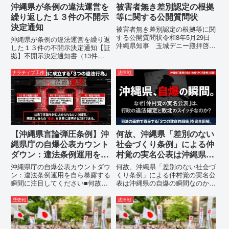
沖縄県が条例の違法運営を
被害者無き差別認定の根拠
繰り返した１３件の不開示
等に関する公開質問状
決定通知
被害者無き差別認定の根拠等に関
する公開質問状令和8年5月29日
沖縄県が条例の違法運営を繰り返
沖縄県知事 玉城デニー殿拝啓貴
した１３件の不開示決定通知【証
職におかれましては、時下ますま
拠】不開示決定通知書（13件）
すご清祥のこととお慶び申し上げ
の分析：行政側の違法性の自白私
ます。私は、適正な意見陳述（弁
が請求した「差別認定の根拠」に
ナラティブ工作
法律戦
明）を行うにあたり、沖縄県行政
対し、県は全て非開示・存否応答
手続条例第28条で定められた...
拒否を突きつけました。これは、
彼らが行政手続きの正当性を失
っ...
【沖縄県言論弾圧条例】沖
何故、沖縄県「差別のない
縄県庁の自爆公表カウント
社会づくり条例」による仲
ダウン：違法条例運用を自
村覚の実名公表は沖縄県の
ら暴露する瞬間に注目して
自爆の瞬間なのか？その3
沖縄県庁の自爆公表カウントダウ
何故、沖縄県「差別のない社会づ
ください
つの理由。
ン：違法条例運用を自ら暴露する
くり条例」による仲村覚の実名公
瞬間に注目してください■何故、
表は沖縄県の自爆の瞬間なのか？
沖縄県が仲村覚に差別主義者レッ
その3つの理由。現在、沖縄県が
テルを貼りたい本当の理由「なぜ
強行しようとしている「仲村覚の
歴史戦
法律戦
沖縄県庁は、法を無視してまで私
実名公表」。行政側はこの行為
を封じ込めようとするのか。」そ
を、特定の個人を社会的制裁に追
の理由は明確です。県政が統治
い込むための「仕上げ」だと考え