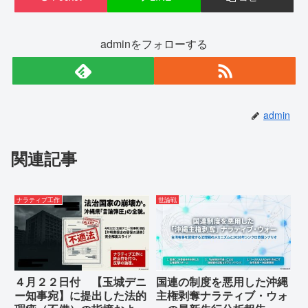
adminをフォローする
admin
関連記事
ナラティブ工作
世論戦
４月２２日付 【玉城デニ
国連の制度を悪用した沖縄
ー知事宛】に提出した法的
主権剥奪ナラティブ・ウォ