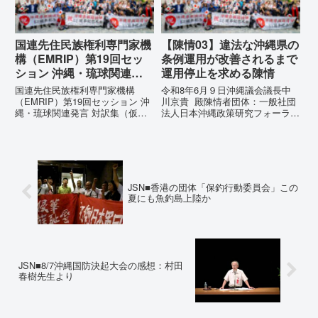
の...
て...
国連先住民族権利専門家機
【陳情03】違法な沖縄県の
構（EMRIP）第19回セッ
条例運用が改善されるまで
ション 沖縄・琉球関連発
運用停止を求める陳情
言 対訳集（仮訳）
国連先住民族権利専門家機構
令和8年6月９日沖縄議会議長中
（EMRIP）第19回セッション 沖
川京貴 殿陳情者団体：一般社団
縄・琉球関連発言 対訳集（仮
法人日本沖縄政策研究フォーラム
訳）国連先住民族権利専門家機構
代表者名：理事長 仲村覚住
（EMRIP）の各会合において行
所：沖縄県那覇市電 話：080-違
われた、沖縄・琉球の先住民族指
法な沖縄県の条例運用が改善され
定、PFAS（有機フッ素化合物）
るまで運用停止を求める陳情陳情
問題、米軍基地、伝統文化（...
の趣旨沖縄県は、「沖縄県...
JSN■香港の団体「保釣行動委員会」この
夏にも魚釣島上陸か
JSN■8/7沖縄国防決起大会の感想：村田
春樹先生より