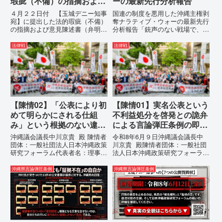
瑕疵（不備）の指摘および
ーの最新先行分析報告
意見陳述書（弁明書）提出
４月２２日付 【玉城デニー知事
国連の制度を悪用した沖縄主権剥
の留保の通告
宛】に提出した法的瑕疵（不備）
奪ナラティブ・ウォーの最新先行
の指摘および意見陳述書（弁明
分析報告「銃声のない戦場で、日
書）提出の留保の通告４月２２日
本の国土が『消滅』しようとして
に、玉城デニー宛に以下の違法状
いる。」現代の戦争は、ミサイル
法律戦
法律戦
態の指摘と意見陳述（弁明）留保
が飛来する以前に始まっていま
の通告を行いました。沖縄県は、
す。国連という国際的な舞台で、
この時は、違法を認めて軌道修正
巧妙な「言説（ナラティブ）」が
す...
張...
【陳情02】「公表により初
【陳情01】実名公表という
めて明らかにされる仕組
不利益処分を啓発との詭弁
み」という根拠のない違法
による言論弾圧条例の即時
運用の指摘と条例運用の停
運用停止を求める陳情
沖縄議会議長中川京貴 殿 陳情者
令和8年6月９日沖縄議会議長中
止を求める陳情書
団体：一般社団法人日本沖縄政策
川京貴 殿陳情者団体：一般社団
研究フォーラム代表者名：理事
法人日本沖縄政策研究フォーラム
長 仲村覚住 所：沖縄県那覇
代表者名：理事長 仲村覚住
市電 話：080- 「公表により初
所：沖縄県那覇市電 話：
沖縄県言論弾圧条例
沖縄県言論弾圧条例
めて明らかにされる仕組み」とい
080- 実名公表という不利益処分
う根拠のない違法運用の指摘と条
を啓発との詭弁による言論弾圧条
例運用の停止を求める陳情...
例の即時運用停止を求める陳情
1...