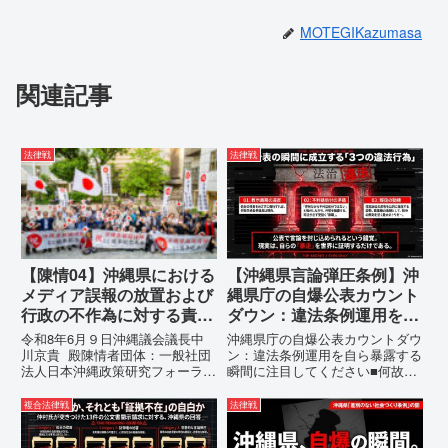
MOTEGIKazumasa
関連記事
法律戦
法律戦
【陳情04】沖縄県における
【沖縄県言論弾圧条例】沖
メディア誤報の放置および
縄県庁の自爆公表カウント
行政の不作為に対する責任
ダウン：違法条例運用を自
追及と再発防止策を求める
ら暴露する瞬間に注目して
令和8年6月９日沖縄議会議長中
沖縄県庁の自爆公表カウントダウ
陳情
ください
川京貴 殿陳情者団体：一般社団
ン：違法条例運用を自ら暴露する
法人日本沖縄政策研究フォーラム
瞬間に注目してください■何故、
代表者名：理事長 仲村覚住
沖縄県が仲村覚に差別主義者レッ
所：沖縄県那覇市電 話：080-
テルを貼りたい本当の理由「なぜ
複合法律戦
法律戦
【陳情03】沖縄県におけるメデ
沖縄県庁は、法を無視してまで私
ィア誤報の放置および行政の不作
を封じ込めようとするのか。」そ