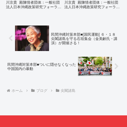
川京貴 殿陳情者団体：一般社団
川京貴 殿陳情者団体：一般社団
法人日本沖縄政策研究フォーラム
法人日本沖縄政策研究フォーラム
代表者名：理事長 仲村覚住
代表者名：理事長 仲村覚住
所：沖縄県那覇市電 話：080-違
所：沖縄県那覇市電 話：
法な沖縄県の条例運用が改善され
080- 実名公表という不利益処分
るまで運用停止を求める陳情陳情
を啓発との詭弁による言論弾圧条
の趣旨沖縄県は、「沖縄県...
例の即時運用停止を求める陳情
1...
民間沖縄対策本部■[国民運動] ６・１８
尖閣諸島を守る石垣集会（金美齢氏・講
演）が開催さる！
民間沖縄対策本部■ついに隠せなくなった
中国国内の暴動
ホーム
ブログ
尖閣諸島