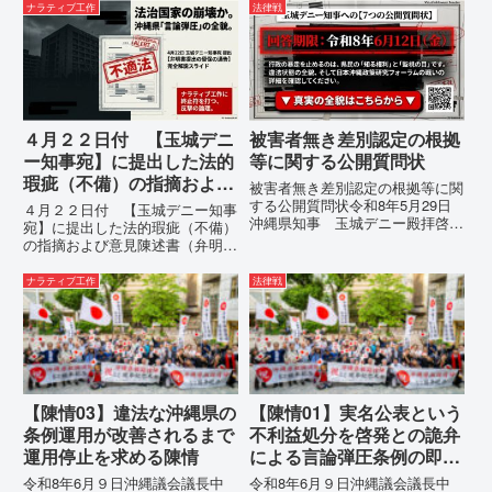
市電 話：080- 「公表により初
（EMRIP）の各会合において行
ナラティブ工作
法律戦
めて明らかにされる仕組み」とい
われた、沖縄・琉球の先住民族指
う根拠のない違法運用の指摘と条
定、PFAS（有機フッ素化合物）
例運用の停止を求める陳情...
問題、米軍基地、伝統文化（...
４月２２日付 【玉城デニ
被害者無き差別認定の根拠
ー知事宛】に提出した法的
等に関する公開質問状
瑕疵（不備）の指摘および
被害者無き差別認定の根拠等に関
意見陳述書（弁明書）提出
する公開質問状令和8年5月29日
４月２２日付 【玉城デニー知事
沖縄県知事 玉城デニー殿拝啓貴
の留保の通告
宛】に提出した法的瑕疵（不備）
職におかれましては、時下ますま
の指摘および意見陳述書（弁明
すご清祥のこととお慶び申し上げ
書）提出の留保の通告４月２２日
ます。私は、適正な意見陳述（弁
に、玉城デニー宛に以下の違法状
ナラティブ工作
法律戦
明）を行うにあたり、沖縄県行政
態の指摘と意見陳述（弁明）留保
手続条例第28条で定められた...
の通告を行いました。沖縄県は、
この時は、違法を認めて軌道修正
す...
【陳情03】違法な沖縄県の
【陳情01】実名公表という
条例運用が改善されるまで
不利益処分を啓発との詭弁
運用停止を求める陳情
による言論弾圧条例の即時
運用停止を求める陳情
令和8年6月９日沖縄議会議長中
令和8年6月９日沖縄議会議長中