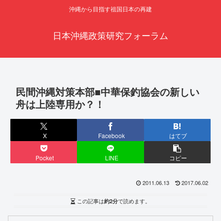
沖縄から目指す祖国日本の再建
日本沖縄政策研究フォーラム
民間沖縄対策本部■中華保釣協会の新しい
舟は上陸専用か？！
X
Facebook
はてブ
Pocket
LINE
コピー
2011.06.13
2017.06.02
この記事は
約2分
で読めます。