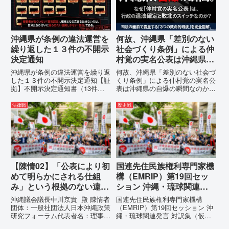
為に対する責任追及と再発防...
の理由は明確です。県政が統治
の...
沖縄県が条例の違法運営を
何故、沖縄県「差別のない
繰り返した１３件の不開示
社会づくり条例」による仲
決定通知
村覚の実名公表は沖縄県の
自爆の瞬間なのか？その3
沖縄県が条例の違法運営を繰り返
何故、沖縄県「差別のない社会づ
つの理由。
した１３件の不開示決定通知【証
くり条例」による仲村覚の実名公
拠】不開示決定通知書（13件）
表は沖縄県の自爆の瞬間なのか？
の分析：行政側の違法性の自白私
その3つの理由。現在、沖縄県が
が請求した「差別認定の根拠」に
強行しようとしている「仲村覚の
法律戦
歴史戦
対し、県は全て非開示・存否応答
実名公表」。行政側はこの行為
拒否を突きつけました。これは、
を、特定の個人を社会的制裁に追
彼らが行政手続きの正当性を失
い込むための「仕上げ」だと考え
っ...
て...
【陳情02】「公表により初
国連先住民族権利専門家機
めて明らかにされる仕組
構（EMRIP）第19回セッ
み」という根拠のない違法
ション 沖縄・琉球関連発
運用の指摘と条例運用の停
言 対訳集（仮訳）
沖縄議会議長中川京貴 殿 陳情者
国連先住民族権利専門家機構
止を求める陳情書
団体：一般社団法人日本沖縄政策
（EMRIP）第19回セッション 沖
研究フォーラム代表者名：理事
縄・琉球関連発言 対訳集（仮
長 仲村覚住 所：沖縄県那覇
訳）国連先住民族権利専門家機構