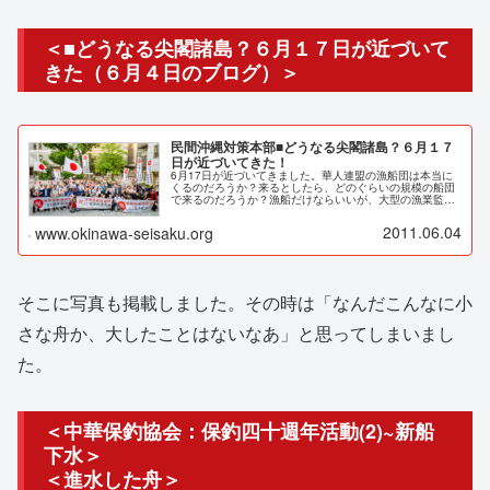
＜■どうなる尖閣諸島？６月１７日が近づいて
きた（６月４日のブログ）＞
民間沖縄対策本部■どうなる尖閣諸島？６月１７
日が近づいてきた！
6月17日が近づいてきました。華人連盟の漁船団は本当に
くるのだろうか？来るとしたら、どのぐらいの規模の船団
で来るのだろうか？漁船だけならいいが、大型の漁業監視
船や軍艦などが我が国の国防の備えはどうなっているの
か？国を憂う者なら誰でも気になる...
2011.06.04
www.okinawa-seisaku.org
そこに写真も掲載しました。その時は「なんだこんなに小
さな舟か、大したことはないなあ」と思ってしまいまし
た。
＜中華保釣協会：保釣四十週年活動(2)~新船
下水＞
＜進水した舟＞