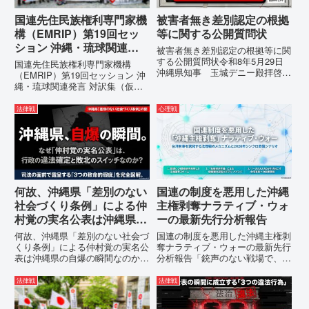
国連先住民族権利専門家機
被害者無き差別認定の根拠
構（EMRIP）第19回セッ
等に関する公開質問状
ション 沖縄・琉球関連発
被害者無き差別認定の根拠等に関
言 対訳集（仮訳）
する公開質問状令和8年5月29日
国連先住民族権利専門家機構
沖縄県知事 玉城デニー殿拝啓貴
（EMRIP）第19回セッション 沖
職におかれましては、時下ますま
縄・琉球関連発言 対訳集（仮
すご清祥のこととお慶び申し上げ
訳）国連先住民族権利専門家機構
ます。私は、適正な意見陳述（弁
（EMRIP）の各会合において行
法律戦
心理戦
明）を行うにあたり、沖縄県行政
われた、沖縄・琉球の先住民族指
手続条例第28条で定められた...
定、PFAS（有機フッ素化合物）
問題、米軍基地、伝統文化（...
何故、沖縄県「差別のない
国連の制度を悪用した沖縄
社会づくり条例」による仲
主権剥奪ナラティブ・ウォ
村覚の実名公表は沖縄県の
ーの最新先行分析報告
自爆の瞬間なのか？その3
何故、沖縄県「差別のない社会づ
国連の制度を悪用した沖縄主権剥
つの理由。
くり条例」による仲村覚の実名公
奪ナラティブ・ウォーの最新先行
表は沖縄県の自爆の瞬間なのか？
分析報告「銃声のない戦場で、日
その3つの理由。現在、沖縄県が
本の国土が『消滅』しようとして
強行しようとしている「仲村覚の
いる。」現代の戦争は、ミサイル
法律戦
法律戦
実名公表」。行政側はこの行為
が飛来する以前に始まっていま
を、特定の個人を社会的制裁に追
す。国連という国際的な舞台で、