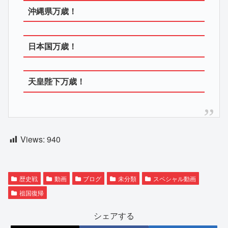
沖縄県万歳！
日本国万歳！
天皇陛下万歳！
Views:
940
歴史戦
動画
ブログ
未分類
スペシャル動画
祖国復帰
シェアする