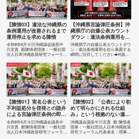
い込むための「仕上げ」だと考え
巧妙な「言説（ナラティブ）」が
て...
張...
【陳情03】違法な沖縄県の
【沖縄県言論弾圧条例】沖
条例運用が改善されるまで
縄県庁の自爆公表カウント
運用停止を求める陳情
ダウン：違法条例運用を自
ら暴露する瞬間に注目して
令和8年6月９日沖縄議会議長中
沖縄県庁の自爆公表カウントダウ
ください
川京貴 殿陳情者団体：一般社団
ン：違法条例運用を自ら暴露する
法人日本沖縄政策研究フォーラム
瞬間に注目してください■何故、
代表者名：理事長 仲村覚住
沖縄県が仲村覚に差別主義者レッ
所：沖縄県那覇市電 話：080-違
テルを貼りたい本当の理由「なぜ
ナラティブ工作
法律戦
法な沖縄県の条例運用が改善され
沖縄県庁は、法を無視してまで私
るまで運用停止を求める陳情陳情
を封じ込めようとするのか。」そ
の趣旨沖縄県は、「沖縄県...
の理由は明確です。県政が統治
の...
【陳情01】実名公表という
【陳情02】「公表により初
不利益処分を啓発との詭弁
めて明らかにされる仕組
による言論弾圧条例の即時
み」という根拠のない違法
運用停止を求める陳情
運用の指摘と条例運用の停
令和8年6月９日沖縄議会議長中
沖縄議会議長中川京貴 殿 陳情者
止を求める陳情書
川京貴 殿陳情者団体：一般社団
団体：一般社団法人日本沖縄政策
法人日本沖縄政策研究フォーラム
研究フォーラム代表者名：理事
代表者名：理事長 仲村覚住
長 仲村覚住 所：沖縄県那覇