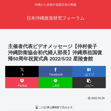
沖縄から目指す祖国日本の再建
日本沖縄政策研究フォーラム
主催者代表ビデオメッセージ【仲村俊子
沖縄防衛協会初代婦人部長】沖縄県祖国復
帰50周年祝賀式典 2022/5/22 星陵會館
X
Facebook
はてブ
Pocket
LINE
コピー
2022.05.29
この記事は
約3分
で読めます。