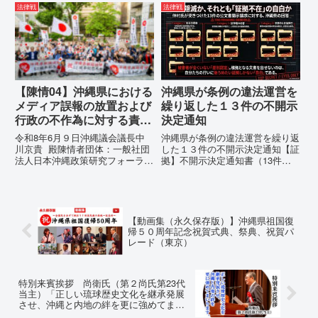
所：沖縄県那覇市電 話：
市電 話：080- 「公表により初
法律戦
法律戦
080- 実名公表という不利益処分
めて明らかにされる仕組み」とい
を啓発との詭弁による言論弾圧条
う根拠のない違法運用の指摘と条
例の即時運用停止を求める陳情
例運用の停止を求める陳情...
1...
【陳情04】沖縄県における
沖縄県が条例の違法運営を
メディア誤報の放置および
繰り返した１３件の不開示
行政の不作為に対する責任
決定通知
追及と再発防止策を求める
令和8年6月９日沖縄議会議長中
沖縄県が条例の違法運営を繰り返
陳情
川京貴 殿陳情者団体：一般社団
した１３件の不開示決定通知【証
法人日本沖縄政策研究フォーラム
拠】不開示決定通知書（13件）
代表者名：理事長 仲村覚住
の分析：行政側の違法性の自白私
所：沖縄県那覇市電 話：080-
が請求した「差別認定の根拠」に
【陳情03】沖縄県におけるメデ
対し、県は全て非開示・存否応答
ィア誤報の放置および行政の不作
拒否を突きつけました。これは、
為に対する責任追及と再発防...
彼らが行政手続きの正当性を失
【動画集（永久保存版）】沖縄県祖国復
っ...
帰５０周年記念祝賀式典、祭典、祝賀パ
レード（東京）
特別来賓挨拶 尚衛氏（第２尚氏第23代
当主）「正しい琉球歴史文化を継承発展
させ、沖縄と内地の絆を更に強めてまい
ります。」