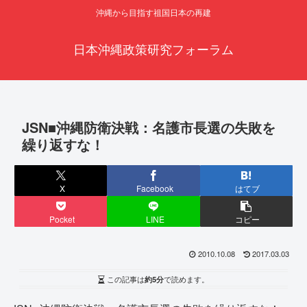
沖縄から目指す祖国日本の再建
日本沖縄政策研究フォーラム
JSN■沖縄防衛決戦：名護市長選の失敗を
繰り返すな！
X
Facebook
はてブ
Pocket
LINE
コピー
2010.10.08
2017.03.03
この記事は
約5分
で読めます。