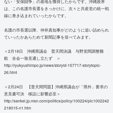
ない「安保闘争」の基地を獲得したからです。沖縄政界
は、この名護市長選をきっかけに、次々と共産党の統一戦
線に巻き込まれていったからです。
名護の市長選以降、仲井真知事がどのように追い詰められ
ていったかあらためて新聞記事を並べてみます。
＜2月18日 沖縄県議会 普天間決議 与野党間調整難
航 全会一致見通し立たず ＞
http://ryukyushimpo.jp/news/storyid-157717-storytopic-
26.html
＜2月24日 【普天間問題】沖縄県議会が「県外」要求の
意見書可決 移設に影響必至＞
http://sankei.jp.msn.com/politics/policy/100224/plc1002242
218015-n1.htm