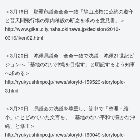
＜3月16日 那覇市議会全会一致「鳩山政権に公約の遵守
と普天間飛行場の県内移設の断念を求める意見書」＞
http://www.gikai.city.naha.okinawa.jp/decision/2010-
0316/iken02.html
＜3月20日 沖縄県議会 全会一致で決議：沖縄21世紀ビ
ジョンへ「基地のない沖縄を目指す」と明記するよう知事
へ求める＞
http://ryukyushimpo.jp/news/storyid-159523-storytopic-
3.html
＜3月30日 県議会の決議を尊重し、答申で「整理・縮
小」にとどめていた文言を、「基地のない平和で豊かな沖
縄」と修正＞
http://ryukyushimpo.jp/news/storyid-160049-storytopic-