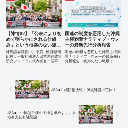
われた、沖縄・琉球の先住民族指
080- 実名公表という不利益処分
定、PFAS（有機フッ素化合物）
を啓発との詭弁による言論弾圧条
問題、米軍基地、伝統文化（...
例の即時運用停止を求める陳情
1...
【陳情02】「公表により初
国連の制度を悪用した沖縄
めて明らかにされる仕組
主権剥奪ナラティブ・ウォ
み」という根拠のない違法
ーの最新先行分析報告
運用の指摘と条例運用の停
沖縄議会議長中川京貴 殿 陳情者
国連の制度を悪用した沖縄主権剥
止を求める陳情書
団体：一般社団法人日本沖縄政策
奪ナラティブ・ウォーの最新先行
研究フォーラム代表者名：理事
分析報告「銃声のない戦場で、日
長 仲村覚住 所：沖縄県那覇
本の国土が『消滅』しようとして
市電 話：080- 「公表により初
いる。」現代の戦争は、ミサイル
めて明らかにされる仕組み」とい
が飛来する以前に始まっていま
う根拠のない違法運用の指摘と条
す。国連という国際的な舞台で、
例運用の停止を求める陳情...
巧妙な「言説（ナラティブ）」が
張...
JSN■沖縄防衛決戦：伊波陣営の正体！
JSN■「中国は沖縄の主権を求めよ」、香
港有力誌も強硬論