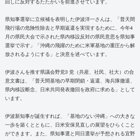
回しに反対するたたかいを前進させています。
県知事選挙に立候補を表明した伊波洋一さんは、「普天間
飛行場の危険性除去と早期返還を実現するために、今年4
月の県民大会で示された県内移設反対の県民意思を県知事
選挙で示す」「沖縄の飛躍のために米軍基地の重圧から解
放されるようにする」と決意を述べています。
伊波さんを推す県議会野党3 党（共産、社民、社大）の合
意文書は、「普天間基地の早期閉鎖・返還、海兵隊撤退、
県内移設断念、日米共同発表撤回を政府に求める」として
います。
伊波新知事が誕生すれば、「基地のない沖縄」への大きな
一歩を築くとともに、日米安保見直しの展望をひらくこと
ができます。また、県知事選と同日選挙が予想される宜野