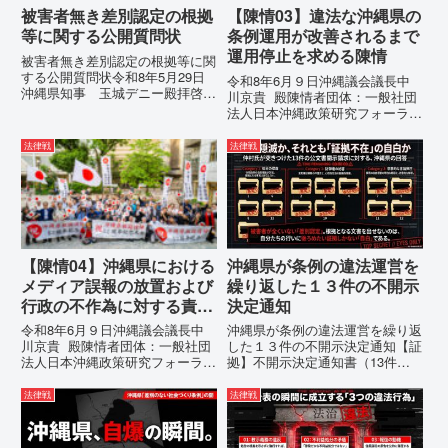
被害者無き差別認定の根拠
【陳情03】違法な沖縄県の
等に関する公開質問状
条例運用が改善されるまで
運用停止を求める陳情
被害者無き差別認定の根拠等に関
する公開質問状令和8年5月29日
令和8年6月９日沖縄議会議長中
沖縄県知事 玉城デニー殿拝啓貴
川京貴 殿陳情者団体：一般社団
職におかれましては、時下ますま
法人日本沖縄政策研究フォーラム
すご清祥のこととお慶び申し上げ
代表者名：理事長 仲村覚住
ます。私は、適正な意見陳述（弁
所：沖縄県那覇市電 話：080-違
法律戦
法律戦
明）を行うにあたり、沖縄県行政
法な沖縄県の条例運用が改善され
手続条例第28条で定められた...
るまで運用停止を求める陳情陳情
の趣旨沖縄県は、「沖縄県...
【陳情04】沖縄県における
沖縄県が条例の違法運営を
メディア誤報の放置および
繰り返した１３件の不開示
行政の不作為に対する責任
決定通知
追及と再発防止策を求める
令和8年6月９日沖縄議会議長中
沖縄県が条例の違法運営を繰り返
陳情
川京貴 殿陳情者団体：一般社団
した１３件の不開示決定通知【証
法人日本沖縄政策研究フォーラム
拠】不開示決定通知書（13件）
代表者名：理事長 仲村覚住
の分析：行政側の違法性の自白私
所：沖縄県那覇市電 話：080-
が請求した「差別認定の根拠」に
法律戦
法律戦
【陳情03】沖縄県におけるメデ
対し、県は全て非開示・存否応答
ィア誤報の放置および行政の不作
拒否を突きつけました。これは、
為に対する責任追及と再発防...
彼らが行政手続きの正当性を失