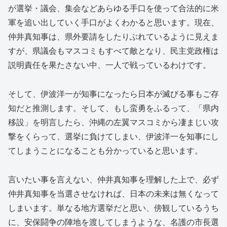
が選挙・議会、集会などあらゆる手口を使って合法的に米
軍を追い出していく手口がよくわかると思います。現在、
仲井真知事は、県外要請をしたりぶれているように見えま
すが、県議会もマスコミもすべて敵となり、民主党政権は
説明責任を果たさない中、一人で戦っているわけです。
そして、伊波洋一が知事になったら日本が滅びる事もご存
知だと推測します。そして、もし蛮勇をふるって、「県内
移設」を明言したら、沖縄の左翼マスコミから凄まじい攻
撃をくらって、選挙に負けてしまい、伊波洋一を知事にし
てしまうことになることも分かっていると思います。
言いたい事を言えない、仲井真知事を理解した上で、必ず
仲井真知事を当選させなければ、日本の未来は無くなって
しまいます。単なる地方選挙だと思い、傍観しているうち
に、安保闘争の陣地を渡してしまうような、名護の市長選