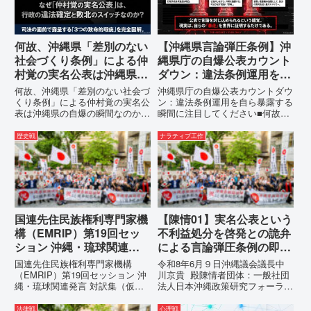
っ...
何故、沖縄県「差別のない
【沖縄県言論弾圧条例】沖
社会づくり条例」による仲
縄県庁の自爆公表カウント
村覚の実名公表は沖縄県の
ダウン：違法条例運用を自
自爆の瞬間なのか？その3
ら暴露する瞬間に注目して
何故、沖縄県「差別のない社会づ
沖縄県庁の自爆公表カウントダウ
つの理由。
ください
くり条例」による仲村覚の実名公
ン：違法条例運用を自ら暴露する
表は沖縄県の自爆の瞬間なのか？
瞬間に注目してください■何故、
その3つの理由。現在、沖縄県が
沖縄県が仲村覚に差別主義者レッ
強行しようとしている「仲村覚の
テルを貼りたい本当の理由「なぜ
歴史戦
ナラティブ工作
実名公表」。行政側はこの行為
沖縄県庁は、法を無視してまで私
を、特定の個人を社会的制裁に追
を封じ込めようとするのか。」そ
い込むための「仕上げ」だと考え
の理由は明確です。県政が統治
て...
の...
国連先住民族権利専門家機
【陳情01】実名公表という
構（EMRIP）第19回セッ
不利益処分を啓発との詭弁
ション 沖縄・琉球関連発
による言論弾圧条例の即時
言 対訳集（仮訳）
運用停止を求める陳情
国連先住民族権利専門家機構
令和8年6月９日沖縄議会議長中
（EMRIP）第19回セッション 沖
川京貴 殿陳情者団体：一般社団
縄・琉球関連発言 対訳集（仮
法人日本沖縄政策研究フォーラム
訳）国連先住民族権利専門家機構
代表者名：理事長 仲村覚住
（EMRIP）の各会合において行
所：沖縄県那覇市電 話：
法律戦
心理戦