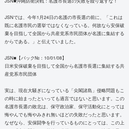
JSN■沖縄防衛決戦：名護市長選の失敗を繰り返すな！
JSNでは、今年1月24日の名護の市長選の前に、「これは
既に名護市民の選挙ではなくなっている。何故なら安保破
棄を目指して全国から共産党系市民団体が名護に集結する
からである。」と伝えていました。
JSN■【バック№：10/01/08】
日米安保破棄を目指して全国から名護市長選に集結する共
産党系市民団体
実は、現在大騒ぎになっている「尖閣諸島」侵略問題もこ
の時に始まったといっても過言ではないと思います。この
名護市長選の敗北は、保守政治家、保守活動化にとっては
悔やんでも悔やみきれ無いほどの失敗だったと思います。
なぜなら、安保闘争を行っているものにとっては、この上