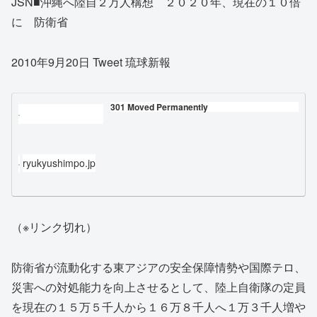
JSN■沖縄へ陸自２万人構想 ２０２０年、現在の１０倍
に 防衛省
2010年9月20日 Tweet 琉球新報
301 Moved Permanently
ryukyushimpo.jp
（※リンク切れ）
防衛省が流動化する東アジアの安全保障情勢や国際テロ、
災害への対処能力を向上させるとして、陸上自衛隊の定員
を現在の１５万５千人から１６万８千人へ１万３千人増や