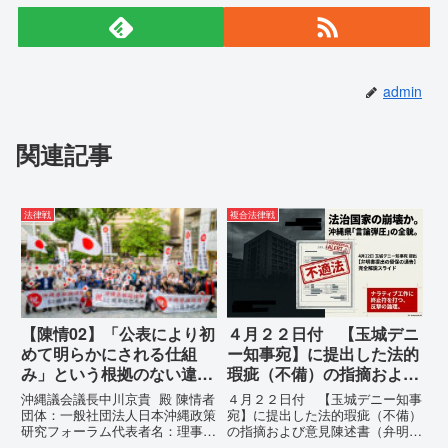
admin
関連記事
法律戦
複合法律戦
【陳情02】「公表により初
４月２２日付 【玉城デニ
めて明らかにされる仕組
ー知事宛】に提出した法的
み」という根拠のない違法
瑕疵（不備）の指摘および
運用の指摘と条例運用の停
意見陳述書（弁明書）提出
沖縄議会議長中川京貴 殿 陳情者
４月２２日付 【玉城デニー知事
止を求める陳情書
の留保の通告
団体：一般社団法人日本沖縄政策
宛】に提出した法的瑕疵（不備）
研究フォーラム代表者名：理事
の指摘および意見陳述書（弁明
長 仲村覚住 所：沖縄県那覇
書）提出の留保の通告４月２２日