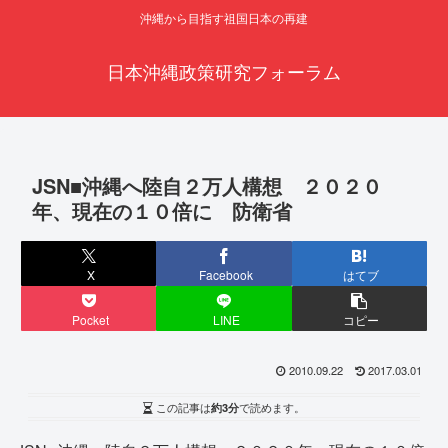
沖縄から目指す祖国日本の再建
日本沖縄政策研究フォーラム
JSN■沖縄へ陸自２万人構想 ２０２０
年、現在の１０倍に 防衛省
X
Facebook
はてブ
Pocket
LINE
コピー
2010.09.22
2017.03.01
この記事は
約3分
で読めます。