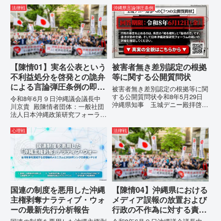
市電 話：080- 「公表により初
に、玉城デニー宛に以下の違法状
法律戦
沖縄県言論弾圧条例
めて明らかにされる仕組み」とい
態の指摘と意見陳述（弁明）留保
う根拠のない違法運用の指摘と条
の通告を行いました。沖縄県は、
例運用の停止を求める陳情...
この時は、違法を認めて軌道修正
す...
【陳情01】実名公表という
被害者無き差別認定の根拠
不利益処分を啓発との詭弁
等に関する公開質問状
による言論弾圧条例の即時
被害者無き差別認定の根拠等に関
運用停止を求める陳情
する公開質問状令和8年5月29日
令和8年6月９日沖縄議会議長中
沖縄県知事 玉城デニー殿拝啓貴
川京貴 殿陳情者団体：一般社団
職におかれましては、時下ますま
法人日本沖縄政策研究フォーラム
すご清祥のこととお慶び申し上げ
代表者名：理事長 仲村覚住
ます。私は、適正な意見陳述（弁
所：沖縄県那覇市電 話：
心理戦
法律戦
明）を行うにあたり、沖縄県行政
080- 実名公表という不利益処分
手続条例第28条で定められた...
を啓発との詭弁による言論弾圧条
例の即時運用停止を求める陳情
1...
国連の制度を悪用した沖縄
【陳情04】沖縄県における
主権剥奪ナラティブ・ウォ
メディア誤報の放置および
ーの最新先行分析報告
行政の不作為に対する責任
追及と再発防止策を求める