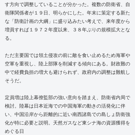
す方向で調整していることが分かった。複数の防衛省、自
衛隊関係者が１９日、明らかにした。年末に策定する新た
な「防衛計画の大綱」に盛り込みたい考えで、来年度から
増員すれば１９７２年度以来、３８年ぶりの規模拡大とな
る。
ただ主要国では領土侵攻の前に敵を食い止めるため海軍や
空軍を重視し、陸上部隊を削減する傾向にある。財政難の
中で経費負担の増大も避けられず、政府内の調整は難航し
そうだ。
定員増は陸上幕僚監部の強い意向を踏まえ、防衛省内局で
検討。陸幕は日本近海での中国海軍の動きの活発化に伴
い、中国沿岸から距離的に近い南西諸島での島しょ防衛強
化が特に必要と説明。天然ガスなど東シナ海の資源獲得を
めぐる日