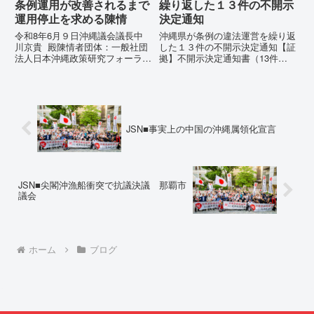
条例運用が改善されるまで
繰り返した１３件の不開示
運用停止を求める陳情
決定通知
令和8年6月９日沖縄議会議長中
沖縄県が条例の違法運営を繰り返
川京貴 殿陳情者団体：一般社団
した１３件の不開示決定通知【証
法人日本沖縄政策研究フォーラム
拠】不開示決定通知書（13件）
代表者名：理事長 仲村覚住
の分析：行政側の違法性の自白私
所：沖縄県那覇市電 話：080-違
が請求した「差別認定の根拠」に
法な沖縄県の条例運用が改善され
対し、県は全て非開示・存否応答
るまで運用停止を求める陳情陳情
拒否を突きつけました。これは、
の趣旨沖縄県は、「沖縄県...
彼らが行政手続きの正当性を失
っ...
JSN■事実上の中国の沖縄属領化宣言
JSN■尖閣沖漁船衝突で抗議決議 那覇市
議会
ホーム
ブログ