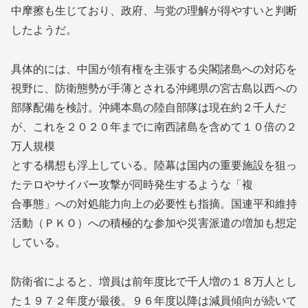
中摩擦も生じており、政府、与党の理解が得やすいと判断
したようだ。
具体的には、中国が領有権を主張する尖閣諸島への対応を
視野に、防衛態勢が手薄とされる沖縄県の宮古島以西への
部隊配備を検討。沖縄本島の陸自部隊は現在約２千人だ
が、これを２０２０年までに南西諸島を含めて１０倍の２
万人規模
とする構想も浮上している。陸幕は国内の重要施設を狙っ
たテロやサイバー攻撃が同時発生するような「複
合事態」への対処能力向上の必要性も指摘。国連平和維持
活動（ＰＫＯ）への積極的な参加や災害派遣の増加も想定
している。
防衛省によると、増員は前年度比で千人増の１８万人とし
た１９７２年度が最後。９６年度以降は減員傾向が続いて