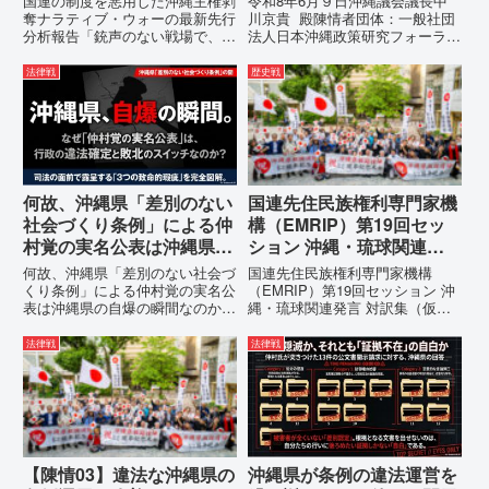
国連の制度を悪用した沖縄主権剥
令和8年6月９日沖縄議会議長中
陳情
奪ナラティブ・ウォーの最新先行
川京貴 殿陳情者団体：一般社団
分析報告「銃声のない戦場で、日
法人日本沖縄政策研究フォーラム
本の国土が『消滅』しようとして
代表者名：理事長 仲村覚住
いる。」現代の戦争は、ミサイル
所：沖縄県那覇市電 話：080-
法律戦
歴史戦
が飛来する以前に始まっていま
【陳情03】沖縄県におけるメデ
す。国連という国際的な舞台で、
ィア誤報の放置および行政の不作
巧妙な「言説（ナラティブ）」が
為に対する責任追及と再発防...
張...
何故、沖縄県「差別のない
国連先住民族権利専門家機
社会づくり条例」による仲
構（EMRIP）第19回セッ
村覚の実名公表は沖縄県の
ション 沖縄・琉球関連発
自爆の瞬間なのか？その3
言 対訳集（仮訳）
何故、沖縄県「差別のない社会づ
国連先住民族権利専門家機構
つの理由。
くり条例」による仲村覚の実名公
（EMRIP）第19回セッション 沖
表は沖縄県の自爆の瞬間なのか？
縄・琉球関連発言 対訳集（仮
その3つの理由。現在、沖縄県が
訳）国連先住民族権利専門家機構
強行しようとしている「仲村覚の
（EMRIP）の各会合において行
法律戦
法律戦
実名公表」。行政側はこの行為
われた、沖縄・琉球の先住民族指
を、特定の個人を社会的制裁に追
定、PFAS（有機フッ素化合物）
い込むための「仕上げ」だと考え
問題、米軍基地、伝統文化（...
て...
【陳情03】違法な沖縄県の
沖縄県が条例の違法運営を