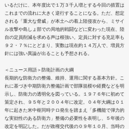
いるだけに、本年度比で１万３千人増とする今回の措置は
これまでの流れに大きく逆行することになる。ただ、想定
される「重大な脅威」が本土への着上陸侵攻から、ミサイ
ル攻撃や島しょ部での局地的戦闘などに変わった現在、陸
自の定員削減を求める声は根強い。定員に対する充足率も
９２・７％にとどまり、実数は現在約１４万人で、増員方
針には強い異論が出ることも予想される。
＜ニュース用語＞防衛計画の大綱
長期的な防衛力の整備、維持、運用に関する基本方針。こ
れに基づき中期防衛力整備計画で部隊規模や経費などを明
示し、防衛力の透明化を図っている。１９７６年に初めて
策定され、９５年と２００４年に改定。０４年大綱は０１
年に起きた米中枢同時テロ発生を踏まえ「多機能で弾力的
な実効性のある防衛力」整備の必要性を表明し、５年後の
改定を明記した。だが政権交代後の０９年１０月、当時の