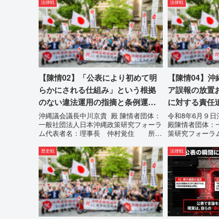
法状態の指摘と
法律戦
法律戦
行政手続きの正当性を失っ...
通告を行いまし
は、違法を認めて
【陳情02】「公表により初めて明
【陳情04】
らかにされる仕組み」という根拠
ア誤報の放置
のない違法運用の指摘と条例運用
に対する責任
の停止を求める陳情書
求める陳情
沖縄議会議長中川京貴 殿 陳情者団体：
令和8年6月９
一般社団法人日本沖縄政策研究フォーラ
殿陳情者団体：
ム代表者名：理事長 仲村覚住 所：
策研究フォーラ
沖縄県那覇市電 話：080- 「公表によ
村覚住 所：沖
り初めて明らかにされる仕組み」という
080-【陳情0
歴史戦
法律戦
根拠のない違法運用の指摘と条例運用の
ア誤報の放置お
停止を求める陳情...
る責任追及と再発防