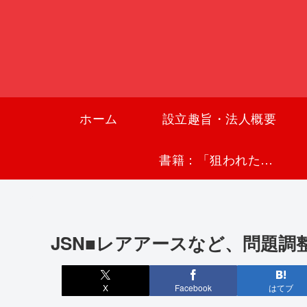
ホーム
設立趣旨・法人概要
書籍：「狙われた沖縄〜真実の沖縄史が日本を救う〜」
JSN■レアアースなど、問題調
X
Facebook
はてブ