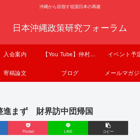
沖縄から目指す祖国日本の再建
日本沖縄政策研究フォーラム
入会案内
【You Tube】仲村覚チャンネル
イベント予
寄稿論文
ブログ
メールマガジ
整進まず 財界訪中団帰国
Pocket
LINE
コピー