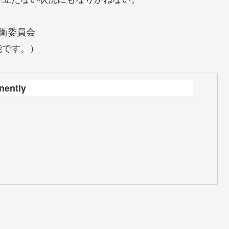
衛委員会
能です。）
nently