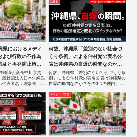
意見陳述（弁明）留保の
法律戦
続条例第28条で定められた...
た。沖縄県は、この時
軌道修正す...
沖縄県におけるメディ
何故、沖縄県「差別のない社会づ
および行政の不作為
くり条例」による仲村覚の実名公
追及と再発防止策を
表は沖縄県の自爆の瞬間なのか？
その3つの理由。
日沖縄議会議長中川京貴
何故、沖縄県「差別のない社会づくり条
一般社団法人日本沖縄政
例」による仲村覚の実名公表は沖縄県の
ム代表者名：理事長 仲
自爆の瞬間なのか？その3つの理由。現
縄県那覇市電 話：
在、沖縄県が強行しようとしている「仲
3】沖縄県におけるメディ
村覚の実名公表」。行政側はこの行為
ナラティブ工作
よび行政の不作為に対す
を、特定の個人を社会的制裁に追い込む
...
ための「仕上げ」だと考えて...