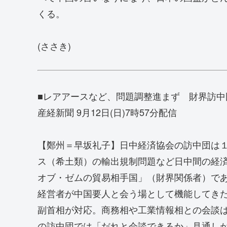
くる。
(ささき)
■レアアースなど、問題調整進まず 財界訪中
産経新聞 9月12日(日)7時57分配信
【鄭州＝早坂礼子】日中経済協会の訪中団は
ス（希土類）の輸出規制問題など日中間の経
オブ・ゼムの貿易相手国」（財界関係者）で
経営者が中国要人と会う場として機能してき
副首相が対応。商務相や工業情報相との会談
の訪中団では「だれと会談できるか」見通し