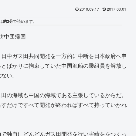
2010.09.17
2017.03.01
は
約2分
で読めます。
訪中団帰国
、日中ガス田共同開発を一方的に中断を日本政府へ申
るとばかりに拘束していた中国漁船の乗組員を解放し
はない。
ス田の海域も中国の海域である主張しているからだ。
出すだけですべて開発が終わればすべて持っていかれ
内で独自にどんどんガス田開発を行い実績ををつくっ