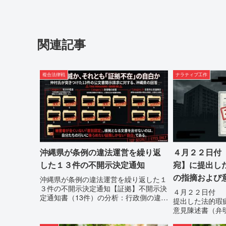
関連記事
複合法律戦
ナラティブ工作
沖縄県が条例の違法運営を繰り返
４月２２日付
した１３件の不開示決定通知
宛】に提出し
の指摘および
沖縄県が条例の違法運営を繰り返した１
３件の不開示決定通知【証拠】不開示決
書）提出の留
４月２２日付 
定通知書（13件）の分析：行政側の違法
提出した法的瑕
性の自白私が請求した「差別認定の根
意見陳述書（弁
拠」に対し、県は全て非開示・存否応答
４月２２日に、
拒否を突きつけました。これは、彼らが