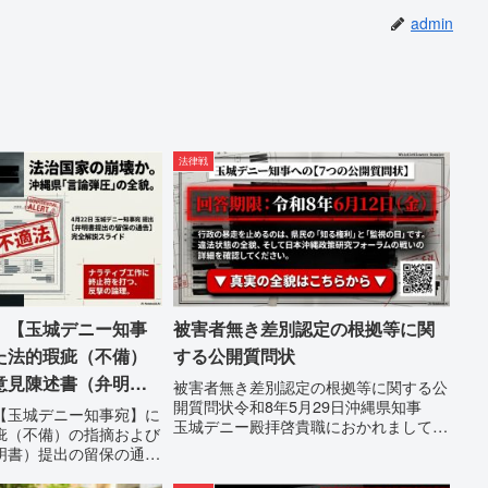
admin
法律戦
 【玉城デニー知事
被害者無き差別認定の根拠等に関
た法的瑕疵（不備）
する公開質問状
意見陳述書（弁明
被害者無き差別認定の根拠等に関する公
開質問状令和8年5月29日沖縄県知事
保の通告
【玉城デニー知事宛】に
玉城デニー殿拝啓貴職におかれまして
疵（不備）の指摘および
は、時下ますますご清祥のこととお慶び
明書）提出の留保の通告
申し上げます。私は、適正な意見陳述
玉城デニー宛に以下の違
（弁明）を行うにあたり、沖縄県行政手