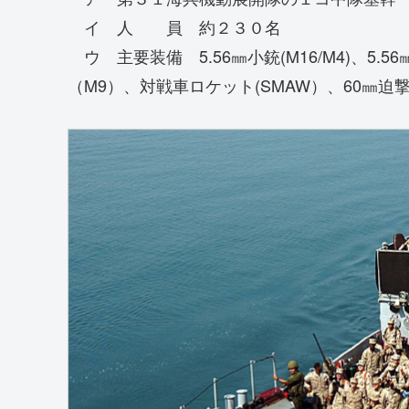
イ 人 員 約２３０名
ウ 主要装備 5.56㎜小銃(M16/M4)、5.56㎜
（M9）、対戦車ロケット(SMAW）、60㎜迫撃