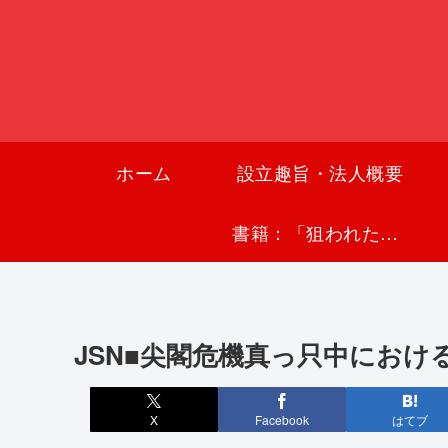
ホーム
設立趣旨・法人概要
書籍：「狙われた沖縄〜真実の沖縄史が日本を救う〜」
JSN■尖閣危機真っ只中にお
X
Facebook
はてブ