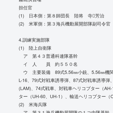
担任官
(1) 日本側：第８師団長 陸将 寺芳治
(2) 米軍側：第３海兵機動展開部隊副司令
4.訓練実施部隊
(1) 陸上自衛隊
ア 第４３普通科連隊基幹
イ 人 員 約５５０名
ウ 主要装備 89式5.56㎜小銃、5.56㎜機
L-16、79式対戦車誘導弾、87式対戦車誘導
(LAM)、74式戦車、対戦車ヘリコプター（AH
ター（UH-60、UH-1）、輸送ヘリコプター（C
(2) 米海兵隊
ア 第３１海兵機動展開隊の１コ中隊基幹