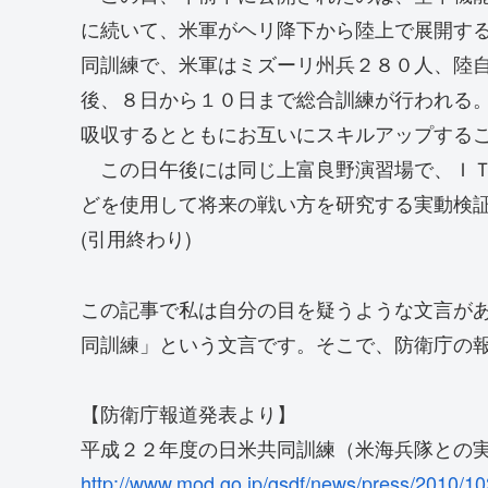
に続いて、米軍がヘリ降下から陸上で展開す
同訓練で、米軍はミズーリ州兵２８０人、陸
後、８日から１０日まで総合訓練が行われる
吸収するとともにお互いにスキルアップする
この日午後には同じ上富良野演習場で、ＩＴ
どを使用して将来の戦い方を研究する実動検
(引用終わり)
この記事で私は自分の目を疑うような文言が
同訓練」という文言です。そこで、防衛庁の
【防衛庁報道発表より】
平成２２年度の日米共同訓練（米海兵隊との
http://www.mod.go.jp/gsdf/news/press/2010/10