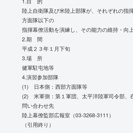
1.目 的
陸上自衛隊及び米陸上部隊が、それぞれの指
方面隊以下の
指揮幕僚活動を演練し、その能力の維持・向
2.期 間
平成２３年１月下旬
3.場 所
健軍駐屯地等
4.演習参加部隊
(1) 日本側：西部方面隊等
(2) 米軍側：第１軍団、太平洋陸軍司令部、
問い合わせ先
陸上幕僚監部広報室（03-3268-3111）
（引用終り）