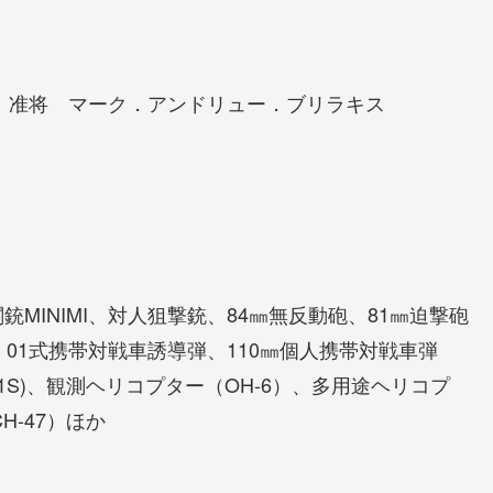
官 准将 マーク．アンドリュー．ブリラキス
関銃MINIMI、対人狙撃銃、84㎜無反動砲、81㎜迫撃砲
弾、01式携帯対戦車誘導弾、110㎜個人携帯対戦車弾
-1S)、観測ヘリコプター（OH-6）、多用途ヘリコプ
H-47）ほか