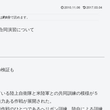
2010.11.06
2017.03.04
は
約5分
で読めます。
米合同演習について
の検証も
ている陸上自衛隊と米陸軍との共同訓練の模様が５
迫力ある作戦が展開された。
作戦のひとつであるヘリボン訓練。陸自による訓練