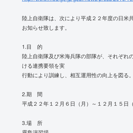
陸上自衛隊は、次により平成２２年度の日米
お知らせ致します。
1.目 的
陸上自衛隊及び米海兵隊の部隊が、それぞれ
ける連携要領を実
行動により訓練し、相互運用性の向上を図る
2.期 間
平成２２年１２月６日（月）～１２月１５日
3.場 所
霧島演習場