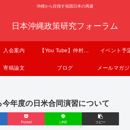
沖縄から目指す祖国日本の再建
日本沖縄政策研究フォーラム
入会案内
【You Tube】仲村覚チャンネル
イベント予
寄稿論文
ブログ
メールマガジ
ける今年度の日米合同演習について
Pocket
LINE
コピー