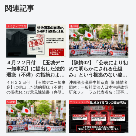
関連記事
ナラティブ工作
法律戦
４月２２日付 【玉城デニ
【陳情02】「公表により初
ー知事宛】に提出した法的
めて明らかにされる仕組
瑕疵（不備）の指摘および
み」という根拠のない違法
意見陳述書（弁明書）提出
運用の指摘と条例運用の停
４月２２日付 【玉城デニー知事
沖縄議会議長中川京貴 殿 陳情者
の留保の通告
止を求める陳情書
宛】に提出した法的瑕疵（不備）
団体：一般社団法人日本沖縄政策
の指摘および意見陳述書（弁明
研究フォーラム代表者名：理事
書）提出の留保の通告４月２２日
長 仲村覚住 所：沖縄県那覇
に、玉城デニー宛に以下の違法状
市電 話：080- 「公表により初
法律戦
ナラティブ工作
態の指摘と意見陳述（弁明）留保
めて明らかにされる仕組み」とい
の通告を行いました。沖縄県は、
う根拠のない違法運用の指摘と条
この時は、違法を認めて軌道修正
例運用の停止を求める陳情...
す...