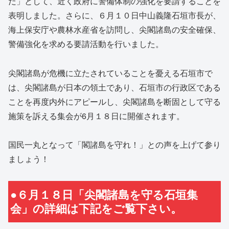
だ」として、近く政府に警備体制の強化を要請することを
表明しました。さらに、６月１０日中山義隆石垣市長が、
海上保安庁や農林水産省を訪問し、尖閣諸島の安全確保、
警備強化を求める要請活動を行いました。
尖閣諸島が危機に立たされていることを憂える石垣市で
は、尖閣諸島が日本の領土であり、石垣市の行政区である
ことを再度内外にアピールし、尖閣諸島を断固として守る
施策を訴える集会が6月１８日に開催されます。
国民一丸となって「閣諸島を守れ！」との声を上げて参り
ましょう！
●６月１８日「尖閣諸島を守る石垣集
会」の詳細は下記をご覧下さい。