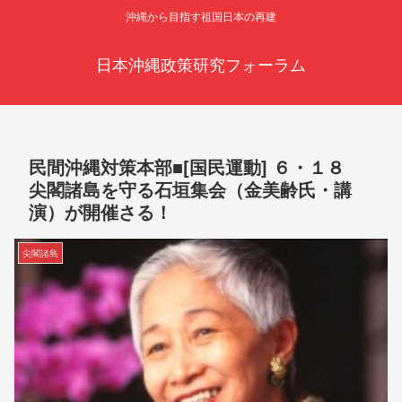
沖縄から目指す祖国日本の再建
日本沖縄政策研究フォーラム
民間沖縄対策本部■[国民運動] ６・１８
尖閣諸島を守る石垣集会（金美齢氏・講
演）が開催さる！
尖閣諸島