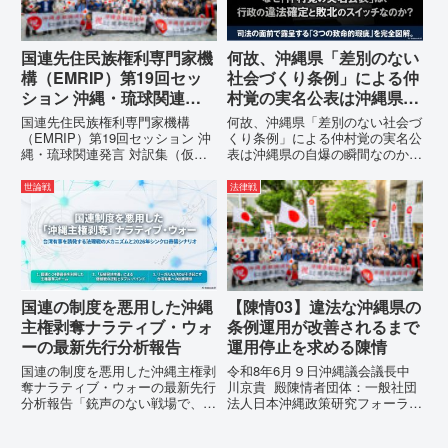
っ...
国連先住民族権利専門家機
何故、沖縄県「差別のない
構（EMRIP）第19回セッ
社会づくり条例」による仲
ション 沖縄・琉球関連発
村覚の実名公表は沖縄県の
言 対訳集（仮訳）
自爆の瞬間なのか？その3
国連先住民族権利専門家機構
何故、沖縄県「差別のない社会づ
つの理由。
（EMRIP）第19回セッション 沖
くり条例」による仲村覚の実名公
縄・琉球関連発言 対訳集（仮
表は沖縄県の自爆の瞬間なのか？
訳）国連先住民族権利専門家機構
その3つの理由。現在、沖縄県が
（EMRIP）の各会合において行
強行しようとしている「仲村覚の
世論戦
法律戦
われた、沖縄・琉球の先住民族指
実名公表」。行政側はこの行為
定、PFAS（有機フッ素化合物）
を、特定の個人を社会的制裁に追
問題、米軍基地、伝統文化（...
い込むための「仕上げ」だと考え
て...
国連の制度を悪用した沖縄
【陳情03】違法な沖縄県の
主権剥奪ナラティブ・ウォ
条例運用が改善されるまで
ーの最新先行分析報告
運用停止を求める陳情
国連の制度を悪用した沖縄主権剥
令和8年6月９日沖縄議会議長中
奪ナラティブ・ウォーの最新先行
川京貴 殿陳情者団体：一般社団
分析報告「銃声のない戦場で、日
法人日本沖縄政策研究フォーラム
本の国土が『消滅』しようとして
代表者名：理事長 仲村覚住
いる。」現代の戦争は、ミサイル
所：沖縄県那覇市電 話：080-違