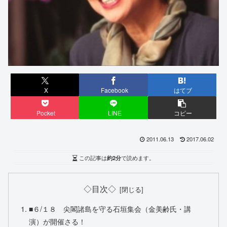
X
Facebook
はてブ
Pocket
LINE
コピー
2011.06.13
2017.06.02
この記事は
約2分
で読めます。
◇目次◇
■６/１８ 尖閣諸島を守る石垣集会（金美齢氏・講
演）が開催さる！