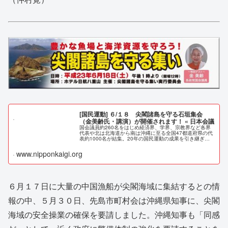
[国民運動] ６/１８ 尖閣諸島を守る石垣集会
（金美齢氏・講演）が開催されます！ « 日本会議
国会議員約260名をはじめ経済界、学界、宗教界など各界
代表や北は北海道から南は沖縄に至る全国47都道府県の代
表約1000名が結集。20年の国民運動の成果を引き継ぎ、
美しい日本を再建し誇りある国づくりを目指した新しい国
民運動がスタートしました...
www.nipponkaigi.org
６月１７日に大量の中国漁船が尖閣海域に集結するとの情
報の中、５月３０日、先島市町村会は沖縄県知事に、尖閣
海域の安全操業の確保を要請しました。沖縄知事も「同感