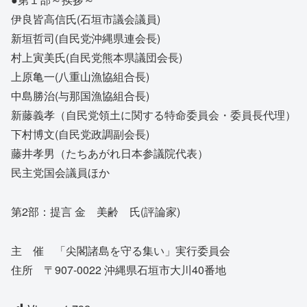
伊良皆高信氏(石垣市議会議員)
新垣哲司(自民党沖縄県連会長)
村上寅美氏(自民党熊本県議団会長)
上原亀一(八重山漁協組合長)
中島勝治(与那国漁協組合長)
新藤義孝（自民党領土に関する特命委員会・委員長代理）
下村博文(自民党政調副会長)
藤井孝男（たちあがれ日本参議院代表）
民主党国会議員ほか
第2部：提言 金 美齢 氏(評論家)
主 催 「尖閣諸島を守る集い」実行委員会
住所 〒907-0022 沖縄県石垣市大川40番地