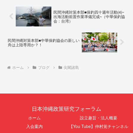
が飛来する以前に始まっていま
法な沖縄県の条例運用が改善され
す。国連という国際的な舞台で、
るまで運用停止を求める陳情陳情
巧妙な「言説（ナラティブ）」が
の趣旨沖縄県は、「沖縄県...
民間沖縄対策本部■保釣四十週年活動(4)~
張...
出海活動前置作業準備完成~（中華保釣協
会：台湾）
民間沖縄対策本部■中華保釣協会の新しい
舟は上陸専用か？！
ホーム
ブログ
尖閣諸島
日本沖縄政策研究フォーラム
ホーム
設立趣旨・法人概要
入会案内
【You Tube】仲村覚チャンネル