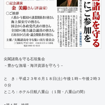
尖閣諸島を守る石垣集会
－豊かな漁場・海洋資源を守ろう－
と き：平成２３年６月１８日(土) 午後１時～午後２時３
０分
ところ：ホテル日航八重山 （１階・八重山の間）
●第１部～挨拶～