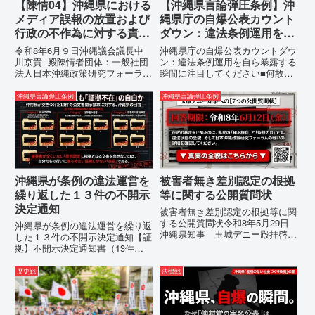
【陳情04】沖縄県における
【沖縄県言論弾圧条例】沖
メディア誤報の放置および
縄県庁の自爆公表カウント
行政の不作為に対する責任
ダウン：違法条例運用を自
追及と再発防止策を求める
ら暴露する瞬間に注目して
令和8年6月９日沖縄議会議長中
沖縄県庁の自爆公表カウントダウ
陳情
ください
川京貴 殿陳情者団体：一般社団
ン：違法条例運用を自ら暴露する
法人日本沖縄政策研究フォーラム
瞬間に注目してください■何故、
代表者名：理事長 仲村覚住
沖縄県が仲村覚に差別主義者レッ
所：沖縄県那覇市電 話：080-
テルを貼りたい本当の理由「なぜ
沖縄県言論弾圧条例
沖縄県言論弾圧条例
【陳情03】沖縄県におけるメデ
沖縄県庁は、法を無視してまで私
ィア誤報の放置および行政の不作
を封じ込めようとするのか。」そ
為に対する責任追及と再発防...
の理由は明確です。県政が統治
の...
沖縄県が条例の違法運営を
被害者無き差別認定の根拠
繰り返した１３件の不開示
等に関する公開質問状
決定通知
被害者無き差別認定の根拠等に関
する公開質問状令和8年5月29日
沖縄県が条例の違法運営を繰り返
沖縄県知事 玉城デニー殿拝啓貴
した１３件の不開示決定通知【証
職におかれましては、時下ますま
拠】不開示決定通知書（13件）
すご清祥のこととお慶び申し上げ
の分析：行政側の違法性の自白私
ます。私は、適正な意見陳述（弁
が請求した「差別認定の根拠」に
歴史戦
法律戦
明）を行うにあたり、沖縄県行政
対し、県は全て非開示・存否応答
手続条例第28条で定められた...
拒否を突きつけました。これは、
彼らが行政手続きの正当性を失