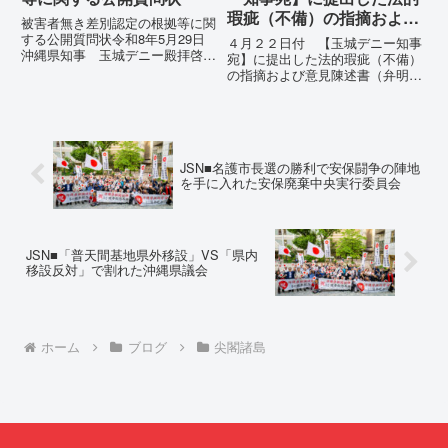
瑕疵（不備）の指摘および
被害者無き差別認定の根拠等に関
意見陳述書（弁明書）提出
する公開質問状令和8年5月29日
４月２２日付 【玉城デニー知事
沖縄県知事 玉城デニー殿拝啓貴
の留保の通告
宛】に提出した法的瑕疵（不備）
職におかれましては、時下ますま
の指摘および意見陳述書（弁明
すご清祥のこととお慶び申し上げ
書）提出の留保の通告４月２２日
ます。私は、適正な意見陳述（弁
に、玉城デニー宛に以下の違法状
明）を行うにあたり、沖縄県行政
態の指摘と意見陳述（弁明）留保
手続条例第28条で定められた...
の通告を行いました。沖縄県は、
この時は、違法を認めて軌道修正
JSN■名護市長選の勝利で安保闘争の陣地
す...
を手に入れた安保廃棄中央実行委員会
JSN■「普天間基地県外移設」VS「県内
移設反対」で割れた沖縄県議会
ホーム
ブログ
尖閣諸島