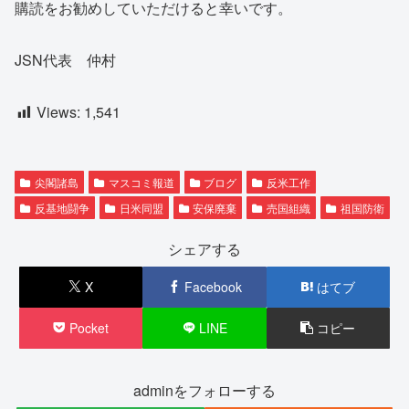
購読をお勧めしていただけると幸いです。
JSN代表 仲村
Views:
1,541
尖閣諸島
マスコミ報道
ブログ
反米工作
反基地闘争
日米同盟
安保廃棄
売国組織
祖国防衛
シェアする
X
Facebook
はてブ
Pocket
LINE
コピー
adminをフォローする