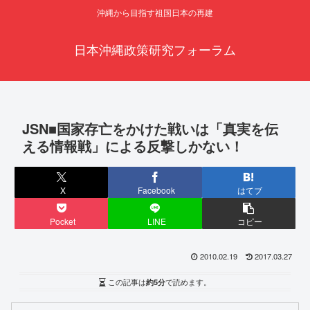
沖縄から目指す祖国日本の再建
日本沖縄政策研究フォーラム
JSN■国家存亡をかけた戦いは「真実を伝
える情報戦」による反撃しかない！
X
Facebook
はてブ
Pocket
LINE
コピー
2010.02.19
2017.03.27
この記事は
約5分
で読めます。