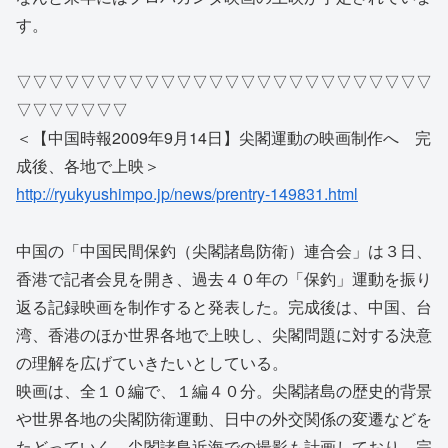
す。
▽▽▽▽▽▽▽▽▽▽▽▽▽▽▽▽▽▽▽▽▽▽▽▽▽▽
▽▽▽▽▽▽▽
＜【中国時報2009年9月14日】尖閣運動の映画制作へ 完
成後、各地で上映＞
http://ryukyushimpo.jp/news/prentry-149831.html
中国の「中国民間保釣（尖閣諸島防衛）連合会」は３日、
香港で記者会見を開き、過去４０年の「保釣」運動を振り
返る記録映画を制作すると発表した。完成後は、中国、台
湾、香港のほか世界各地で上映し、尖閣問題に対する決意
の理解を広げていきたいとしている。
映画は、全１０編で、１編４０分。尖閣諸島の歴史的背景
や世界各地の尖閣防衛運動、日中の外交関係の変遷などを
たどっていく。尖閣諸島近海での撮影も計画しており、完