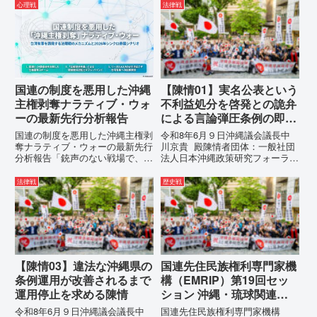
が請求した「差別認定の根拠」に
テルを貼りたい本当の理由「なぜ
心理戦
法律戦
対し、県は全て非開示・存否応答
沖縄県庁は、法を無視してまで私
拒否を突きつけました。これは、
を封じ込めようとするのか。」そ
彼らが行政手続きの正当性を失
の理由は明確です。県政が統治
っ...
の...
国連の制度を悪用した沖縄
【陳情01】実名公表という
主権剥奪ナラティブ・ウォ
不利益処分を啓発との詭弁
ーの最新先行分析報告
による言論弾圧条例の即時
運用停止を求める陳情
国連の制度を悪用した沖縄主権剥
令和8年6月９日沖縄議会議長中
奪ナラティブ・ウォーの最新先行
川京貴 殿陳情者団体：一般社団
分析報告「銃声のない戦場で、日
法人日本沖縄政策研究フォーラム
本の国土が『消滅』しようとして
代表者名：理事長 仲村覚住
いる。」現代の戦争は、ミサイル
所：沖縄県那覇市電 話：
法律戦
歴史戦
が飛来する以前に始まっていま
080- 実名公表という不利益処分
す。国連という国際的な舞台で、
を啓発との詭弁による言論弾圧条
巧妙な「言説（ナラティブ）」が
例の即時運用停止を求める陳情
張...
1...
【陳情03】違法な沖縄県の
国連先住民族権利専門家機
条例運用が改善されるまで
構（EMRIP）第19回セッ
運用停止を求める陳情
ション 沖縄・琉球関連発
言 対訳集（仮訳）
令和8年6月９日沖縄議会議長中
国連先住民族権利専門家機構