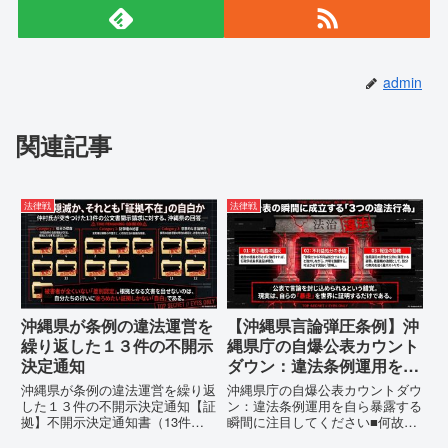
admin
関連記事
法律戦
法律戦
沖縄県が条例の違法運営を
【沖縄県言論弾圧条例】沖
繰り返した１３件の不開示
縄県庁の自爆公表カウント
決定通知
ダウン：違法条例運用を自
ら暴露する瞬間に注目して
沖縄県が条例の違法運営を繰り返
沖縄県庁の自爆公表カウントダウ
ください
した１３件の不開示決定通知【証
ン：違法条例運用を自ら暴露する
拠】不開示決定通知書（13件）
瞬間に注目してください■何故、
の分析：行政側の違法性の自白私
沖縄県が仲村覚に差別主義者レッ