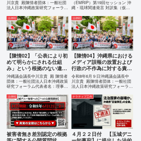
川京貴 殿陳情者団体：一般社団
（EMRIP）第19回セッション 沖
法人日本沖縄政策研究フォーラム
縄・琉球関連発言 対訳集（仮
代表者名：理事長 仲村覚住
訳）国連先住民族権利専門家機構
所：沖縄県那覇市電 話：080-違
（EMRIP）の各会合において行
法律戦
法律戦
法な沖縄県の条例運用が改善され
われた、沖縄・琉球の先住民族指
るまで運用停止を求める陳情陳情
定、PFAS（有機フッ素化合物）
の趣旨沖縄県は、「沖縄県...
問題、米軍基地、伝統文化（...
【陳情02】「公表により初
【陳情04】沖縄県における
めて明らかにされる仕組
メディア誤報の放置および
み」という根拠のない違法
行政の不作為に対する責任
運用の指摘と条例運用の停
追及と再発防止策を求める
沖縄議会議長中川京貴 殿 陳情者
令和8年6月９日沖縄議会議長中
止を求める陳情書
陳情
団体：一般社団法人日本沖縄政策
川京貴 殿陳情者団体：一般社団
研究フォーラム代表者名：理事
法人日本沖縄政策研究フォーラム
長 仲村覚住 所：沖縄県那覇
代表者名：理事長 仲村覚住
市電 話：080- 「公表により初
所：沖縄県那覇市電 話：080-
法律戦
ナラティブ工作
めて明らかにされる仕組み」とい
【陳情03】沖縄県におけるメデ
う根拠のない違法運用の指摘と条
ィア誤報の放置および行政の不作
例運用の停止を求める陳情...
為に対する責任追及と再発防...
被害者無き差別認定の根拠
４月２２日付 【玉城デニ
等に関する公開質問状
ー知事宛】に提出した法的