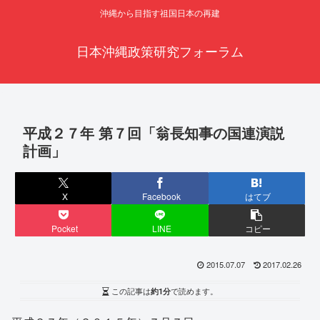
沖縄から目指す祖国日本の再建
日本沖縄政策研究フォーラム
平成２７年 第７回「翁長知事の国連演説
計画」
X
Facebook
はてブ
Pocket
LINE
コピー
2015.07.07
2017.02.26
この記事は
約1分
で読めます。