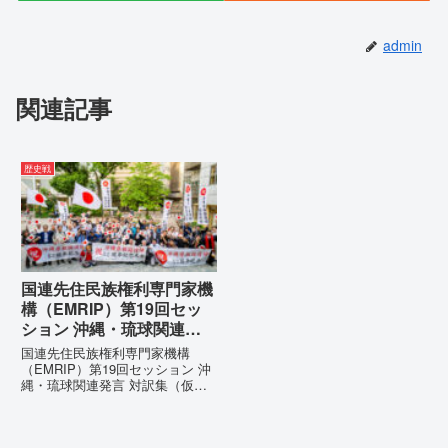
admin
関連記事
歴史戦
国連先住民族権利専門家機
構（EMRIP）第19回セッ
ション 沖縄・琉球関連発
言 対訳集（仮訳）
国連先住民族権利専門家機構
（EMRIP）第19回セッション 沖
縄・琉球関連発言 対訳集（仮
訳）国連先住民族権利専門家機構
（EMRIP）の各会合において行
われた、沖縄・琉球の先住民族指