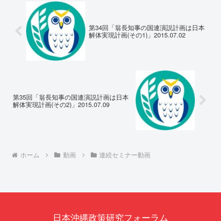
定、PFAS（有機フッ素化合物）
問題、米軍基地、伝統文化（...
第34回「翁長知事の国連演説計画は日本
解体実現計画(その1)」2015.07.02
第35回「翁長知事の国連演説計画は日本
解体実現計画(その2)」2015.07.09
ホーム
動画
連続セミナー動画
日本沖縄政策研究フォーラム