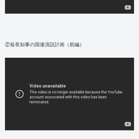
②翁長知事の国連演説計画（前編）