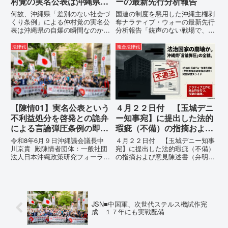
村覚の実名公表は沖縄県の
ーの最新先行分析報告
自爆の瞬間なのか？その3
何故、沖縄県「差別のない社会づ
国連の制度を悪用した沖縄主権剥
つの理由。
くり条例」による仲村覚の実名公
奪ナラティブ・ウォーの最新先行
表は沖縄県の自爆の瞬間なのか？
分析報告「銃声のない戦場で、日
その3つの理由。現在、沖縄県が
本の国土が『消滅』しようとして
強行しようとしている「仲村覚の
いる。」現代の戦争は、ミサイル
法律戦
複合法律戦
実名公表」。行政側はこの行為
が飛来する以前に始まっていま
を、特定の個人を社会的制裁に追
す。国連という国際的な舞台で、
い込むための「仕上げ」だと考え
巧妙な「言説（ナラティブ）」が
て...
張...
【陳情01】実名公表という
４月２２日付 【玉城デニ
不利益処分を啓発との詭弁
ー知事宛】に提出した法的
による言論弾圧条例の即時
瑕疵（不備）の指摘および
運用停止を求める陳情
意見陳述書（弁明書）提出
令和8年6月９日沖縄議会議長中
４月２２日付 【玉城デニー知事
の留保の通告
川京貴 殿陳情者団体：一般社団
宛】に提出した法的瑕疵（不備）
法人日本沖縄政策研究フォーラム
の指摘および意見陳述書（弁明
代表者名：理事長 仲村覚住
書）提出の留保の通告４月２２日
所：沖縄県那覇市電 話：
に、玉城デニー宛に以下の違法状
080- 実名公表という不利益処分
態の指摘と意見陳述（弁明）留保
を啓発との詭弁による言論弾圧条
の通告を行いました。沖縄県は、
例の即時運用停止を求める陳情
この時は、違法を認めて軌道修正
JSN■中国軍、次世代ステルス機試作完
1...
す...
成 １７年にも実戦配備