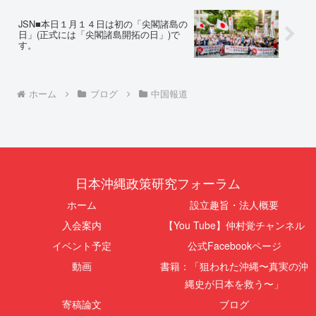
JSN■本日１月１４日は初の「尖閣諸島の
日」(正式には「尖閣諸島開拓の日」)で
す。
ホーム
ブログ
中国報道
日本沖縄政策研究フォーラム
ホーム
設立趣旨・法人概要
入会案内
【You Tube】仲村覚チャンネル
イベント予定
公式Facebookページ
動画
書籍：「狙われた沖縄〜真実の沖
縄史が日本を救う〜」
寄稿論文
ブログ