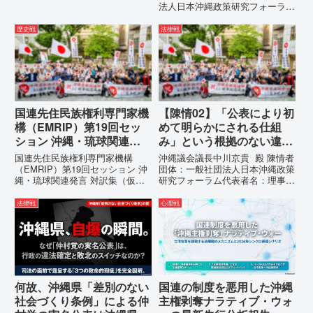
職におかれましては、時下ますま
法人日本沖縄政策研究フォーラム
すご清祥のこととお慶び申し上げ
代表者名：理事長 仲村覚住
ます。私は、適正な意見陳述（弁
所：沖縄県那覇市電 話：080-
歴史戦
法律戦
明）を行うにあたり、沖縄県行政
【陳情03】沖縄県におけるメデ
手続条例第28条で定められた...
ィア誤報の放置および行政の不作
為に対する責任追及と再発防...
国連先住民族権利専門家機
【陳情02】「公表により初
構（EMRIP）第19回セッ
めて明らかにされる仕組
ション 沖縄・琉球関連発
み」という根拠のない違法
言 対訳集（仮訳）
運用の指摘と条例運用の停
国連先住民族権利専門家機構
沖縄議会議長中川京貴 殿 陳情者
止を求める陳情書
（EMRIP）第19回セッション 沖
団体：一般社団法人日本沖縄政策
縄・琉球関連発言 対訳集（仮
研究フォーラム代表者名：理事
訳）国連先住民族権利専門家機構
長 仲村覚住 所：沖縄県那覇
（EMRIP）の各会合において行
市電 話：080- 「公表により初
法律戦
心理戦
われた、沖縄・琉球の先住民族指
めて明らかにされる仕組み」とい
定、PFAS（有機フッ素化合物）
う根拠のない違法運用の指摘と条
問題、米軍基地、伝統文化（...
例運用の停止を求める陳情...
何故、沖縄県「差別のない
国連の制度を悪用した沖縄
社会づくり条例」による仲
主権剥奪ナラティブ・ウォ