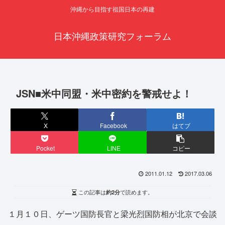
沖縄から目指す祖国日本の再建
日本沖縄政策研究フォーラム
JSN■米中同盟・米中密約を警戒せよ！
X
Facebook
はてブ
Pocket
LINE
コピー
2011.01.12
2017.03.06
この記事は
約2分
で読めます。
１月１０日、ゲーツ国防長官と梁光烈国防相が北京で会談