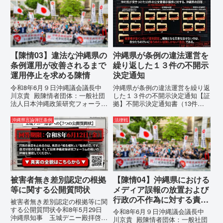
【陳情03】違法な沖縄県の
沖縄県が条例の違法運営を
条例運用が改善されるまで
繰り返した１３件の不開示
運用停止を求める陳情
決定通知
令和8年6月９日沖縄議会議長中
沖縄県が条例の違法運営を繰り返
川京貴 殿陳情者団体：一般社団
した１３件の不開示決定通知【証
法人日本沖縄政策研究フォーラム
拠】不開示決定通知書（13件）
代表者名：理事長 仲村覚住
の分析：行政側の違法性の自白私
所：沖縄県那覇市電 話：080-違
が請求した「差別認定の根拠」に
沖縄県言論弾圧条例
法律戦
法な沖縄県の条例運用が改善され
対し、県は全て非開示・存否応答
るまで運用停止を求める陳情陳情
拒否を突きつけました。これは、
の趣旨沖縄県は、「沖縄県...
彼らが行政手続きの正当性を失
っ...
被害者無き差別認定の根拠
【陳情04】沖縄県における
等に関する公開質問状
メディア誤報の放置および
行政の不作為に対する責任
被害者無き差別認定の根拠等に関
追及と再発防止策を求める
する公開質問状令和8年5月29日
令和8年6月９日沖縄議会議長中
沖縄県知事 玉城デニー殿拝啓貴
陳情
川京貴 殿陳情者団体：一般社団