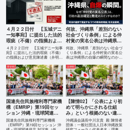
手続条例第28条で定められた...
拒否を突きつけました。これは、
彼らが行政手続きの正当性を失
っ...
４月２２日付 【玉城デニ
何故、沖縄県「差別のない
ー知事宛】に提出した法的
社会づくり条例」による仲
瑕疵（不備）の指摘および
村覚の実名公表は沖縄県の
意見陳述書（弁明書）提出
自爆の瞬間なのか？その3
４月２２日付 【玉城デニー知事
何故、沖縄県「差別のない社会づ
の留保の通告
つの理由。
宛】に提出した法的瑕疵（不備）
くり条例」による仲村覚の実名公
の指摘および意見陳述書（弁明
表は沖縄県の自爆の瞬間なのか？
書）提出の留保の通告４月２２日
その3つの理由。現在、沖縄県が
に、玉城デニー宛に以下の違法状
強行しようとしている「仲村覚の
歴史戦
法律戦
態の指摘と意見陳述（弁明）留保
実名公表」。行政側はこの行為
の通告を行いました。沖縄県は、
を、特定の個人を社会的制裁に追
この時は、違法を認めて軌道修正
い込むための「仕上げ」だと考え
す...
て...
国連先住民族権利専門家機
【陳情02】「公表により初
構（EMRIP）第19回セッ
めて明らかにされる仕組
ション 沖縄・琉球関連発
み」という根拠のない違法
言 対訳集（仮訳）
運用の指摘と条例運用の停
国連先住民族権利専門家機構
沖縄議会議長中川京貴 殿 陳情者
止を求める陳情書
（EMRIP）第19回セッション 沖
団体：一般社団法人日本沖縄政策
縄・琉球関連発言 対訳集（仮
研究フォーラム代表者名：理事