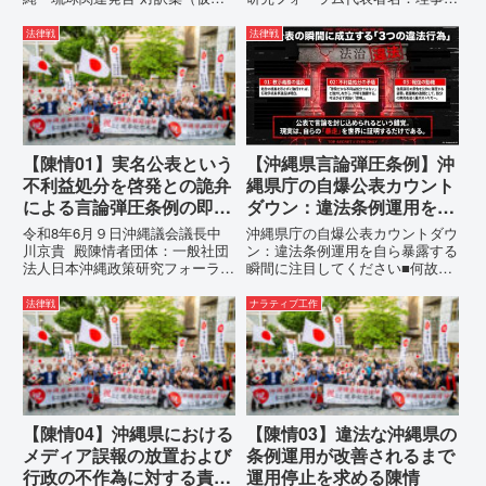
訳）国連先住民族権利専門家機構
長 仲村覚住 所：沖縄県那覇
（EMRIP）の各会合において行
市電 話：080- 「公表により初
法律戦
法律戦
われた、沖縄・琉球の先住民族指
めて明らかにされる仕組み」とい
定、PFAS（有機フッ素化合物）
う根拠のない違法運用の指摘と条
問題、米軍基地、伝統文化（...
例運用の停止を求める陳情...
【陳情01】実名公表という
【沖縄県言論弾圧条例】沖
不利益処分を啓発との詭弁
縄県庁の自爆公表カウント
による言論弾圧条例の即時
ダウン：違法条例運用を自
運用停止を求める陳情
ら暴露する瞬間に注目して
令和8年6月９日沖縄議会議長中
沖縄県庁の自爆公表カウントダウ
ください
川京貴 殿陳情者団体：一般社団
ン：違法条例運用を自ら暴露する
法人日本沖縄政策研究フォーラム
瞬間に注目してください■何故、
代表者名：理事長 仲村覚住
沖縄県が仲村覚に差別主義者レッ
所：沖縄県那覇市電 話：
テルを貼りたい本当の理由「なぜ
法律戦
ナラティブ工作
080- 実名公表という不利益処分
沖縄県庁は、法を無視してまで私
を啓発との詭弁による言論弾圧条
を封じ込めようとするのか。」そ
例の即時運用停止を求める陳情
の理由は明確です。県政が統治
1...
の...
【陳情04】沖縄県における
【陳情03】違法な沖縄県の
メディア誤報の放置および
条例運用が改善されるまで
行政の不作為に対する責任
運用停止を求める陳情