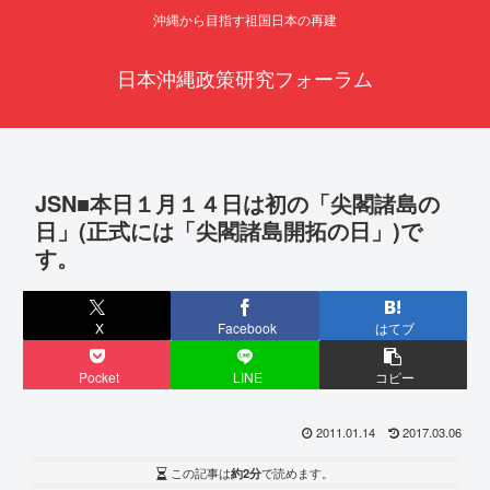
沖縄から目指す祖国日本の再建
日本沖縄政策研究フォーラム
JSN■本日１月１４日は初の「尖閣諸島の
日」(正式には「尖閣諸島開拓の日」)で
す。
X
Facebook
はてブ
Pocket
LINE
コピー
2011.01.14
2017.03.06
この記事は
約2分
で読めます。