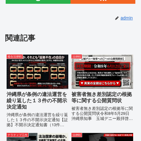
admin
関連記事
複合法律戦
法律戦
沖縄県が条例の違法運営を
被害者無き差別認定の根拠
繰り返した１３件の不開示
等に関する公開質問状
決定通知
被害者無き差別認定の根拠等に関
する公開質問状令和8年5月29日
沖縄県が条例の違法運営を繰り返
沖縄県知事 玉城デニー殿拝啓貴
した１３件の不開示決定通知【証
職におかれましては、時下ますま
拠】不開示決定通知書（13件）
すご清祥のこととお慶び申し上げ
の分析：行政側の違法性の自白私
ます。私は、適正な意見陳述（弁
が請求した「差別認定の根拠」に
ナラティブ工作
法律戦
明）を行うにあたり、沖縄県行政
対し、県は全て非開示・存否応答