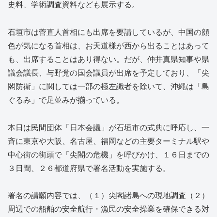
史料、学術調査資料なども展示する。
石垣市は菅直人首相にも出席を要請しているが、中国の顔
色が気になる首相は、お天道様が西から出ることはあって
も、出席することはあり得ない。だが、仲井真県知事や県
議会議長、与野党の国会議員が出席を予定しており、「尖
閣防衛」に関しては一部の極左識者を除いて、沖縄は「島
ぐるみ」で足並みが揃っている。
本日は民間団体「日本会議」が石垣市の式典に呼応し、一
斉に東京や大阪、名古屋、福岡などの主要ターミナル駅や
中心街の街頭で「尖閣の危機」を呼びかけ、１６日までの
３日間、２６都道府県で署名活動を実施する。
署名の請願内容では、（１）尖閣諸島への現地調査（２）
周辺での船舶の安全航行・漁民の安全操業を確保できる対