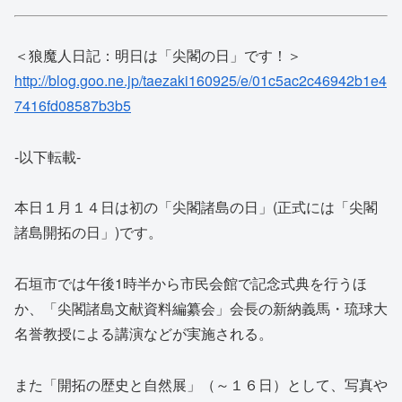
＜狼魔人日記：明日は「尖閣の日」です！＞
http://blog.goo.ne.jp/taezaki160925/e/01c5ac2c46942b1e4
7416fd08587b3b5
-以下転載-
本日１月１４日は初の「尖閣諸島の日」(正式には「尖閣
諸島開拓の日」)です。
石垣市では午後1時半から市民会館で記念式典を行うほ
か、「尖閣諸島文献資料編纂会」会長の新納義馬・琉球大
名誉教授による講演などが実施される。
また「開拓の歴史と自然展」（～１６日）として、写真や