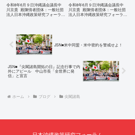
追及と再発防止策を求める
令和8年6月９日沖縄議会議長中
令和8年6月９日沖縄議会議長中
陳情
川京貴 殿陳情者団体：一般社団
川京貴 殿陳情者団体：一般社団
法人日本沖縄政策研究フォーラム
法人日本沖縄政策研究フォーラム
代表者名：理事長 仲村覚住
代表者名：理事長 仲村覚住
所：沖縄県那覇市電 話：080-
所：沖縄県那覇市電 話：080-違
【陳情03】沖縄県におけるメデ
法な沖縄県の条例運用が改善され
ィア誤報の放置および行政の不作
るまで運用停止を求める陳情陳情
為に対する責任追及と再発防...
の趣旨沖縄県は、「沖縄県...
JSN■米中同盟・米中密約を警戒せよ！
JSN■『尖閣諸島開拓の日』記念行事で内
外にアピール 中山市長「全世界に発
信」と宣言
ホーム
ブログ
尖閣諸島
日本沖縄政策研究フォーラム