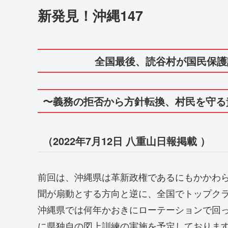
新発見！沖縄147
全国最後、読谷村が国民保護計
〜義務の拒否から方針転換、村民を守る
（2022年7月12日 八重山日報掲載 ）
前回は、沖縄県は革新政権であるにもかかわ
聞が扇動とする方向と逆に、全国でトップク
沖縄県では何年かおきにローテーションで回
に県独自の図上訓練の実施を予定しておりま