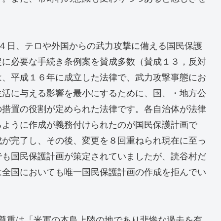
２４日、テロや外国からの武力攻撃に備える国民保護
定に必要な手続き条例案を賛成多数（賛成１３，反対
は、平成１６年に成立した法律で、武力攻撃事態にお
生活に与える影響を最小にするために、国、・地方公
の措置の役割が定められた法律です。各自治体が法律
るように作成が義務付けられたのが国民保護計画で
成が完了し、その後、変更を８回重ねられ現在に至っ
でも国民保護計画が策定されていましたが、読谷村だ
は全国においても唯一国民保護計画の作成を拒んでい
尊重は「米軍の本島上陸の地であり悲惨な過去を有