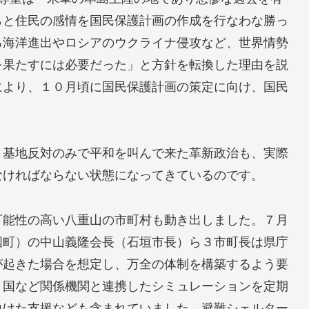
らと住民の感情を国民保護計画の作成を行なわな勝っ
る海洋進出やロシアのウクライナ侵攻など、世界情勢
を果たすには必要だった」と方針を転換した理由を説
により、１０月頃に国民保護計画の策定に向け、国民
、基地反対のみで平和を叫んで来た革新政治も、実際
なければならない状態になってきているのです。
可能性の高い八重山の市町村も動き出しました。７月
国町）の中山義隆会長（石垣市長）ら３市町長は県庁
が起きた場合を想定し、万全の体制を構築するよう要
、国など関係機関と連携したシミュレーションを定期
向けた支援なども含まれていました。避難シェルター