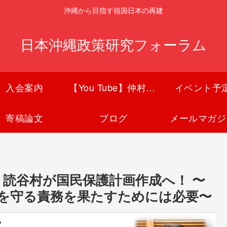
沖縄から目指す祖国日本の再建
日本沖縄政策研究フォーラム
入会案内
【You Tube】仲村覚チャンネル
イベント予
寄稿論文
ブログ
メールマガジ
、読谷村が国民保護計画作成へ！ 〜
を守る責務を果たすためには必要〜