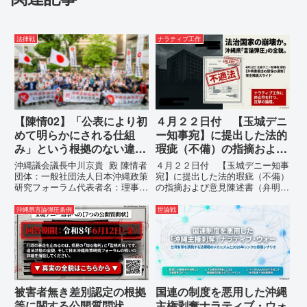
法律戦
ナラティブ工作
【陳情02】「公表により初
４月２２日付 【玉城デニ
めて明らかにされる仕組
ー知事宛】に提出した法的
み」という根拠のない違法
瑕疵（不備）の指摘および
運用の指摘と条例運用の停
意見陳述書（弁明書）提出
沖縄議会議長中川京貴 殿 陳情者
４月２２日付 【玉城デニー知事
止を求める陳情書
の留保の通告
団体：一般社団法人日本沖縄政策
宛】に提出した法的瑕疵（不備）
研究フォーラム代表者名：理事
の指摘および意見陳述書（弁明
長 仲村覚住 所：沖縄県那覇
書）提出の留保の通告４月２２日
市電 話：080- 「公表により初
に、玉城デニー宛に以下の違法状
沖縄県言論弾圧条例
世論戦
めて明らかにされる仕組み」とい
態の指摘と意見陳述（弁明）留保
う根拠のない違法運用の指摘と条
の通告を行いました。沖縄県は、
例運用の停止を求める陳情...
この時は、違法を認めて軌道修正
す...
被害者無き差別認定の根拠
国連の制度を悪用した沖縄
等に関する公開質問状
主権剥奪ナラティブ・ウォ