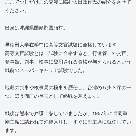
ここで少しだけこの交渉に臨む太田政作氏の紹介をさせて
ください。
出身は沖縄県国頭郡国頭村。
早稲田大学在学中に高等文官試験に合格しています。
高等文官試験とは、試験に合格すると、行選管、外交官、
領事館、判事、検事に登用される資格が与えられるという
戦前のスーパーキャリア試験でした。
地裁の判事や検事局の検事を歴任し、台湾の５州３庁の一
つ、ほう湖庁の長官として終戦を迎えます。
戦後は熊本で弁護士をしていましたが、1957年に当間重
剛主席に請われて沖縄入りし、すぐに副主席に就任してい
ます。