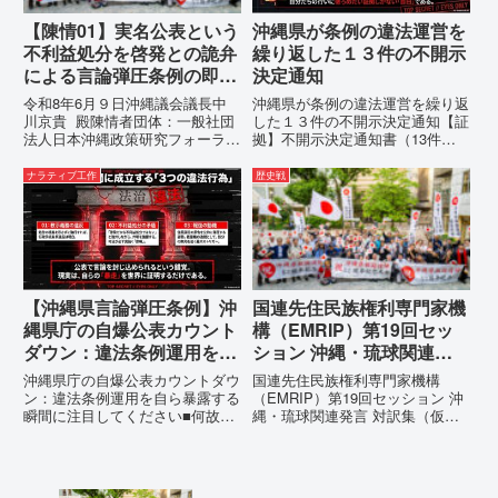
【陳情01】実名公表という
沖縄県が条例の違法運営を
不利益処分を啓発との詭弁
繰り返した１３件の不開示
による言論弾圧条例の即時
決定通知
運用停止を求める陳情
令和8年6月９日沖縄議会議長中
沖縄県が条例の違法運営を繰り返
川京貴 殿陳情者団体：一般社団
した１３件の不開示決定通知【証
法人日本沖縄政策研究フォーラム
拠】不開示決定通知書（13件）
代表者名：理事長 仲村覚住
の分析：行政側の違法性の自白私
所：沖縄県那覇市電 話：
が請求した「差別認定の根拠」に
ナラティブ工作
歴史戦
080- 実名公表という不利益処分
対し、県は全て非開示・存否応答
を啓発との詭弁による言論弾圧条
拒否を突きつけました。これは、
例の即時運用停止を求める陳情
彼らが行政手続きの正当性を失
1...
っ...
【沖縄県言論弾圧条例】沖
国連先住民族権利専門家機
縄県庁の自爆公表カウント
構（EMRIP）第19回セッ
ダウン：違法条例運用を自
ション 沖縄・琉球関連発
ら暴露する瞬間に注目して
言 対訳集（仮訳）
沖縄県庁の自爆公表カウントダウ
国連先住民族権利専門家機構
ください
ン：違法条例運用を自ら暴露する
（EMRIP）第19回セッション 沖
瞬間に注目してください■何故、
縄・琉球関連発言 対訳集（仮
沖縄県が仲村覚に差別主義者レッ
訳）国連先住民族権利専門家機構
テルを貼りたい本当の理由「なぜ
（EMRIP）の各会合において行
沖縄県庁は、法を無視してまで私
われた、沖縄・琉球の先住民族指
を封じ込めようとするのか。」そ
定、PFAS（有機フッ素化合物）