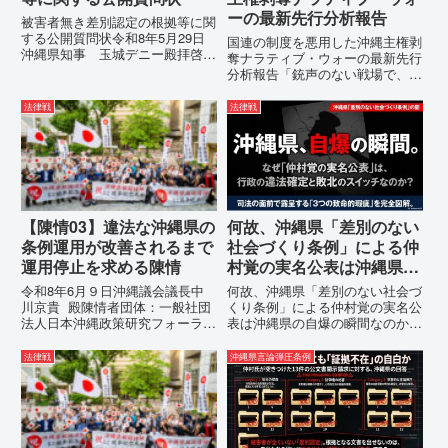
ーの最新先行分析報告
被害者無き差別認定の根拠等に関
する公開質問状令和8年5月29日
国連の制度を悪用した沖縄主権剥
沖縄県知事 玉城デニー殿拝啓貴
奪ナラティブ・ウォーの最新先行
職におかれましては、時下ますま
分析報告「銃声のない戦場で、日
すご清祥のこととお慶び申し上げ
本の国土が『消滅』しようとして
ます。私は、適正な意見陳述（弁
いる。」現代の戦争は、ミサイル
法律戦
法律戦
明）を行うにあたり、沖縄県行政
が飛来する以前に始まっていま
手続条例第28条で定められた...
す。国連という国際的な舞台で、
巧妙な「言説（ナラティブ）」が
張...
【陳情03】違法な沖縄県の
何故、沖縄県「差別のない
条例運用が改善されるまで
社会づくり条例」による仲
運用停止を求める陳情
村覚の実名公表は沖縄県の
自爆の瞬間なのか？その3
令和8年6月９日沖縄議会議長中
何故、沖縄県「差別のない社会づ
つの理由。
川京貴 殿陳情者団体：一般社団
くり条例」による仲村覚の実名公
法人日本沖縄政策研究フォーラム
表は沖縄県の自爆の瞬間なのか？
代表者名：理事長 仲村覚住
その3つの理由。現在、沖縄県が
所：沖縄県那覇市電 話：080-違
強行しようとしている「仲村覚の
法律戦
沖縄県言論弾圧条例
法な沖縄県の条例運用が改善され
実名公表」。行政側はこの行為
るまで運用停止を求める陳情陳情
を、特定の個人を社会的制裁に追
の趣旨沖縄県は、「沖縄県...
い込むための「仕上げ」だと考え
て...