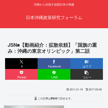
沖縄から目指す祖国日本の再建
日本沖縄政策研究フォーラム
JSN■【動画紹介：拡散依頼】「国旗の重
み：沖縄の東京オリンピック」第二話
X
Facebook
はてブ
Pocket
LINE
コピー
2011.01.19
2017.03.06
この記事は
約6分
で読めます。