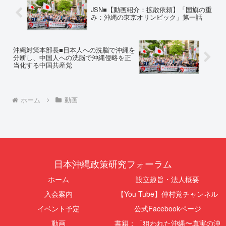
の理由は明確です。県政が統治
問題、米軍基地、伝統文化（...
JSN■【動画紹介：拡散依頼】「国旗の重
の...
み：沖縄の東京オリンピック」第一話
沖縄対策本部長■日本人への洗脳で沖縄を
分断し、中国人への洗脳で沖縄侵略を正
当化する中国共産党
ホーム
動画
日本沖縄政策研究フォーラム
ホーム
設立趣旨・法人概要
入会案内
【You Tube】仲村覚チャンネル
イベント予定
公式Facebookページ
動画
書籍：「狙われた沖縄〜真実の沖