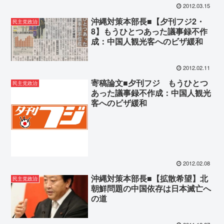
2012.03.15
沖縄対策本部長■【夕刊フジ2・
民主党政治
8】もうひとつあった議事録不作
成：中国人観光客へのビザ緩和
2012.02.11
寄稿論文■夕刊フジ もうひとつ
民主党政治
あった議事録不作成：中国人観光
客へのビザ緩和
2012.02.08
沖縄対策本部長■【拡散希望】北
民主党政治
朝鮮問題の中国依存は日本滅亡へ
の道