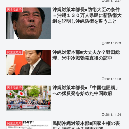
2011.12.27
沖縄対策本部長■防衛大臣の条件
民主党政治
＝沖縄１３０万人県民に新防衛大
綱を説明し沖縄防衛を誓うこと
2011.12.09
沖縄対策本部■大丈夫か？野田総
民主党政治
理、米中冷戦勃発直後の訪中
2011.11.28
沖縄対策本部長■「中国包囲網」
民主党政治
への猛反発を始めた中国政府
2011.11.24
民間沖縄対策本部■国家主権の喪
民主党政治
失を加速させる野田内閣