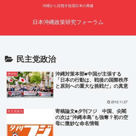
沖縄から目指す祖国日本の再建
日本沖縄政策研究フォーラム
民主党政治
沖縄対策本部■中国が主張する
歴史戦
「日本の行動は、戦後の国際秩序
と原則への重大な挑戦だ」の真意
2012.11.27
寄稿論文■夕刊フジ 中国、尖閣
民主党政治
の次は“沖縄本島”も強奪？初の空
母に微妙な命名情報