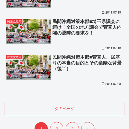
員？
2011.07.19
民間沖縄対策本部■埼玉県議会に
民主党政治
続け！全国の地方議会で菅直人内
閣の退陣の要求を！
2011.07.10
民間沖縄対策本部■菅直人、居座
民主党政治
りの本当の目的とその危険な背景
（後半）
2011.07.08
次のページ
次
1
2
3