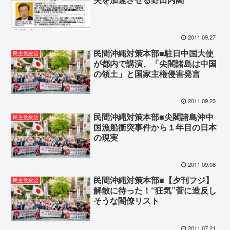
2011.09.27
民間沖縄対策本部■駐日中国大使
民主党政治
が都内で講演、「尖閣諸島は中国
の領土」と国家主権侵害発言
2011.09.23
民間沖縄対策本部■尖閣諸島沖中
民主党政治
国漁船衝突事件から１年目の日本
の現実
2011.09.08
民間沖縄対策本部■【夕刊フジ】
民主党政治
解散に待った！“狂気”菅に造反し
そうな閣僚リスト
2011.07.21