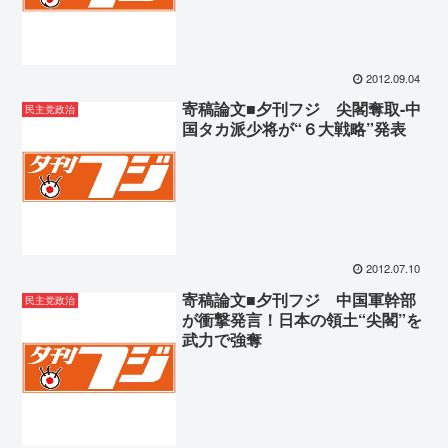
2012.09.04
寄稿論文■夕刊フジ 尖閣奪取-中
民主党政治
国タカ派少将が“６大戦略”発表
2012.07.10
寄稿論文■夕刊フジ 中国軍幹部
民主党政治
が衝撃発言！日本の領土“尖閣”を
武力で強奪