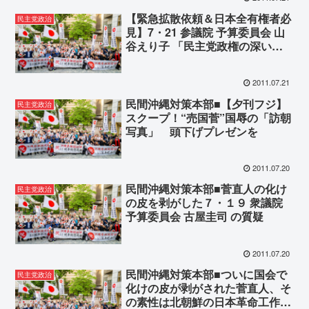
【緊急拡散依頼＆日本全有権者必
民主党政治
見】7・21 参議院 予算委員会 山
谷えり子 「民主党政権の深い
闇」
2011.07.21
民間沖縄対策本部■【夕刊フジ】
民主党政治
スクープ！“売国菅”国辱の「訪朝
写真」 頭下げプレゼンを
2011.07.20
民間沖縄対策本部■菅直人の化け
民主党政治
の皮を剥がした７・１９ 衆議院
予算委員会 古屋圭司 の質疑
2011.07.20
民間沖縄対策本部■ついに国会で
民主党政治
化けの皮が剥がされた菅直人、そ
の素性は北朝鮮の日本革命工作