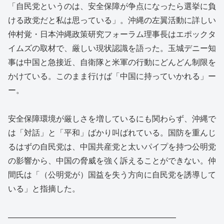
「自民党というのは、安全保障が争点になったら選挙に負
ける政党だと私は思っている」。沖縄の左翼活動に詳しい
仲村覚・日本沖縄政策研究フォーラム理事長はエポックタ
イムズの取材で、厳しい現状認識を語った。玉城デニー知
事は中国と急接近、自衛隊と米軍の行動にどんどん制限を
かけている。このまま行けば「中国に持っていかれる」ー
ー。
安全保障環境が厳しさを増しているにも関わらず、沖縄で
は「対話」と「平和」ばかり叫ばれている。国防を重んじ
るはずの自民党は、中国共産党と太いパイプを持つ公明党
の影響から、中国の脅威を強く訴えることができない。仲
間氏は「（公明党が）国益を失う方向に自民党を誘導して
いる」と指摘した。
—————————————————————