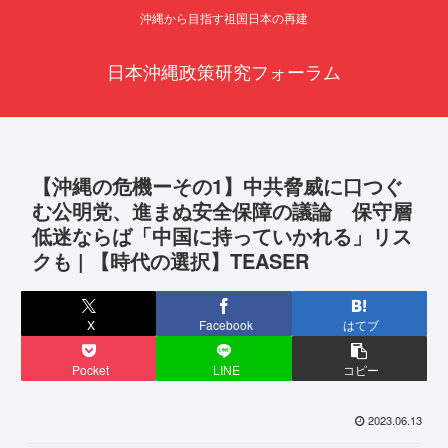
沖縄から目指す祖国日本の再建
日本沖縄政策研究フォーラム
【沖縄の危機ーその1】中共脅威に口つぐ
む公明党、進まぬ安全保障の議論 保守層
低迷ならば「中国に持っていかれる」リス
クも | 【時代の選択】TEASER
X
Facebook
はてブ
Pocket
LINE
コピー
2023.06.13