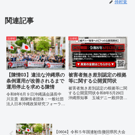
仲村覚
関連記事
法律戦
法律戦
【陳情03】違法な沖縄県の
被害者無き差別認定の根拠
条例運用が改善されるまで
等に関する公開質問状
運用停止を求める陳情
被害者無き差別認定の根拠等に関
する公開質問状令和8年5月29日
令和8年6月９日沖縄議会議長中
沖縄県知事 玉城デニー殿拝啓貴
川京貴 殿陳情者団体：一般社団
職におかれましては、時下ますま
法人日本沖縄政策研究フォーラム
すご清祥のこととお慶び申し上げ
代表者名：理事長 仲村覚住
ます。私は、適正な意見陳述（弁
所：沖縄県那覇市電 話：080-違
明）を行うにあたり、沖縄県行政
法な沖縄県の条例運用が改善され
手続条例第28条で定められた...
るまで運用停止を求める陳情陳情
の趣旨沖縄県は、「沖縄県...
【0604】令和５年国連勧告撤回県民大会