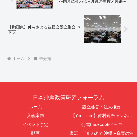
〜国連に奪われる沖縄の主権と未来〜
【動画集】仲村さとる後援会設立集会 in
東京
ホーム
未分類
日本沖縄政策研究フォーラム
ホーム
設立趣旨・法人概要
入会案内
【You Tube】仲村覚チャンネル
イベント予定
公式Facebookページ
動画
書籍：「狙われた沖縄〜真実の沖