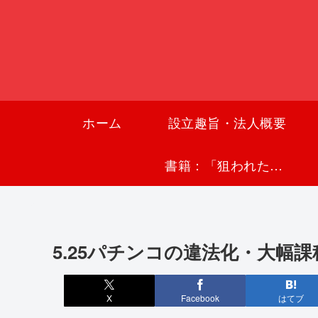
ホーム
設立趣旨・法人概要
書籍：「狙われた沖縄〜真実の沖縄史が日本を救う〜」
5.25パチンコの違法化・大幅
X
Facebook
はてブ