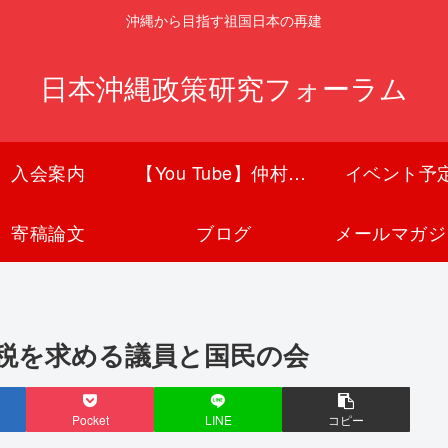
沖縄から目指す祖国日本の再建
日本沖縄政策研究フォーラム
入会案内
【You Tube】仲村覚チャンネル
イベント予
寄稿論文
ブログ
メールマガジ
課税を求める議員と国民の会
Pocket
LINE
コピー