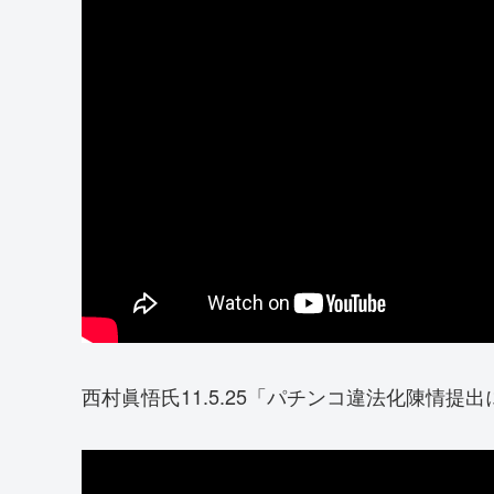
西村眞悟氏11.5.25「パチンコ違法化陳情提