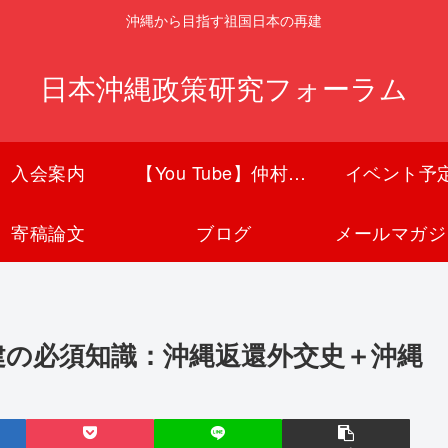
沖縄から目指す祖国日本の再建
日本沖縄政策研究フォーラム
入会案内
【You Tube】仲村覚チャンネル
イベント予
寄稿論文
ブログ
メールマガジ
建の必須知識：沖縄返還外交史＋沖縄