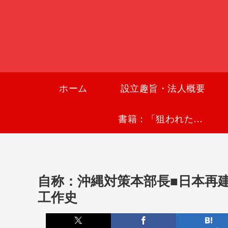
ホーム
設立趣旨・法人概要
書籍：「狙われた沖縄〜真実の沖縄史が日本を救う〜」
自称：沖縄対策本部長■日本再
工作史