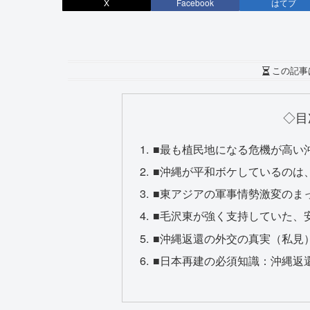
X
Facebook
はてブ
この記事
◇目
■最も植民地になる危機が高い
■沖縄が平和ボケしているのは
■東アジアの軍事情勢激変のま
■毛沢東が強く支持していた、
■沖縄返還の外交の真実（私見
■日本再建の必須知識：沖縄返