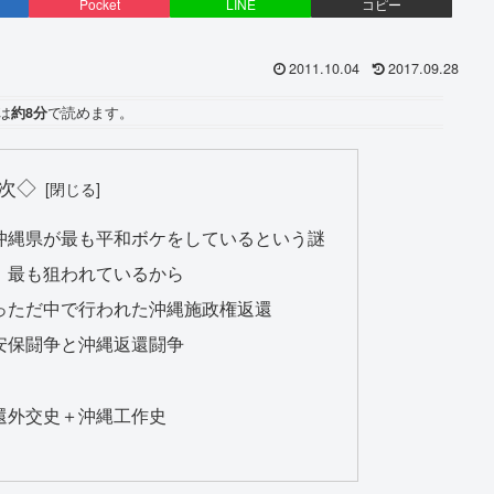
Pocket
LINE
コピー
2011.10.04
2017.09.28
は
約8分
で読めます。
次◇
沖縄県が最も平和ボケをしているという謎
、最も狙われているから
っただ中で行われた沖縄施政権返還
安保闘争と沖縄返還闘争
）
還外交史＋沖縄工作史