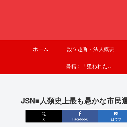
ホーム
設立趣旨・法人概要
書籍：「狙われた沖縄〜真実の沖縄史が日本を救う〜」
JSN■人類史上最も愚かな市民
X
Facebook
はてブ