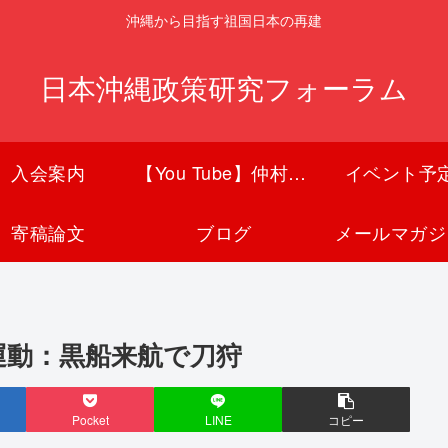
沖縄から目指す祖国日本の再建
日本沖縄政策研究フォーラム
入会案内
【You Tube】仲村覚チャンネル
イベント予
寄稿論文
ブログ
メールマガジ
運動：黒船来航で刀狩
Pocket
LINE
コピー