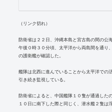
（リンク切れ）
防衛省は２２日、沖縄本島と宮古島の間の公
午後０時３０分頃、太平洋から両島間を通り
の護衛艦が確認した。
艦隊は北西に進んでいることから太平洋での
引き続き監視している。
防衛省によると、中国艦隊１０隻が通過した
１０日に南下した際と同じく、潜水艦２隻は