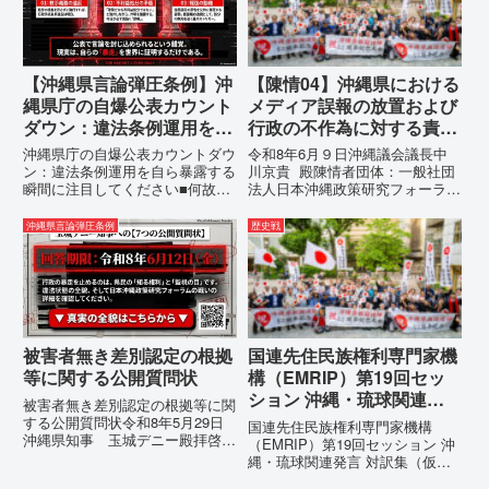
の趣旨沖縄県は、「沖縄県...
い込むための「仕上げ」だと考え
て...
【沖縄県言論弾圧条例】沖
【陳情04】沖縄県における
縄県庁の自爆公表カウント
メディア誤報の放置および
ダウン：違法条例運用を自
行政の不作為に対する責任
ら暴露する瞬間に注目して
追及と再発防止策を求める
沖縄県庁の自爆公表カウントダウ
令和8年6月９日沖縄議会議長中
ください
陳情
ン：違法条例運用を自ら暴露する
川京貴 殿陳情者団体：一般社団
瞬間に注目してください■何故、
法人日本沖縄政策研究フォーラム
沖縄県が仲村覚に差別主義者レッ
代表者名：理事長 仲村覚住
テルを貼りたい本当の理由「なぜ
所：沖縄県那覇市電 話：080-
沖縄県言論弾圧条例
歴史戦
沖縄県庁は、法を無視してまで私
【陳情03】沖縄県におけるメデ
を封じ込めようとするのか。」そ
ィア誤報の放置および行政の不作
の理由は明確です。県政が統治
為に対する責任追及と再発防...
の...
被害者無き差別認定の根拠
国連先住民族権利専門家機
等に関する公開質問状
構（EMRIP）第19回セッ
ション 沖縄・琉球関連発
被害者無き差別認定の根拠等に関
言 対訳集（仮訳）
する公開質問状令和8年5月29日
国連先住民族権利専門家機構
沖縄県知事 玉城デニー殿拝啓貴
（EMRIP）第19回セッション 沖
職におかれましては、時下ますま
縄・琉球関連発言 対訳集（仮
すご清祥のこととお慶び申し上げ
訳）国連先住民族権利専門家機構