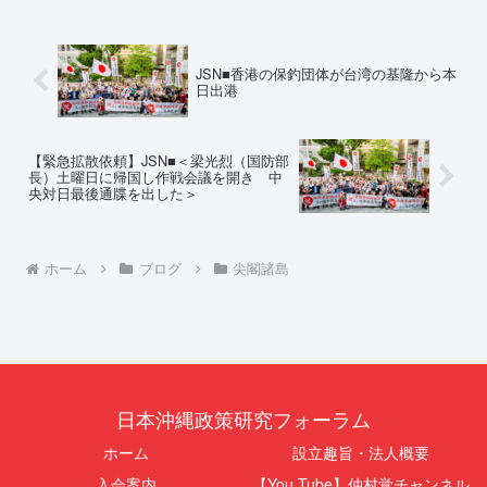
ます。私は、適正な意見陳述（弁
（EMRIP）の各会合において行
明）を行うにあたり、沖縄県行政
われた、沖縄・琉球の先住民族指
手続条例第28条で定められた...
定、PFAS（有機フッ素化合物）
問題、米軍基地、伝統文化（...
JSN■香港の保釣団体が台湾の基隆から本
日出港
【緊急拡散依頼】JSN■＜梁光烈（国防部
長）土曜日に帰国し作戦会議を開き 中
央対日最後通牒を出した＞
ホーム
ブログ
尖閣諸島
日本沖縄政策研究フォーラム
ホーム
設立趣旨・法人概要
入会案内
【You Tube】仲村覚チャンネル