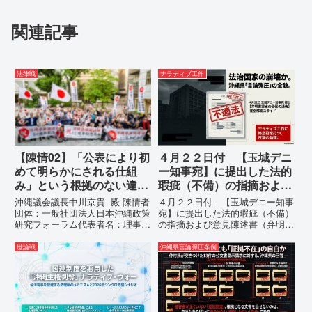
関連記事
法律戦
ナラティブ工作
【陳情02】「公表により初
４月２２日付 【玉城デニ
めて明らかにされる仕組
ー知事宛】に提出した法的
み」という根拠のない違法
瑕疵（不備）の指摘および
運用の指摘と条例運用の停
意見陳述書（弁明書）提出
沖縄議会議長中川京貴 殿 陳情者
４月２２日付 【玉城デニー知事
止を求める陳情書
の留保の通告
団体：一般社団法人日本沖縄政策
宛】に提出した法的瑕疵（不備）
研究フォーラム代表者名：理事
の指摘および意見陳述書（弁明
長 仲村覚住 所：沖縄県那覇
書）提出の留保の通告４月２２日
市電 話：080- 「公表により初
に、玉城デニー宛に以下の違法状
世論戦
沖縄県言論弾圧条例
めて明らかにされる仕組み」とい
態の指摘と意見陳述（弁明）留保
う根拠のない違法運用の指摘と条
の通告を行いました。沖縄県は、
例運用の停止を求める陳情...
この時は、違法を認めて軌道修正
す...