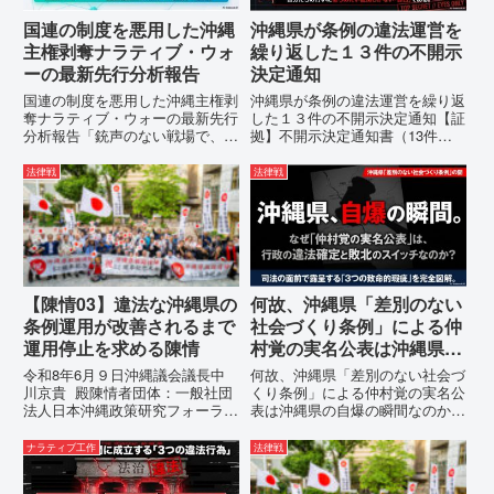
国連の制度を悪用した沖縄
沖縄県が条例の違法運営を
主権剥奪ナラティブ・ウォ
繰り返した１３件の不開示
ーの最新先行分析報告
決定通知
国連の制度を悪用した沖縄主権剥
沖縄県が条例の違法運営を繰り返
奪ナラティブ・ウォーの最新先行
した１３件の不開示決定通知【証
分析報告「銃声のない戦場で、日
拠】不開示決定通知書（13件）
本の国土が『消滅』しようとして
の分析：行政側の違法性の自白私
いる。」現代の戦争は、ミサイル
が請求した「差別認定の根拠」に
法律戦
法律戦
が飛来する以前に始まっていま
対し、県は全て非開示・存否応答
す。国連という国際的な舞台で、
拒否を突きつけました。これは、
巧妙な「言説（ナラティブ）」が
彼らが行政手続きの正当性を失
張...
っ...
【陳情03】違法な沖縄県の
何故、沖縄県「差別のない
条例運用が改善されるまで
社会づくり条例」による仲
運用停止を求める陳情
村覚の実名公表は沖縄県の
自爆の瞬間なのか？その3
令和8年6月９日沖縄議会議長中
何故、沖縄県「差別のない社会づ
つの理由。
川京貴 殿陳情者団体：一般社団
くり条例」による仲村覚の実名公
法人日本沖縄政策研究フォーラム
表は沖縄県の自爆の瞬間なのか？
代表者名：理事長 仲村覚住
その3つの理由。現在、沖縄県が
所：沖縄県那覇市電 話：080-違
強行しようとしている「仲村覚の
ナラティブ工作
法律戦
法な沖縄県の条例運用が改善され
実名公表」。行政側はこの行為
るまで運用停止を求める陳情陳情
を、特定の個人を社会的制裁に追