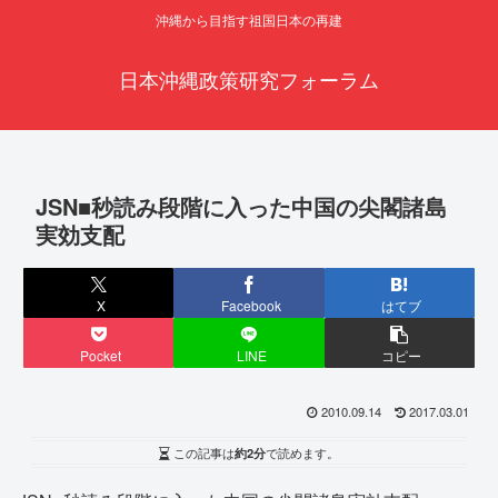
沖縄から目指す祖国日本の再建
日本沖縄政策研究フォーラム
JSN■秒読み段階に入った中国の尖閣諸島
実効支配
X
Facebook
はてブ
Pocket
LINE
コピー
2010.09.14
2017.03.01
この記事は
約2分
で読めます。