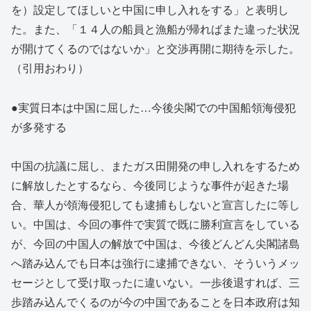
を）設定してほしいと中国に申し入れをする」と表明し
た。また、「１４人の船員と漁船が帰ればまた違った状況
が開けてくるのではないか」と交渉再開に期待を示した。
（引用おわり）
●実質日本は中国に屈した…今後尖閣での中国船領海侵犯
が多発する
中国の抗議に屈し、またガス田開発の申し入れをするため
に解放したとするなら、今後同じような事件が起きた場
合、華人が領海侵犯しても逮捕もしないと宣言したに等し
い。中国は、今回の事件で実質で既に勝利宣言をしている
が、今回の中国人の解放で中国は、今後どんどん尖閣諸島
へ踏み込んでも日本は強行に逮捕できない、そういうメッ
セージとして受け取ったに違いない。一歩後退すれば、三
歩踏み込んでくるのが今の中国であることを日本政府は知