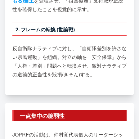
もる)当主
を登壇させ、「祖国復帰」支持派が正統
性を確保したことを視覚的に示す。
2. フレームの転換 (世論戦)
反自衛隊ナラティブに対し、「自衛隊差別を許さな
い県民運動」を組織。対立の軸を「安全保障」から
「人権・差別」問題へと転換させ、敵対ナラティブ
の道徳的正当性を毀損(きそん)する。
一点集中の脆弱性
JOPRFの活動は、仲村覚代表個人のリーダーシッ