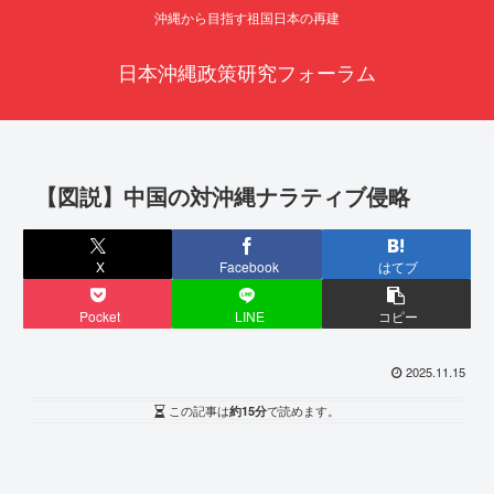
沖縄から目指す祖国日本の再建
日本沖縄政策研究フォーラム
【図説】中国の対沖縄ナラティブ侵略
X
Facebook
はてブ
Pocket
LINE
コピー
2025.11.15
この記事は
約15分
で読めます。