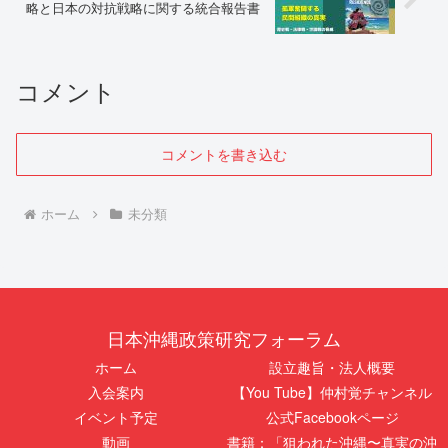
略と日本の対抗戦略に関する統合報告書
コメント
コメントを書き込む
ホーム
未分類
日本沖縄政策研究フォーラム
ホーム
設立趣旨・法人概要
入会案内
【You Tube】仲村覚チャンネル
イベント予定
公式Facebookページ
動画
書籍：「狙われた沖縄〜真実の沖