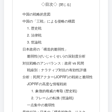
◇目次◇
中国の戦略的意図
中国の「三戦」による侵略の構図
1. 歴史戦
2. 法律戦
3. 世論戦
日本政府の「構造的脆弱性」
脆弱性(ぜいじゃくせい)の深刻度分析
対抗戦略のアンバランス：政府 vs 民間
戦線別：ナラティブ対抗の有効性評価
分析：民間アクター(JOPRF)の戦術と脆弱性
JOPRFの高度な情報戦術
1. 象徴的権威の奪取 (歴史戦)
2. フレームの転換 (世論戦)
一点集中の脆弱性
最終結論：日本の「構造的敗北」リスク