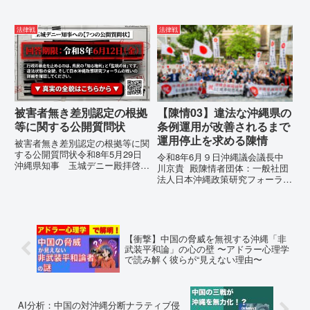
法律戦
法律戦
被害者無き差別認定の根拠
【陳情03】違法な沖縄県の
等に関する公開質問状
条例運用が改善されるまで
運用停止を求める陳情
被害者無き差別認定の根拠等に関
する公開質問状令和8年5月29日
令和8年6月９日沖縄議会議長中
沖縄県知事 玉城デニー殿拝啓貴
川京貴 殿陳情者団体：一般社団
職におかれましては、時下ますま
法人日本沖縄政策研究フォーラム
すご清祥のこととお慶び申し上げ
代表者名：理事長 仲村覚住
ます。私は、適正な意見陳述（弁
所：沖縄県那覇市電 話：080-違
明）を行うにあたり、沖縄県行政
法な沖縄県の条例運用が改善され
手続条例第28条で定められた...
るまで運用停止を求める陳情陳情
の趣旨沖縄県は、「沖縄県...
【衝撃】中国の脅威を無視する沖縄「非
武装平和論」の心の壁 〜アドラー心理学
で読み解く彼らが“見えない理由〜
AI分析：中国の対沖縄分断ナラティブ侵