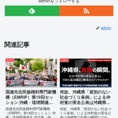
adminをフォローする
admin
関連記事
歴史戦
法律戦
国連先住民族権利専門家機
何故、沖縄県「差別のない
構（EMRIP）第19回セッ
社会づくり条例」による仲
ション 沖縄・琉球関連発
村覚の実名公表は沖縄県の
言 対訳集（仮訳）
自爆の瞬間なのか？その3
国連先住民族権利専門家機構
何故、沖縄県「差別のない社会づ
つの理由。
（EMRIP）第19回セッション 沖
くり条例」による仲村覚の実名公
縄・琉球関連発言 対訳集（仮
表は沖縄県の自爆の瞬間なのか？