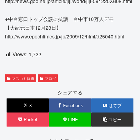
http://news.goo.ne.jp/article/jiji/world/jiji-091220X608.html
●中台窓口トップ会談に抗議 台中市10万人デモ
【大紀元日本12月23日】
http://www.epochtimes.jp/jp/2009/12/html/d25040.html
Views:
1,722
マスコミ報道
ブログ
シェアする
X
Facebook
はてブ
Pocket
LINE
コピー