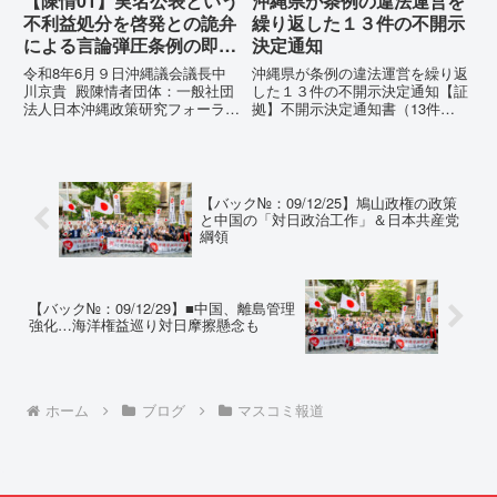
【陳情01】実名公表という
沖縄県が条例の違法運営を
不利益処分を啓発との詭弁
繰り返した１３件の不開示
による言論弾圧条例の即時
決定通知
運用停止を求める陳情
令和8年6月９日沖縄議会議長中
沖縄県が条例の違法運営を繰り返
川京貴 殿陳情者団体：一般社団
した１３件の不開示決定通知【証
法人日本沖縄政策研究フォーラム
拠】不開示決定通知書（13件）
代表者名：理事長 仲村覚住
の分析：行政側の違法性の自白私
所：沖縄県那覇市電 話：
が請求した「差別認定の根拠」に
080- 実名公表という不利益処分
対し、県は全て非開示・存否応答
を啓発との詭弁による言論弾圧条
拒否を突きつけました。これは、
例の即時運用停止を求める陳情
彼らが行政手続きの正当性を失
【バック№：09/12/25】鳩山政権の政策
1...
っ...
と中国の「対日政治工作」＆日本共産党
綱領
【バック№：09/12/29】■中国、離島管理
強化…海洋権益巡り対日摩擦懸念も
ホーム
ブログ
マスコミ報道