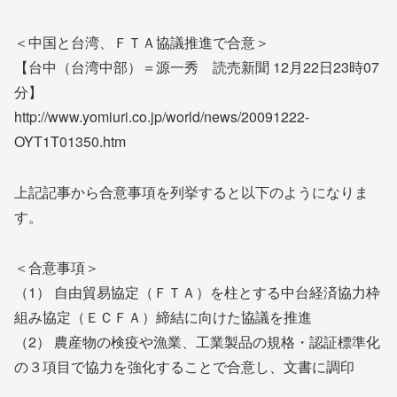
＜中国と台湾、ＦＴＡ協議推進で合意＞
【台中（台湾中部）＝源一秀 読売新聞 12月22日23時07
分】
http://www.yomiuri.co.jp/world/news/20091222-
OYT1T01350.htm
上記記事から合意事項を列挙すると以下のようになりま
す。
＜合意事項＞
（1） 自由貿易協定（ＦＴＡ）を柱とする中台経済協力枠
組み協定（ＥＣＦＡ）締結に向けた協議を推進
（2） 農産物の検疫や漁業、工業製品の規格・認証標準化
の３項目で協力を強化することで合意し、文書に調印