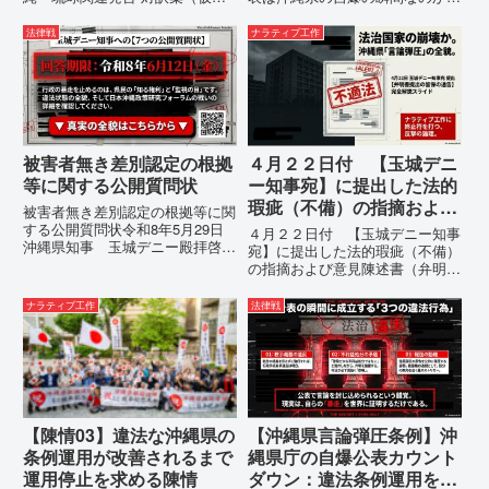
訳）国連先住民族権利専門家機構
その3つの理由。現在、沖縄県が
（EMRIP）の各会合において行
強行しようとしている「仲村覚の
法律戦
ナラティブ工作
われた、沖縄・琉球の先住民族指
実名公表」。行政側はこの行為
定、PFAS（有機フッ素化合物）
を、特定の個人を社会的制裁に追
問題、米軍基地、伝統文化（...
い込むための「仕上げ」だと考え
て...
被害者無き差別認定の根拠
４月２２日付 【玉城デニ
等に関する公開質問状
ー知事宛】に提出した法的
瑕疵（不備）の指摘および
被害者無き差別認定の根拠等に関
意見陳述書（弁明書）提出
する公開質問状令和8年5月29日
４月２２日付 【玉城デニー知事
沖縄県知事 玉城デニー殿拝啓貴
の留保の通告
宛】に提出した法的瑕疵（不備）
職におかれましては、時下ますま
の指摘および意見陳述書（弁明
すご清祥のこととお慶び申し上げ
書）提出の留保の通告４月２２日
ます。私は、適正な意見陳述（弁
に、玉城デニー宛に以下の違法状
ナラティブ工作
法律戦
明）を行うにあたり、沖縄県行政
態の指摘と意見陳述（弁明）留保
手続条例第28条で定められた...
の通告を行いました。沖縄県は、
この時は、違法を認めて軌道修正
す...
【陳情03】違法な沖縄県の
【沖縄県言論弾圧条例】沖
条例運用が改善されるまで
縄県庁の自爆公表カウント
運用停止を求める陳情
ダウン：違法条例運用を自