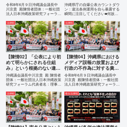
ら暴露する瞬間に注目して
令和8年6月９日沖縄議会議長中
沖縄県庁の自爆公表カウントダウ
ください
川京貴 殿陳情者団体：一般社団
ン：違法条例運用を自ら暴露する
法人日本沖縄政策研究フォーラム
瞬間に注目してください■何故、
代表者名：理事長 仲村覚住
沖縄県が仲村覚に差別主義者レッ
所：沖縄県那覇市電 話：080-違
テルを貼りたい本当の理由「なぜ
法律戦
法律戦
法な沖縄県の条例運用が改善され
沖縄県庁は、法を無視してまで私
るまで運用停止を求める陳情陳情
を封じ込めようとするのか。」そ
の趣旨沖縄県は、「沖縄県...
の理由は明確です。県政が統治
の...
【陳情02】「公表により初
【陳情04】沖縄県における
めて明らかにされる仕組
メディア誤報の放置および
み」という根拠のない違法
行政の不作為に対する責任
運用の指摘と条例運用の停
追及と再発防止策を求める
沖縄議会議長中川京貴 殿 陳情者
令和8年6月９日沖縄議会議長中
止を求める陳情書
陳情
団体：一般社団法人日本沖縄政策
川京貴 殿陳情者団体：一般社団
研究フォーラム代表者名：理事
法人日本沖縄政策研究フォーラム
長 仲村覚住 所：沖縄県那覇
代表者名：理事長 仲村覚住
市電 話：080- 「公表により初
所：沖縄県那覇市電 話：080-
法律戦
複合法律戦
めて明らかにされる仕組み」とい
【陳情03】沖縄県におけるメデ
う根拠のない違法運用の指摘と条
ィア誤報の放置および行政の不作
例運用の停止を求める陳情...
為に対する責任追及と再発防...