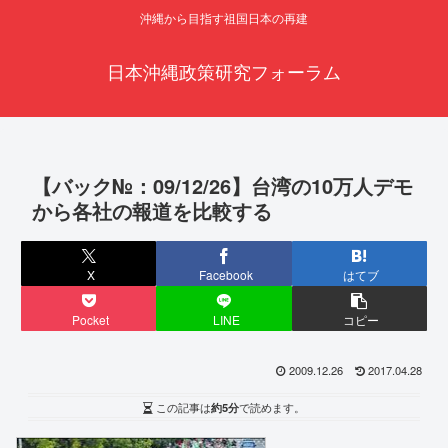
沖縄から目指す祖国日本の再建
日本沖縄政策研究フォーラム
【バック№：09/12/26】台湾の10万人デモ
から各社の報道を比較する
X
Facebook
はてブ
Pocket
LINE
コピー
2009.12.26
2017.04.28
この記事は
約5分
で読めます。