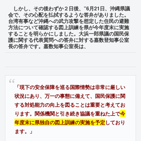
しかし、その後わずか２日後、”6月21日、沖縄県議
会で、その心配を払拭するような答弁がありました。
台湾有事など沖縄への武力攻撃を想定した住民の避難
方法について確認する図上訓練を県が今年度末に実施
することを明らかにしました。大浜一郎県議の国民保
護に関する代表質問への答弁に対する嘉数登知事公室
長の答弁です。嘉数知事公室長は、
「現下の安全保障を巡る国際情勢は非常に厳しい
状況にあり、万一の事態に備えて、国民保護に関
する対処能力の向上を図ることは重要と考えてお
ります。関係機関と引き続き協議を重ねた上で
今
年度末に県独自の図上訓練の実施を予定
しており
ます。」