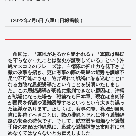
（2022年7月5日 八重山日報掲載 ）
前回は、「基地があるから狙われる」「軍隊は県民
を守らなかったことは歴史が証明している」という沖
縄マスコミのフレーズは、自衛隊の抑止力を低下させ
敵の攻撃を招き、更に有事の際の島民の避難を訓練不
足で不可能にさせ、逃げ遅れて戦禍に巻き込むことに
なる危険な思想誘導だということを説明いたしまし
た。この思想誘導が明確に批判できない原因は、沖縄
が戦場になった場合、戦前なら日本軍、現在は自衛隊
が国民を保護や避難誘導するというという大きな誤っ
た認識があります。正しくは、有事の際、私達が自衛
隊に期待すべきことは、敵の排除とそれに伴う避難経
路の安全の確保です。そして、航空機や船舶など避難
手段の確保は沖縄県に、迅速な避難誘導は市町村に求
めなくてはならないとお伝えしました。