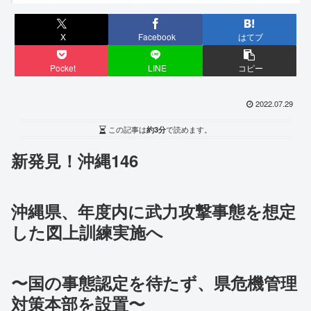
X
Facebook
はてブ
Pocket
LINE
コピー
2022.07.29
この記事は
約3分
で読めます。
新発見！沖縄146
沖縄県、年度内に武力攻撃事態を想定
した図上訓練実施へ
〜国の事態認定を待たず、県危機管理
対策本部を設置〜