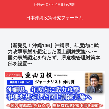
沖縄から目指す祖国日本の再建
日本沖縄政策研究フォーラム
【新発見！沖縄146】沖縄県、年度内に武
力攻撃事態を想定した図上訓練実施へ 〜
国の事態認定を待たず、県危機管理対策本
部を設置〜
メディア掲載