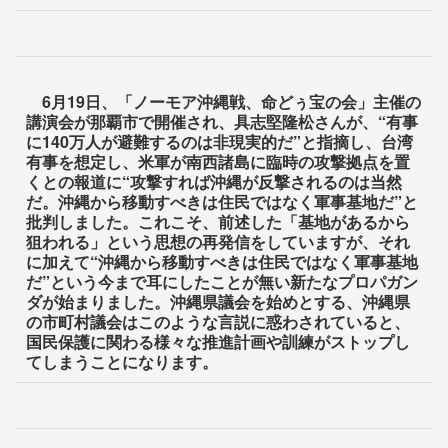
6月19日、「ノーモア沖縄戦、命どぅ宝の会」主催の
講演会が那覇市で開催され、具志堅隆松さんが、“有事
に140万人が避難するのは非現実的だ”と指摘し、台湾
有事を想定し、米軍が南西諸島に臨時の攻撃拠点を置
くとの報道に“攻撃すれば沖縄が反撃されるのは当然
だ。沖縄から移動すべきは住民ではなく軍事基地だ”と
批判しました。これこそ、前述した「基地があるから
狙われる」という思想の再発信をしていますが、それ
に加えて“沖縄から移動すべきは住民ではなく軍事基地
だ”という今まで耳にしたことが無い新たなプロパガン
ダが始まりました。沖縄県議会を始めとする、沖縄県
の市町村議会はこのような言説に惑わされていると、
国民保護に関わる様々な推進計画や訓練がストップし
てしまうことになります。