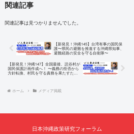
関連記事
関連記事は見つかりませんでした。
【新発見！沖縄145】台湾有事の国民保
護〜県民の避難を推進する沖縄県知事、
避難経路の安全を守る自衛隊〜
【新発見！沖縄147】全国最後、読谷村が
国民保護計画作成へ！ 〜義務の拒否から
方針転換、村民を守る責務を果たすため
には必要〜
ホーム
メディア掲載
日本沖縄政策研究フォーラム