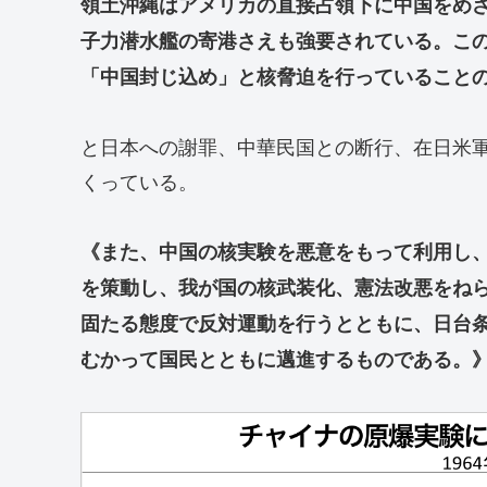
領土沖縄はアメリカの直接占領下に中国をめ
子力潜水艦の寄港さえも強要されている。こ
「中国封じ込め」と核脅迫を行っていること
と日本への謝罪、中華民国との断行、在日米
くっている。
《また、中国の核実験を悪意をもって利用し
を策動し、我が国の核武装化、憲法改悪をね
固たる態度で反対運動を行うとともに、日台
むかって国民とともに邁進するものである。