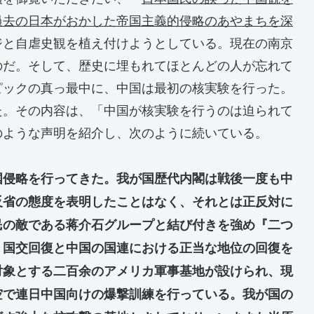
過去の日本がおかした帝国主義的侵略のあやまちを深
ジと自虐史観を植え付けようとしている。現在の南京
のだ。そして、歴史に埋もれてほとんどの人が忘れて
ピックの真っ最中に、中国は最初の核実験を行った。
た。その内容は、「中国が核実験を行うのは迫られて
のような声明を紹介し、次のように続いている。
国侵略を行ってきた。我が国歴代内閣は戦後一度も中
反省の態度を表明したことはなく、それとは正反対に
民の敵である蒋介石グループと結び付きを強め『二つ
、国交回復と中国の国連における正当な地位の回復を
対象とする二百余のアメリカ軍事基地が設けられ、現
上空で連日中国向けの爆撃訓練を行っている。我が国の