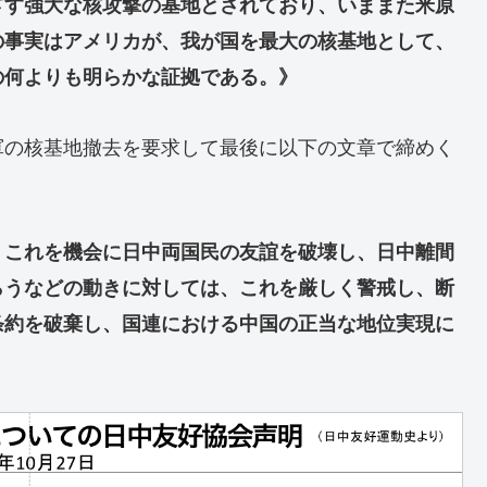
ざす強大な核攻撃の基地とされており、いままた米原
の事実はアメリカが、我が国を最大の核基地として、
の何よりも明らかな証拠である。》
軍の核基地撤去を要求して最後に以下の文章で締めく
、これを機会に日中両国民の友誼を破壊し、日中離間
らうなどの動きに対しては、これを厳しく警戒し、断
条約を破棄し、国連における中国の正当な地位実現に
》