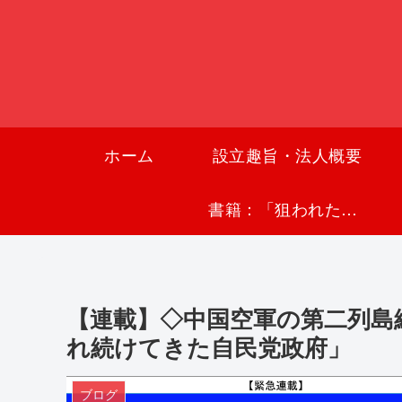
ホーム
設立趣旨・法人概要
書籍：「狙われた沖縄〜真実の沖縄史が日本を救う〜」
【連載】◇中国空軍の第二列島
れ続けてきた自民党政府」
ブログ