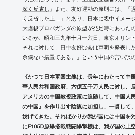
深く反省し
」また、友好運動の原則には、「
く反省した上、
」とあり、日本に親中イメー
大虐殺プロパガンダの原型が発足時にあった
いるが、昭和三九年十月一六日、東京オリン
それに対して、日中友好協会は声明を発表し
余儀ない措置である。」という中国の言い訳
《かつて日本軍国主義は、長年にわたって中
華人民共和国政府、六億五千万人民に対し、
アメリカの中国敵視政策に追随して、中国人
の中国』を作り出す陰謀に加担し、一貫して
妨げてきた。そればかりか我が国には中国を
にF105D原爆搭載戦闘爆撃機は、我が国の