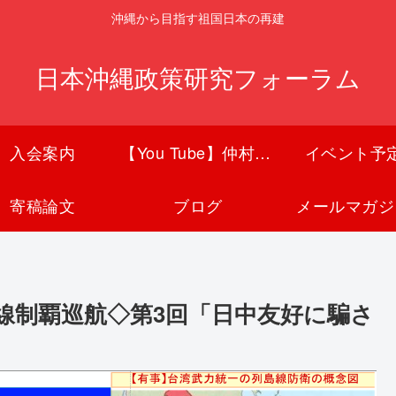
沖縄から目指す祖国日本の再建
日本沖縄政策研究フォーラム
入会案内
【You Tube】仲村覚チャンネル
イベント予
寄稿論文
ブログ
メールマガジ
線制覇巡航◇第3回「日中友好に騙さ