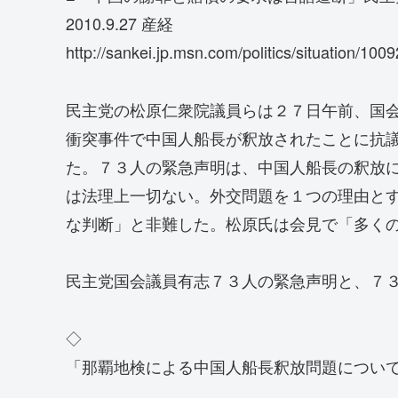
2010.9.27 産経
http://sankei.jp.msn.com/politics/situation/1
民主党の松原仁衆院議員らは２７日午前、国
衝突事件で中国人船長が釈放されたことに抗
た。７３人の緊急声明は、中国人船長の釈放
は法理上一切ない。外交問題を１つの理由と
な判断」と非難した。松原氏は会見で「多く
民主党国会議員有志７３人の緊急声明と、７
◇
「那覇地検による中国人船長釈放問題につい