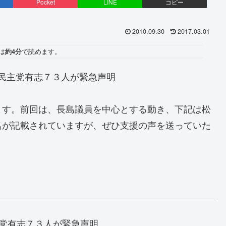
Pocket
LINE
コピー
2010.09.30
2017.03.01
は
約4分
で読めます。
」民主党有志７３人が緊急声明
ます。前回は、長島議員を中心とする動き、下記は松
名が記載されていますが、ぜひ支援の声を送っていた
党有志７３人が緊急声明