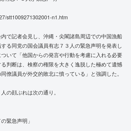
00927/stt1009271302001-n1.htm
会内で記者会見し、沖縄・尖閣諸島周辺での中国漁船
議する同党の国会議員有志７３人の緊急声明を発表し
について「他国からの発言や行動を考慮に入れる必要
する判断は、検察の権限を大きく逸脱した極めて遺憾
の同僚議員が外交的敗北に憤っている」と強調した。
３人の顔ぶれは次の通り。
ての緊急声明」