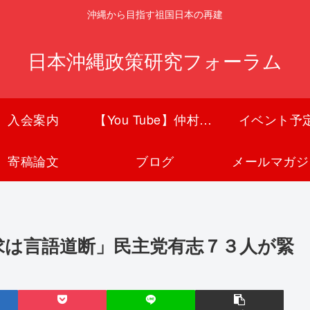
沖縄から目指す祖国日本の再建
日本沖縄政策研究フォーラム
入会案内
【You Tube】仲村覚チャンネル
イベント予
寄稿論文
ブログ
メールマガジ
要求は言語道断」民主党有志７３人が緊