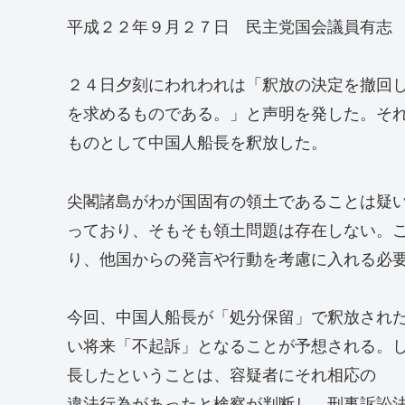
平成２２年９月２７日 民主党国会議員有志
２４日夕刻にわれわれは「釈放の決定を撤回
を求めるものである。」と声明を発した。そ
ものとして中国人船長を釈放した。
尖閣諸島がわが国固有の領土であることは疑
っており、そもそも領土問題は存在しない。
り、他国からの発言や行動を考慮に入れる必
今回、中国人船長が「処分保留」で釈放され
い将来「不起訴」となることが予想される。
長したということは、容疑者にそれ相応の
違法行為があったと検察が判断し、刑事訴訟