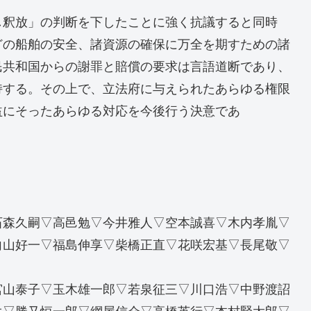
し釈放」の判断を下したことに強く抗議すると同時
どの船舶の安全、諸資源の確保に万全を期すための諸
民共和国からの謝罪と賠償の要求は言語道断であり、
持する。その上で、立法府に与えられたあらゆる権限
益にそったあらゆる対応を今後行う決意であ
石森久嗣▽高邑勉▽今井雅人▽空本誠喜▽木内孝胤▽
向山好一▽福島伸享▽柴橋正直▽花咲宏基▽長尾敬▽
宮山泰子▽玉木雄一郎▽若泉征三▽川口浩▽中野渡詔
生▽勝又恒一郎▽網屋信介▽高橋英行▽本村賢太郎▽