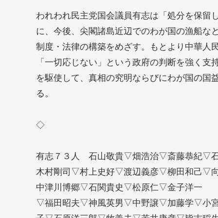
われわれ民主党国会議員有志は「処分を保留
に、今後、尖閣諸島近辺でのわが国の漁船な
制度・法律の構築をめざす。もとより中華人
「一切応じない」という政府の判断を強く支
を駆使して、真相の究明ならびにわが国の国
る。
◇
有志７３人 石山敬貴▽畑浩治▽斎藤恭紀▽
木村剛司▽村上史好▽渡辺義彦▽柳田和己▽
中津川博郷▽石関貴史▽松原仁▽金子洋一
▽福田昭夫▽神風英男▽中野譲▽加藤学▽小
子▽石原洋三郎▽牧義夫▽若井康彦▽皆吉稲