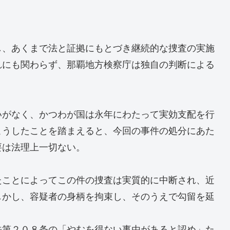
し、あくまで法と証拠にもとづき継続的な捜査の実施
れにも関わらず、那覇地方検察庁は独自の判断による
いがなく、かつわが国は永年にわたって実効支配を行
こうしたことを踏まえると、今回の事件の処分にあた
要は法理上一切ない。
たことによってこの件の捜査は実質的に中断され、近
しかし、容疑者の身柄を拘束し、そのうえで勾留を延
法第２０８条の「やむを得ない事由があると認め」た