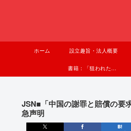
ホーム
設立趣旨・法人概要
書籍：「狙われた沖縄〜真実の沖縄史が日本を救う〜」
JSN■「中国の謝罪と賠償の
急声明