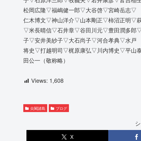
松岡広隆▽福嶋健一郎▽大谷啓▽宮崎岳志▽
仁木博文▽神山洋介▽山本剛正▽柿沼正明▽
▽米長晴信▽石井章▽谷田川元▽豊田潤多郎
子▽安井美紗子▽大石尚子▽河合孝典▽水戸
将史▽打越明司▽梶原康弘▽川内博史▽平山
田公一（敬称略）
Views:
1,608
尖閣諸島
ブログ
シ
X