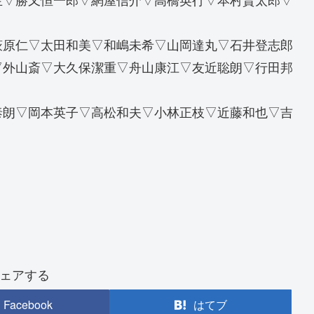
萩原仁▽太田和美▽和嶋未希▽山岡達丸▽石井登志郎
▽外山斎▽大久保潔重▽舟山康江▽友近聡朗▽行田邦
泰朗▽岡本英子▽高松和夫▽小林正枝▽近藤和也▽吉
ェアする
Facebook
はてブ