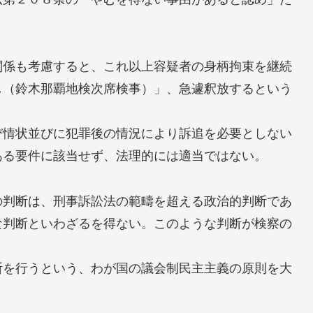
関係も考慮すると、これ以上容疑者の身柄拘束を継続
し（鈴木那覇地検次席検事）」、急遽釈放するという
び情状並びに犯罪後の情況により訴追を必要としない
ある要件に該当せず、法理的には適当ではない。
の判断は、刑事訴訟法の範疇を超える政治的判断であ
な判断といわざるを得ない。このような判断が検察の
断を行うという、わが国の議会制民主主義の原則を大