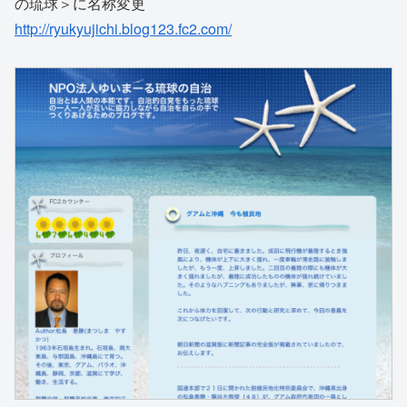
の琉球＞に名称変更
http://ryukyujichi.blog123.fc2.com/