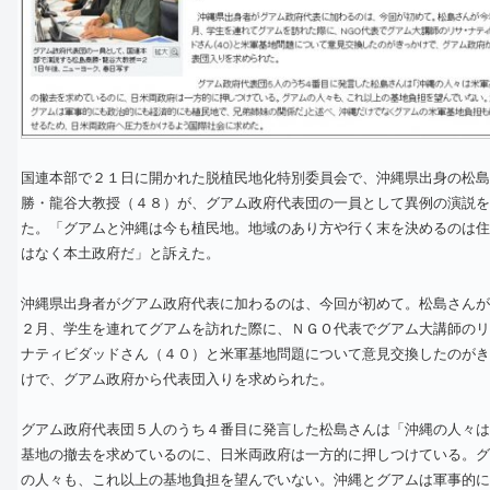
国連本部で２１日に開かれた脱植民地化特別委員会で、沖縄県出身の松島
勝・龍谷大教授（４８）が、グアム政府代表団の一員として異例の演説を
た。「グアムと沖縄は今も植民地。地域のあり方や行く末を決めるのは住
はなく本土政府だ」と訴えた。
沖縄県出身者がグアム政府代表に加わるのは、今回が初めて。松島さんが
２月、学生を連れてグアムを訪れた際に、ＮＧＯ代表でグアム大講師のリ
ナティビダッドさん（４０）と米軍基地問題について意見交換したのがき
けで、グアム政府から代表団入りを求められた。
グアム政府代表団５人のうち４番目に発言した松島さんは「沖縄の人々は
基地の撤去を求めているのに、日米両政府は一方的に押しつけている。グ
の人々も、これ以上の基地負担を望んでいない。沖縄とグアムは軍事的に