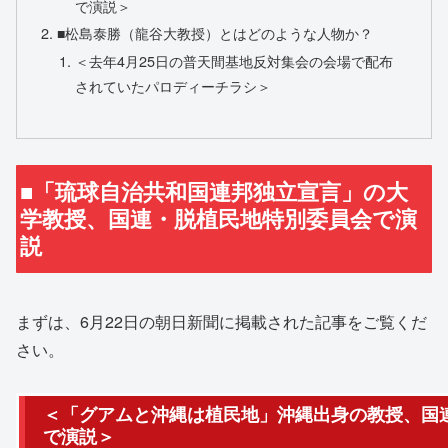
で演説＞
■松島泰勝（龍谷大教授）とはどのような人物か？
＜去年4月25日の普天間基地反対集会の会場で配布
されていたパロディーチラシ＞
■「琉球自治共和国連邦独立宣言」の大
学教授、国連・脱植民地特別委員会で演
説
まずは、6月22日の朝日新聞に掲載された記事をご覧くだ
さい。
＜「グアムと沖縄は植民地」沖縄出身の教授、国
で演説＞