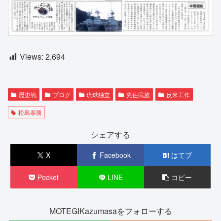
Views:
2,694
歴史戦
ブログ
琉球独立
先住民族
反米工作
松島泰勝
シェアする
X
Facebook
はてブ
Pocket
LINE
コピー
MOTEGIKazumasaをフォローする