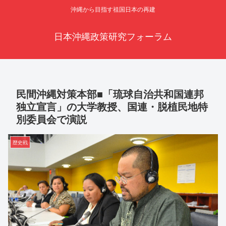
沖縄から目指す祖国日本の再建
日本沖縄政策研究フォーラム
民間沖縄対策本部■「琉球自治共和国連邦
独立宣言」の大学教授、国連・脱植民地特
別委員会で演説
歴史戦