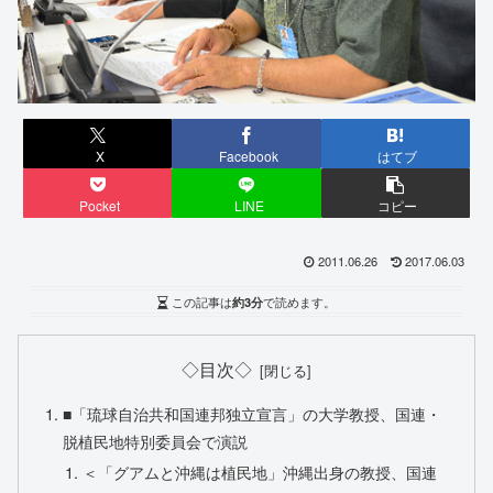
X
Facebook
はてブ
Pocket
LINE
コピー
2011.06.26
2017.06.03
この記事は
約3分
で読めます。
◇目次◇
■「琉球自治共和国連邦独立宣言」の大学教授、国連・
脱植民地特別委員会で演説
＜「グアムと沖縄は植民地」沖縄出身の教授、国連