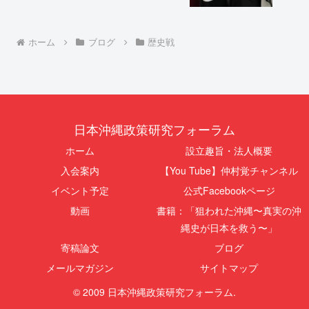
ホーム
ブログ
歴史戦
日本沖縄政策研究フォーラム
ホーム
設立趣旨・法人概要
入会案内
【You Tube】仲村覚チャンネル
イベント予定
公式Facebookページ
動画
書籍：「狙われた沖縄〜真実の沖
縄史が日本を救う〜」
寄稿論文
ブログ
メールマガジン
サイトマップ
© 2009 日本沖縄政策研究フォーラム.