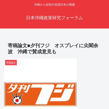
沖縄から目指す祖国日本の再建
日本沖縄政策研究フォーラム
寄稿論文■夕刊フジ オスプレイに尖閣余
波 沖縄で賛成意見も
寄稿論文