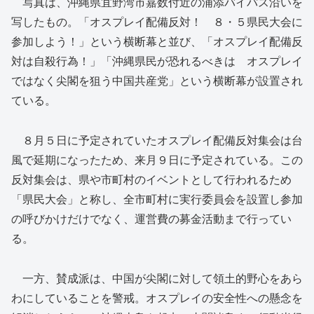
写真は、沖縄県宜野湾市嘉数付近の浦添バイパス沿いを
写したもの。「オスプレイ配備反対！ ８・５県民大会に
参加しよう！」という横断幕と並び、「オスプレイ配備反
対は自殺行為！」「沖縄県民が恐れるべきは オスプレイ
ではなく尖閣を狙う中国共産党」という横断幕が設置され
ている。
８月５日に予定されていたオスプレイ配備反対集会は台
風で延期になったため、来月９日に予定されている。この
反対集会は、県や市町村のイベントとして行われるため
「県民大会」と称し、全市町村に実行委員会を設置し参加
の呼びかけだけでなく、運営費の募金活動まで行ってい
る。
一方、賛成派は、中国が尖閣に対して領土的野心をあら
わにしていることを警戒。オスプレイの安全性への懸念を