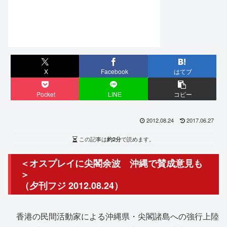
X
Facebook
はてブ
Pocket
LINE
コピー
2012.08.24
2017.06.27
この記事は
約2分
で読めます。
＜オスプレイに尖閣余波 沖縄で賛成意見も
＞
（夕刊フジ 2012.08.24）
香港の民間活動家による沖縄県・尖閣諸島への強行上陸