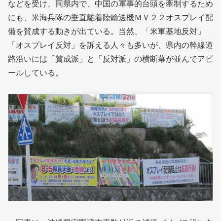
などを受け、同県内で、中国の軍事的台頭を牽制するため
にも、米海兵隊の垂直離着陸輸送機ＭＶ２２オスプレイ配
備を賛成する動きが出ている。当然、「米軍基地反対」
「オスプレイ反対」を訴える人々も多いが、県内の幹線道
路沿いには「賛成派」と「反対派」の横断幕が並んでアピ
ールしている。