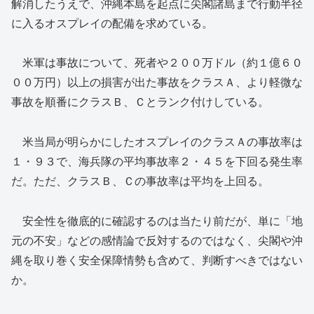
解消したうえで、沖縄本島を起点に尖閣諸島まで行動半径
に入るオスプレイの配備を求めている。
米軍は事故について、死者や２００万ドル（約１億６０
００万円）以上の損害が出た事故をクラスＡ、より軽微な
事故を順番にクラスＢ、Ｃとランク付けしている。
米当局が明らかにしたオスプレイのクラスＡの事故率は
１・９３で、海兵隊の平均事故率２・４５を下回る発生率
だ。ただ、クラスＢ、Ｃの事故率は平均を上回る。
安全性を徹底的に確認するのは当たり前だが、単に「地
元の不安」などの感情論で反対するのではなく、尖閣や沖
縄を取り巻く安全保障情勢も含めて、判断すべきではない
か。