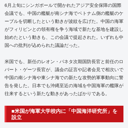
6月上旬にシンガポールで開かれたアジア安全保障の国際
会議でも、中国の艦艇が南シナ海でベトナム側の艦艇のケ
ーブルを切断したという動きが波紋を広げた。中国の海軍
がフィリピンとの領有権を争う海域で新たな基地を建設し
始めたという動きも、この会議で提起された。いずれも中
国への批判が込められた議論だった。
米国でも、新任のレオン・パネタ次期国防長官と前任のロ
バート・ゲーツ長官が、議会の証言や記者会見で相次いで
中国の南シナ海や東シナ海での新たな攻勢的軍事動向に警
告を発した。日本でも沖縄至近の海域を中国海軍の艦隊が
往来するという新たな動きがあったばかりである。
■米国が海軍大学校内に「中国海洋研究所」を
設立