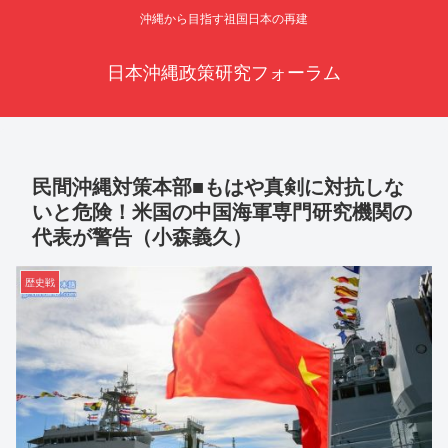
沖縄から目指す祖国日本の再建
日本沖縄政策研究フォーラム
民間沖縄対策本部■もはや真剣に対抗しな
いと危険！米国の中国海軍専門研究機関の
代表が警告（小森義久）
歴史戦