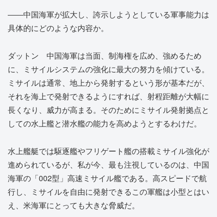
――中国海軍が拡大し、誇示しようとしている軍事能力は
具体的にどのような内容か。
ダットン 中国海軍は当面、制海権を広め、強めるため
に、ミサイルシステムの強化に最大の努力を傾けている。
ミサイルは通常、地上から発射するという形が基本だが、
それを海上で発射できるようにすれば、射程距離が大幅に
長くなり、威力が高まる。そのためにミサイル発射拠点と
しての水上艦と潜水艦の能力を高めようとするわけだ。
水上艦艇では駆逐艦やフリゲート艦の搭載ミサイル強化が
進められているが、私が今、最も注視しているのは、中国
海軍の「002型」高速ミサイル艦である。高スピードで航
行し、ミサイルを自由に発射できるこの軍艦は小型とはい
え、米海軍にとっても大きな脅威だ。