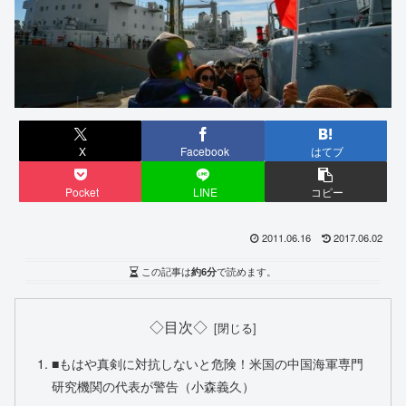
X
Facebook
はてブ
Pocket
LINE
コピー
2011.06.16
2017.06.02
この記事は
約6分
で読めます。
◇目次◇
■もはや真剣に対抗しないと危険！米国の中国海軍専門
研究機関の代表が警告（小森義久）