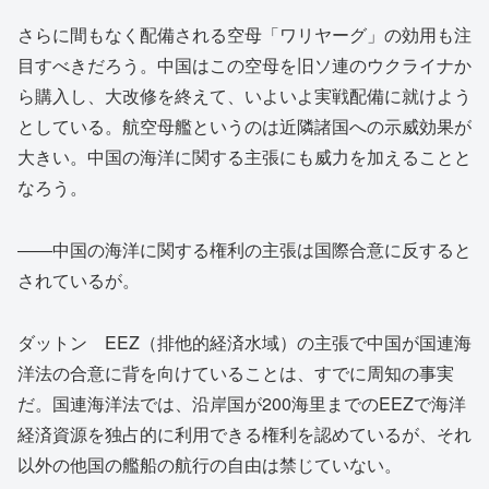
さらに間もなく配備される空母「ワリヤーグ」の効用も注
目すべきだろう。中国はこの空母を旧ソ連のウクライナか
ら購入し、大改修を終えて、いよいよ実戦配備に就けよう
としている。航空母艦というのは近隣諸国への示威効果が
大きい。中国の海洋に関する主張にも威力を加えることと
なろう。
――中国の海洋に関する権利の主張は国際合意に反すると
されているが。
ダットン EEZ（排他的経済水域）の主張で中国が国連海
洋法の合意に背を向けていることは、すでに周知の事実
だ。国連海洋法では、沿岸国が200海里までのEEZで海洋
経済資源を独占的に利用できる権利を認めているが、それ
以外の他国の艦船の航行の自由は禁じていない。