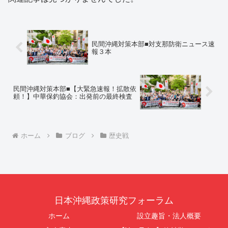
民間沖縄対策本部■対支那防衛ニュース速
報３本
民間沖縄対策本部■【大緊急速報！拡散依
頼！】中華保釣協会：出発前の最終検査
ホーム
ブログ
歴史戦
日本沖縄政策研究フォーラム
ホーム
設立趣旨・法人概要