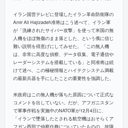
イラン国営テレビに登場したイラン革命防衛隊の
Amir Ali Hajizadeh准将はこう述べて、イラン軍
が「洗練されたサイバー攻撃」を使って米国の無
人機をほぼ無傷のまま落とした、という俄に信じ
難い説明を得意げにしてみせた。「この無人機
は、非常に高度な偵察、データ収集、電子通信や
レーダーシステムを搭載している」と同准将は続
けて述べ、この極秘情報とハイテクシステム満載
の最新兵器を手にしたことの重要性を強調した。
米政府はこの無人機が落ちた原因について正式な
コメントを出していない。だが、アフガニスタン
で軍事作戦を実施中のNATO軍が12月4日に、
「イランで墜落したとされる航空機はおそらくア
フガン西部で偵察任務についていたものの、故障