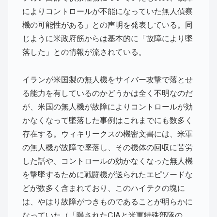
によりコントロールが不能になっていた無人偵察
機の可能性がある」との声明を発表している。同
じように米政府筋からは基本的に「故障により墜
落した」との情報が流されている。
イランが米国製の無人機をサイバー攻撃で落とせ
る能力を有しているのかどうかは全く不明なのだ
が、米国の無人機が故障によりコントロールが効
かなくなって墜落した事例はこれまでにも数多く
存在する。ウィキリークスの機密文書には、米軍
の無人機が故障で墜落し、その機体の回収に苦労
した話や、コントロールの効かなくなった無人機
を撃墜するために戦闘機が送られたエピソードな
どが数多く含まれており、このハイテクの塊に
は、やはり故障がつきものであることが明らかに
なっていた（「曝されたCIAと米軍特殊部隊の