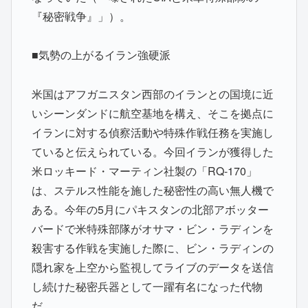
『秘密戦争』」）。
■気勢の上がるイラン強硬派
米国はアフガニスタン西部のイランとの国境に近
いシーンダンドに航空基地を構え、そこを拠点に
イランに対する偵察活動や特殊作戦任務を実施し
ていると伝えられている。今回イランが獲得した
米ロッキード・マーティン社製の「RQ-170」
は、ステルス性能を施した秘密性の高い無人機で
ある。今年の5月にパキスタンの北部アボッター
バードで米特殊部隊がオサマ・ビン・ラディンを
殺害する作戦を実施した際に、ビン・ラディンの
隠れ家を上空から監視してライブのデータを送信
し続けた秘密兵器として一躍有名になった代物
だ。