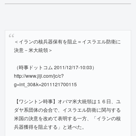
＜イランの核兵器保有を阻止＝イスラエル防衛に
決意－米大統領＞
（時事ドットコム 2011/12/17-10:03）
http://www.jiji.com/jc/c?
g=int_30&k=2011121700115
【ワシントン時事】オバマ米大統領は１６日、ユ
ダヤ系団体の会合で、イスラエル防衛に関与する
米国の決意を改めて表明する一方、「イランの核
兵器獲得を阻止する」と述べた。