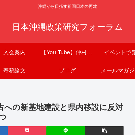
沖縄から目指す祖国日本の再建
日本沖縄政策研究フォーラム
入会案内
【You Tube】仲村覚チャンネル
イベント予
寄稿論文
ブログ
メールマガジ
辺野古への新基地建設と県内移設に反対
つ