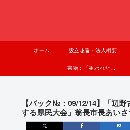
ホーム
設立趣旨・法人概要
書籍：「狙われた沖縄〜真実の沖縄史が日本を救う〜」
【バック№：09/12/14】「
する県民大会」翁長市長あいさ