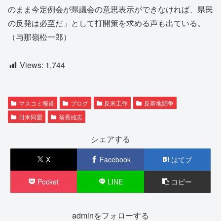
のまま今定例会が県議会の意思表示ができなければ、県民
の反発は必至だ」として打開策を求める声も出ている。
（与那嶺松一郎）
Views:
1,744
マスコミ報道
ブログ
反米工作
反基地闘争
日米同盟
翁長雄志
シェアする
X
Facebook
はてブ
Pocket
LINE
コピー
adminをフォローする