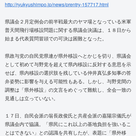
http://ryukyushimpo.jp/news/prentry-157717.html
県議会２月定例会の前半戦最大のヤマ場となっている米軍
普天間飛行場移設問題に関する県議会決議は、１８日から
始まる代表質問冒頭での可決は困難となった。
県政与党の自民党県連が県外移設へとかじを切り、県議会
として初めて与野党を超えて県内移設に反対する意思を示
せば、県内移設の選択肢を残している仲井真弘多知事の答
弁姿勢に影響を与える可能性もある。しかし、与野党間の
調整は「県外移設」の文言をめぐって難航し、全会一致の
見通しは立っていない。
１７日、自民会派の翁長政俊氏と共産会派の嘉陽宗儀氏が
県議会内で協議。「県民にこれ以上の基地負担を強いるこ
とはできない」との認識を共有したが、表題に「県外移