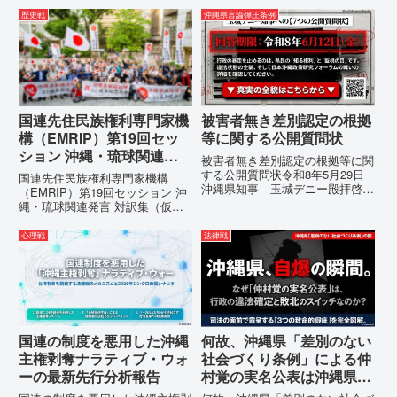
所：沖縄県那覇市電 話：080-違
所：沖縄県那覇市電 話：080-
歴史戦
沖縄県言論弾圧条例
法な沖縄県の条例運用が改善され
【陳情03】沖縄県におけるメデ
るまで運用停止を求める陳情陳情
ィア誤報の放置および行政の不作
の趣旨沖縄県は、「沖縄県...
為に対する責任追及と再発防...
国連先住民族権利専門家機
被害者無き差別認定の根拠
構（EMRIP）第19回セッ
等に関する公開質問状
ション 沖縄・琉球関連発
被害者無き差別認定の根拠等に関
言 対訳集（仮訳）
する公開質問状令和8年5月29日
国連先住民族権利専門家機構
沖縄県知事 玉城デニー殿拝啓貴
（EMRIP）第19回セッション 沖
職におかれましては、時下ますま
縄・琉球関連発言 対訳集（仮
すご清祥のこととお慶び申し上げ
訳）国連先住民族権利専門家機構
ます。私は、適正な意見陳述（弁
（EMRIP）の各会合において行
心理戦
法律戦
明）を行うにあたり、沖縄県行政
われた、沖縄・琉球の先住民族指
手続条例第28条で定められた...
定、PFAS（有機フッ素化合物）
問題、米軍基地、伝統文化（...
国連の制度を悪用した沖縄
何故、沖縄県「差別のない
主権剥奪ナラティブ・ウォ
社会づくり条例」による仲
ーの最新先行分析報告
村覚の実名公表は沖縄県の
自爆の瞬間なのか？その3