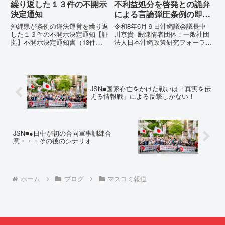
繰り返した１３件の不開示
不利益処分を啓発との詭弁
決定通知
による言論弾圧条例の即時
運用停止を求める陳情
沖縄県が条例の違法運営を繰り返
令和8年6月９日沖縄議会議長中
した１３件の不開示決定通知【証
川京貴 殿陳情者団体：一般社団
拠】不開示決定通知書（13件）
法人日本沖縄政策研究フォーラム
の分析：行政側の違法性の自白私
代表者名：理事長 仲村覚住
が請求した「差別認定の根拠」に
所：沖縄県那覇市電 話：
対し、県は全て非開示・存否応答
080- 実名公表という不利益処分
拒否を突きつけました。これは、
を啓発との詭弁による言論弾圧条
彼らが行政手続きの正当性を失
例の即時運用停止を求める陳情
JSN■国家存亡をかけた戦いは「真実を伝
っ...
1...
える情報戦」による反撃しかない！
JSN■●日中が初の合同軍事訓練合
意・・・その後のシナリオ
ホーム
ブログ
マスコミ報道