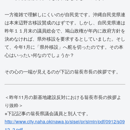
一方複雑で理解しにくいのが自民党です。沖縄自民党県連
は本来辺野古移設賛成のはずです。しかし、自民党県連は
昨年１１月末の議員総会で、鳩山政権が年内に政府方針を
決めなければ、県外移設を要求するとしていました。そし
て、今年1月に「県外移設」へ舵を切ったのです。その本
心はいったい何なのでしょうか？
その心の一端が見えるのが下記の翁長市長の挨拶です。
＜昨年11月の新基地建設反対における翁長市長の挨拶よ
り抜粋＞
※下記記事の翁長県議会議員と別人です。
http://www.city.naha.okinawa.jp/sisei/pr/simin/pdf/0912/s09
12_2.pdf