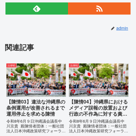
admin
関連記事
法律戦
法律戦
【陳情03】違法な沖縄県の
【陳情04】沖縄県における
条例運用が改善されるまで
メディア誤報の放置および
運用停止を求める陳情
行政の不作為に対する責任
追及と再発防止策を求める
令和8年6月９日沖縄議会議長中
令和8年6月９日沖縄議会議長中
陳情
川京貴 殿陳情者団体：一般社団
川京貴 殿陳情者団体：一般社団
法人日本沖縄政策研究フォーラム
法人日本沖縄政策研究フォーラム
代表者名：理事長 仲村覚住
代表者名：理事長 仲村覚住