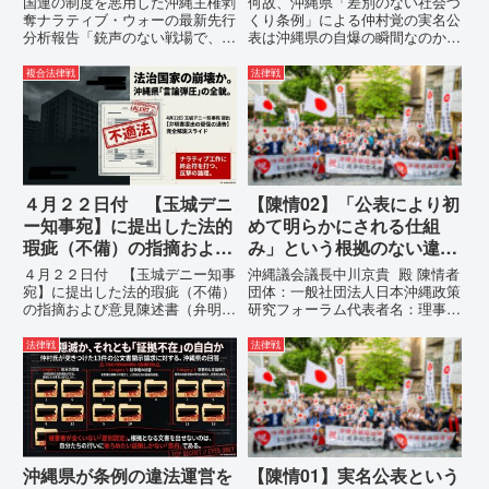
国連の制度を悪用した沖縄主権剥
何故、沖縄県「差別のない社会づ
つの理由。
奪ナラティブ・ウォーの最新先行
くり条例」による仲村覚の実名公
分析報告「銃声のない戦場で、日
表は沖縄県の自爆の瞬間なのか？
本の国土が『消滅』しようとして
その3つの理由。現在、沖縄県が
いる。」現代の戦争は、ミサイル
強行しようとしている「仲村覚の
複合法律戦
法律戦
が飛来する以前に始まっていま
実名公表」。行政側はこの行為
す。国連という国際的な舞台で、
を、特定の個人を社会的制裁に追
巧妙な「言説（ナラティブ）」が
い込むための「仕上げ」だと考え
張...
て...
４月２２日付 【玉城デニ
【陳情02】「公表により初
ー知事宛】に提出した法的
めて明らかにされる仕組
瑕疵（不備）の指摘および
み」という根拠のない違法
意見陳述書（弁明書）提出
運用の指摘と条例運用の停
４月２２日付 【玉城デニー知事
沖縄議会議長中川京貴 殿 陳情者
の留保の通告
止を求める陳情書
宛】に提出した法的瑕疵（不備）
団体：一般社団法人日本沖縄政策
の指摘および意見陳述書（弁明
研究フォーラム代表者名：理事
書）提出の留保の通告４月２２日
長 仲村覚住 所：沖縄県那覇
に、玉城デニー宛に以下の違法状
市電 話：080- 「公表により初
法律戦
法律戦
態の指摘と意見陳述（弁明）留保
めて明らかにされる仕組み」とい
の通告を行いました。沖縄県は、
う根拠のない違法運用の指摘と条
この時は、違法を認めて軌道修正
例運用の停止を求める陳情...
す...
沖縄県が条例の違法運営を
【陳情01】実名公表という