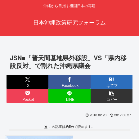
沖縄から目指す祖国日本の再建
日本沖縄政策研究フォーラム
JSN■「普天間基地県外移設」VS「県内移
設反対」で割れた沖縄県議会
X
Facebook
はてブ
Pocket
LINE
コピー
2010.02.20
2017.03.27
この記事は
約5分
で読めます。