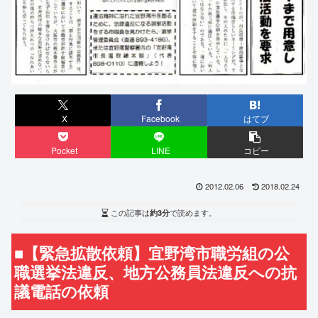
X
Facebook
はてブ
Pocket
LINE
コピー
2012.02.06
2018.02.24
この記事は
約3分
で読めます。
■【緊急拡散依頼】宜野湾市職労組の公
職選挙法違反、地方公務員法違反への抗
議電話の依頼