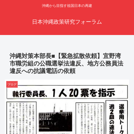
沖縄から目指す祖国日本の再建
日本沖縄政策研究フォーラム
沖縄対策本部長■【緊急拡散依頼】宜野湾
市職労組の公職選挙法違反、地方公務員法
違反への抗議電話の依頼
ブログ