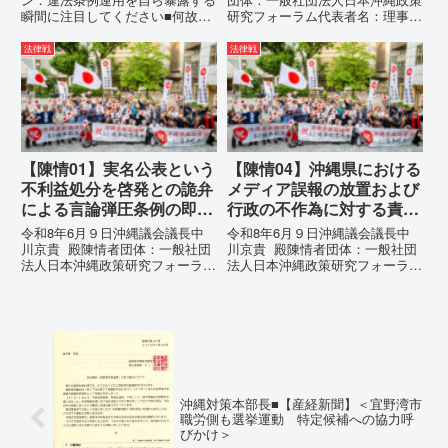
瞬間に注目してください■何故、
研究フォーラム代表者名：理事
沖縄県が仲村覚に差別主義者レッ
長 仲村覚住 所：沖縄県那覇
テルを貼りたい本当の理由「なぜ
市電 話：080- 「公表により初
法律戦
法律戦
沖縄県庁は、法を無視してまで私
めて明らかにされる仕組み」とい
を封じ込めようとするのか。」そ
う根拠のない違法運用の指摘と条
の理由は明確です。県政が統治
例運用の停止を求める陳情...
の...
【陳情01】実名公表という
【陳情04】沖縄県における
不利益処分を啓発との詭弁
メディア誤報の放置および
による言論弾圧条例の即時
行政の不作為に対する責任
運用停止を求める陳情
追及と再発防止策を求める
令和8年6月９日沖縄議会議長中
令和8年6月９日沖縄議会議長中
陳情
川京貴 殿陳情者団体：一般社団
川京貴 殿陳情者団体：一般社団
法人日本沖縄政策研究フォーラム
法人日本沖縄政策研究フォーラム
代表者名：理事長 仲村覚住
代表者名：理事長 仲村覚住
所：沖縄県那覇市電 話：
所：沖縄県那覇市電 話：080-
080- 実名公表という不利益処分
【陳情03】沖縄県におけるメデ
を啓発との詭弁による言論弾圧条
ィア誤報の放置および行政の不作
例の即時運用停止を求める陳情
為に対する責任追及と再発防...
1...
沖縄対策本部長■【産経新聞】＜宜野湾市
職労側も選挙運動 特定候補への協力呼
びかけ＞