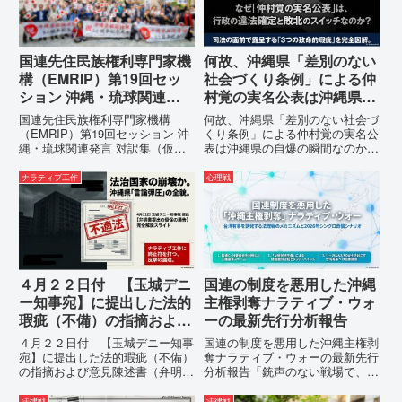
国連先住民族権利専門家機
何故、沖縄県「差別のない
構（EMRIP）第19回セッ
社会づくり条例」による仲
ション 沖縄・琉球関連発
村覚の実名公表は沖縄県の
言 対訳集（仮訳）
自爆の瞬間なのか？その3
国連先住民族権利専門家機構
何故、沖縄県「差別のない社会づ
つの理由。
（EMRIP）第19回セッション 沖
くり条例」による仲村覚の実名公
縄・琉球関連発言 対訳集（仮
表は沖縄県の自爆の瞬間なのか？
訳）国連先住民族権利専門家機構
その3つの理由。現在、沖縄県が
（EMRIP）の各会合において行
強行しようとしている「仲村覚の
ナラティブ工作
心理戦
われた、沖縄・琉球の先住民族指
実名公表」。行政側はこの行為
定、PFAS（有機フッ素化合物）
を、特定の個人を社会的制裁に追
問題、米軍基地、伝統文化（...
い込むための「仕上げ」だと考え
て...
４月２２日付 【玉城デニ
国連の制度を悪用した沖縄
ー知事宛】に提出した法的
主権剥奪ナラティブ・ウォ
瑕疵（不備）の指摘および
ーの最新先行分析報告
意見陳述書（弁明書）提出
４月２２日付 【玉城デニー知事
国連の制度を悪用した沖縄主権剥
の留保の通告
宛】に提出した法的瑕疵（不備）
奪ナラティブ・ウォーの最新先行
の指摘および意見陳述書（弁明
分析報告「銃声のない戦場で、日
書）提出の留保の通告４月２２日
本の国土が『消滅』しようとして
に、玉城デニー宛に以下の違法状
いる。」現代の戦争は、ミサイル
法律戦
法律戦