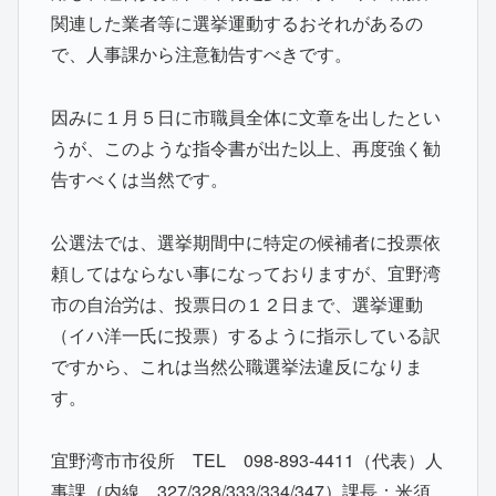
関連した業者等に選挙運動するおそれがあるの
で、人事課から注意勧告すべきです。
因みに１月５日に市職員全体に文章を出したとい
うが、このような指令書が出た以上、再度強く勧
告すべくは当然です。
公選法では、選挙期間中に特定の候補者に投票依
頼してはならない事になっておりますが、宜野湾
市の自治労は、投票日の１２日まで、選挙運動
（イハ洋一氏に投票）するように指示している訳
ですから、これは当然公職選挙法違反になりま
す。
宜野湾市市役所 TEL 098-893-4411（代表）人
事課（内線 327/328/333/334/347）課長：米須