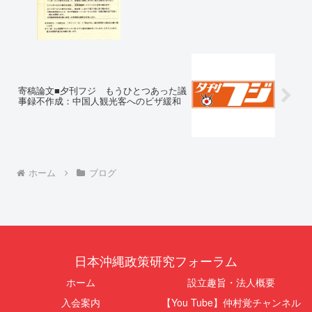
寄稿論文■夕刊フジ もうひとつあった議
事録不作成：中国人観光客へのビザ緩和
ホーム
ブログ
日本沖縄政策研究フォーラム
ホーム
設立趣旨・法人概要
入会案内
【You Tube】仲村覚チャンネル