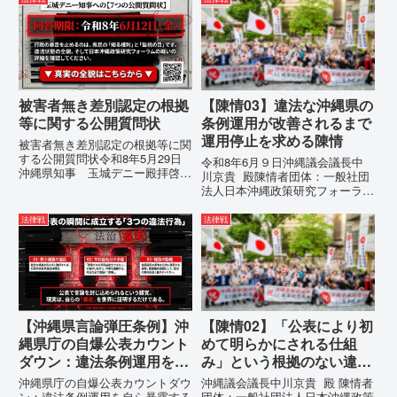
態の指摘と意見陳述（弁明）留保
が飛来する以前に始まっていま
の通告を行いました。沖縄県は、
す。国連という国際的な舞台で、
この時は、違法を認めて軌道修正
巧妙な「言説（ナラティブ）」が
す...
張...
被害者無き差別認定の根拠
【陳情03】違法な沖縄県の
等に関する公開質問状
条例運用が改善されるまで
運用停止を求める陳情
被害者無き差別認定の根拠等に関
する公開質問状令和8年5月29日
令和8年6月９日沖縄議会議長中
沖縄県知事 玉城デニー殿拝啓貴
川京貴 殿陳情者団体：一般社団
職におかれましては、時下ますま
法人日本沖縄政策研究フォーラム
すご清祥のこととお慶び申し上げ
代表者名：理事長 仲村覚住
ます。私は、適正な意見陳述（弁
所：沖縄県那覇市電 話：080-違
法律戦
法律戦
明）を行うにあたり、沖縄県行政
法な沖縄県の条例運用が改善され
手続条例第28条で定められた...
るまで運用停止を求める陳情陳情
の趣旨沖縄県は、「沖縄県...
【沖縄県言論弾圧条例】沖
【陳情02】「公表により初
縄県庁の自爆公表カウント
めて明らかにされる仕組
ダウン：違法条例運用を自
み」という根拠のない違法
ら暴露する瞬間に注目して
運用の指摘と条例運用の停
沖縄県庁の自爆公表カウントダウ
沖縄議会議長中川京貴 殿 陳情者
ください
止を求める陳情書
ン：違法条例運用を自ら暴露する
団体：一般社団法人日本沖縄政策