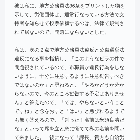
彼は私に、地方公務員法36条をプリントした物を
示して、労働団体は、通常行なっている方法で支
持者を知らせて投票依頼するのは、法律で規制さ
れて居ないので、問題にならないとした。
私は、次の２点で地方公務員法違反と公職選挙法
違反になる事を指摘し、「このようなビラの件で
問題視されているので、市職員が違反行為をしな
いように、十分に注意するように注意勧告すべき
ではないのか」と尋ねると、「やるかどうか分か
らないので、今のところ勧告する予定はありませ
ん」と答えたので、「では、やらないということ
ですね」と念をおすと「はい」と悪びれるようで
も無く答えるので、「判った！名前は米須良清だ
な」といって席を立と急に慌てて私の名前を聞い
て来ました。 後になって「課長、貴方も自治労