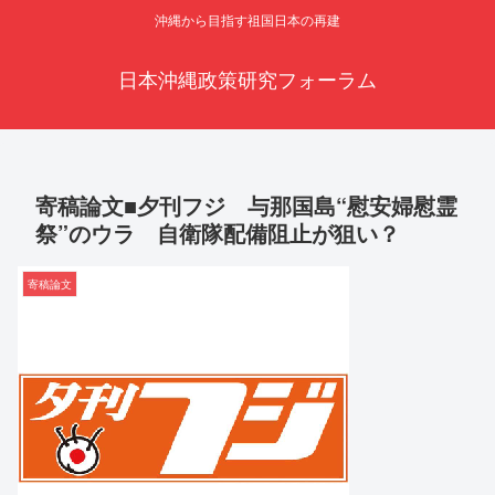
沖縄から目指す祖国日本の再建
日本沖縄政策研究フォーラム
寄稿論文■夕刊フジ 与那国島“慰安婦慰霊
祭”のウラ 自衛隊配備阻止が狙い？
寄稿論文