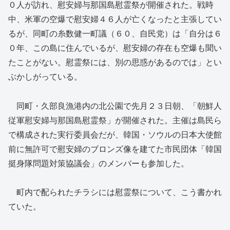
０人が訪れ、慰安婦与那国島慰霊祭が開催された。戦時
中、米軍の空爆で慰安婦４６人が亡くなったと主張してい
るが、同町の糸数健一町議（６０、自民党）は「自分は６
０年、この島に住んでいるが、慰安婦の存在も空爆も聞い
たことがない。慰霊祭には、別の思惑があるのでは」とい
ぶかしがっている。
同町・久部良漁港内の北公園で先月２３日朝、「朝鮮人
従軍慰安婦与那国島慰霊祭」が開催された。主催は島民ら
で構成された実行委員会だが、韓国・ソウルの日本大使館
前に無許可で慰安婦のブロンズ像を建てた市民団体「韓国
挺身隊問題対策協議会」のメンバーも参加した。
町内で配られたチラシには慰霊祭について、こう書かれ
ていた。