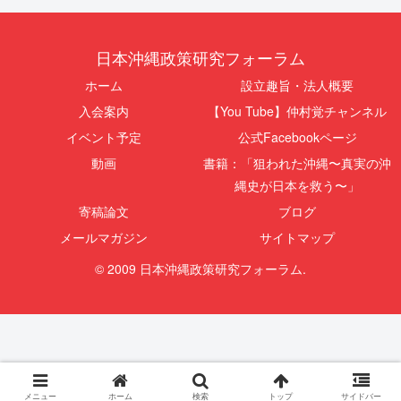
日本沖縄政策研究フォーラム
ホーム
設立趣旨・法人概要
入会案内
【You Tube】仲村覚チャンネル
イベント予定
公式Facebookページ
動画
書籍：「狙われた沖縄〜真実の沖
縄史が日本を救う〜」
寄稿論文
ブログ
メールマガジン
サイトマップ
© 2009 日本沖縄政策研究フォーラム.
メニュー
ホーム
検索
トップ
サイドバー