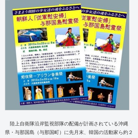
陸上自衛隊沿岸監視部隊の配備が計画されている沖縄
県・与那国島（与那国町）に先月末、韓国の活動家ら約２