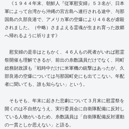
《１９４４年末、朝鮮人『従軍慰安婦』５３名が、日本
軍によって台湾から沖縄の宮古島へ連行される途中、与那
国島の久部良港で、アメリカ軍の空爆により４６名が虐殺
されました。（中略）さまよえる霊魂が生まれ育った故郷
へ帰れるように祈ります》
慰安婦の是非はともかく、４６人もの死者がいれば慰霊
祭開催も理解できるが、前出の糸数議員だけでなく、同町
総務財政課も「戦時中だけに米軍機の銃撃はあったが、久
部良港の空爆については与那国町史にも出てこない。年配
者に聞いても、誰も知らない」という。
そもそも、年末に起きた悲劇について３月末に慰霊祭を
開くのは不自然なうえ、実行委員会に自衛隊配備に反対し
ている人物がいるため、糸数議員は「自衛隊配備反対運動
の一貫としか思えない」と語る。