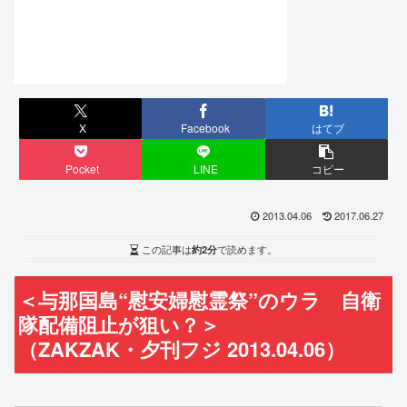
X
Facebook
はてブ
Pocket
LINE
コピー
2013.04.06
2017.06.27
この記事は
約2分
で読めます。
＜与那国島“慰安婦慰霊祭”のウラ 自衛
隊配備阻止が狙い？＞
（ZAKZAK・夕刊フジ 2013.04.06）