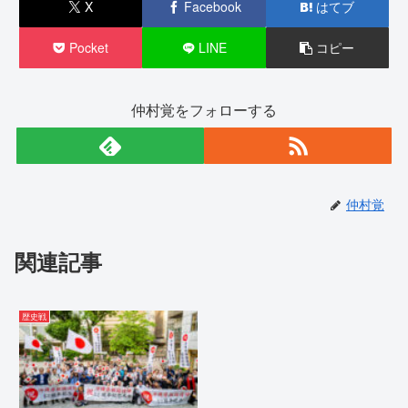
X
Facebook
はてブ
Pocket
LINE
コピー
仲村覚をフォローする
仲村覚
関連記事
歴史戦