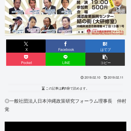
X
Facebook
はてブ
Pocket
LINE
コピー
2019.02.10
2019.02.11
この記事は
約1分
で読めます。
◎一般社団法人日本沖縄政策研究フォーラム理事長 仲村
覚