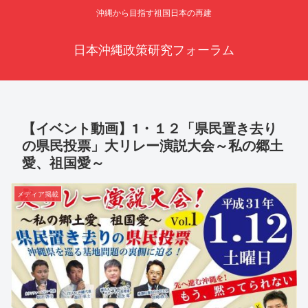
沖縄から目指す祖国日本の再建
日本沖縄政策研究フォーラム
【イベント動画】1・１２「県民置き去り
の県民投票」大リレー演説大会～私の郷土
愛、祖国愛～
メディア掲載