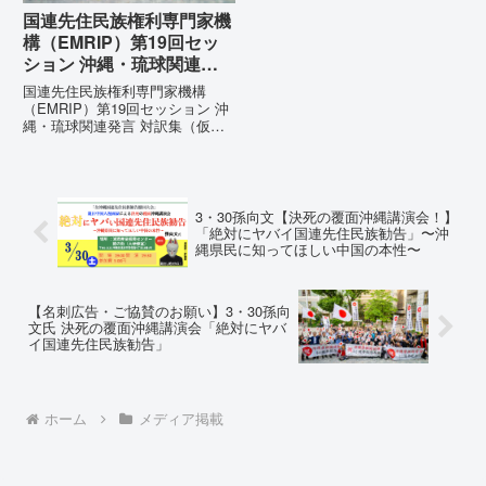
国連先住民族権利専門家機
構（EMRIP）第19回セッ
ション 沖縄・琉球関連発
言 対訳集（仮訳）
国連先住民族権利専門家機構
（EMRIP）第19回セッション 沖
縄・琉球関連発言 対訳集（仮
訳）国連先住民族権利専門家機構
（EMRIP）の各会合において行
われた、沖縄・琉球の先住民族指
定、PFAS（有機フッ素化合物）
問題、米軍基地、伝統文化（...
3・30孫向文【決死の覆面沖縄講演会！】
「絶対にヤバイ国連先住民族勧告」〜沖
縄県民に知ってほしい中国の本性〜
【名刺広告・ご協賛のお願い】3・30孫向
文氏 決死の覆面沖縄講演会「絶対にヤバ
イ国連先住民族勧告」
ホーム
メディア掲載