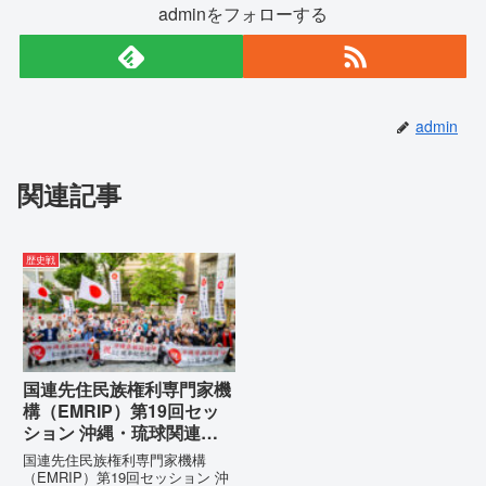
adminをフォローする
admin
関連記事
歴史戦
国連先住民族権利専門家機
構（EMRIP）第19回セッ
ション 沖縄・琉球関連発
言 対訳集（仮訳）
国連先住民族権利専門家機構
（EMRIP）第19回セッション 沖