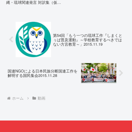
縄・琉球関連発言 対訳集（仮
訳）国連先住民族権利専門家機構
（EMRIP）の各会合において行
われた、沖縄・琉球の先住民族指
定、PFAS（有機フッ素化合物）
問題、米軍基地、伝統文化（...
第54回「もう一つの琉球工作『しまくと
ぅば普及運動』～学校教育するべきでは
ない方言教育～」2015.11.19
国連NGOによる日本民族分断国連工作を
解明する国民集会2015.11.28
ホーム
動画