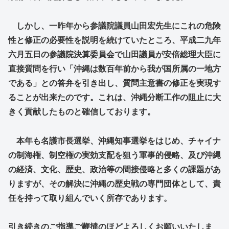
しかし、一昨年から参議院議員山田宏先生にこれの危険
性と修正の必要性を説明を続けていたところ、平成二九年
六月五日の参議院決算委員会で山田議員が安倍総理大臣に
直接質問を行い「沖縄は数百年前から我が国所属の一地方
である」との答弁を引き出し、質問主意書の修正を実現す
ることが出来たのです。これは、沖縄分断工作の阻止に大
きく貢献したものと確信しております。
本年も名護市長選挙、沖縄知事選挙をはじめ、チャイナ
の制海権、制空権の実効支配を狙う軍事的侵略、及び沖縄
の経済、文化、歴史、政治等の間接侵略と多くの課題があ
りますが、その解決に沖縄の歴史戦の専門団体として、責
任を持って取り組んでいく所存であります。
引き続きのご指導ご鞭撻のほどよろしくお願いいたしま