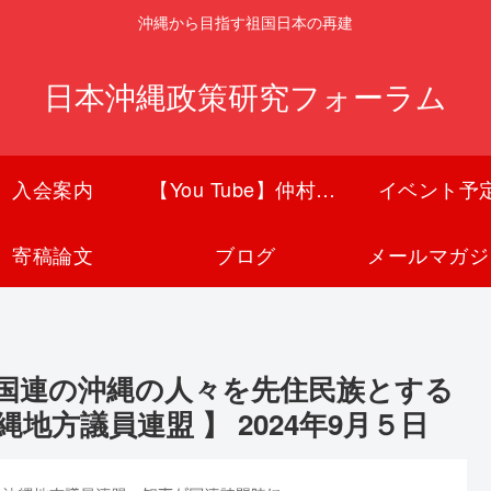
沖縄から目指す祖国日本の再建
日本沖縄政策研究フォーラム
入会案内
【You Tube】仲村覚チャンネル
イベント予
寄稿論文
ブログ
メールマガジ
国連の沖縄の人々を先住民族とする
方議員連盟 】 2024年9月５日