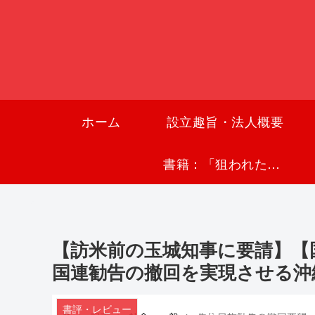
ホーム
設立趣旨・法人概要
書籍：「狙われた沖縄〜真実の沖縄史が日本を救う〜」
【訪米前の玉城知事に要請】【
国連勧告の撤回を実現させる沖縄地
書評・レビュー