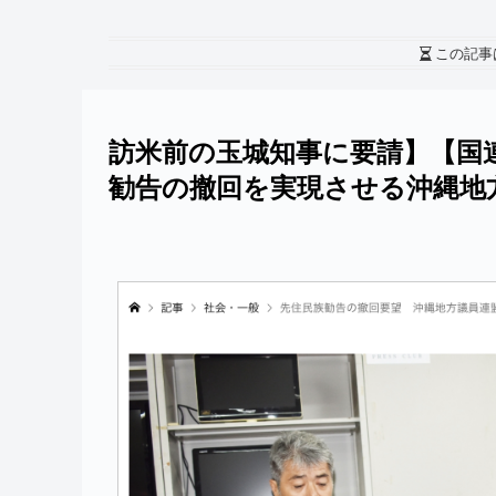
この記事
訪米前の玉城知事に要請】【
国
勧告の撤回を実現させる沖
縄地