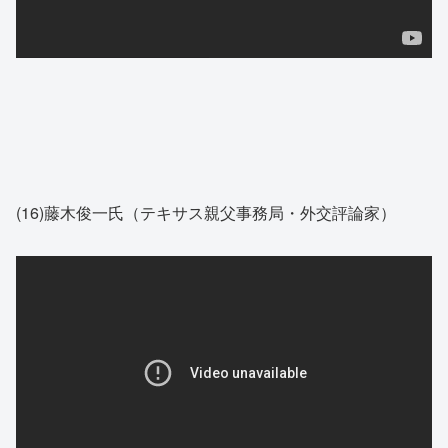
(16)藤木俊一氏（テキサス親父事務局・外交評論家）