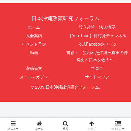
日本沖縄政策研究フォーラム
ホーム
設立趣旨・法人概要
入会案内
【You Tube】仲村覚チャンネル
イベント予定
公式Facebookページ
動画
書籍：「狙われた沖縄〜真実の沖
縄史が日本を救う〜」
寄稿論文
ブログ
メールマガジン
サイトマップ
© 2009 日本沖縄政策研究フォーラム.
メニュー
ホーム
検索
トップ
サイドバー