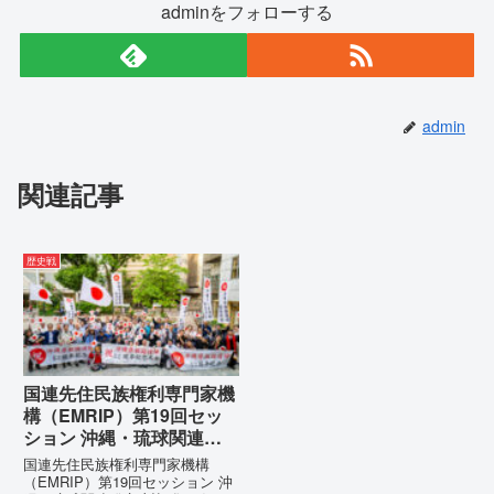
adminをフォローする
admin
関連記事
歴史戦
国連先住民族権利専門家機
構（EMRIP）第19回セッ
ション 沖縄・琉球関連発
言 対訳集（仮訳）
国連先住民族権利専門家機構
（EMRIP）第19回セッション 沖