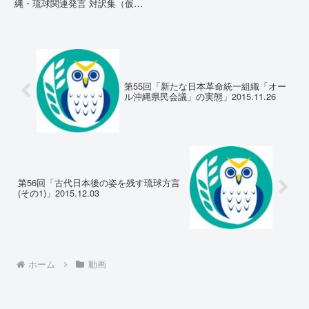
縄・琉球関連発言 対訳集（仮
訳）国連先住民族権利専門家機構
（EMRIP）の各会合において行
われた、沖縄・琉球の先住民族指
定、PFAS（有機フッ素化合物）
問題、米軍基地、伝統文化（...
第55回「新たな日本革命統一組織「オー
ル沖縄県民会議」の実態」2015.11.26
第56回「古代日本後の姿を残す琉球方言
(その1)」2015.12.03
ホーム
動画