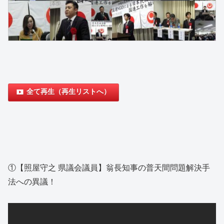
全て再生（再生リストへ）
①【照屋守之 県議会議員】翁長知事の普天間問題解決手
法への異議！