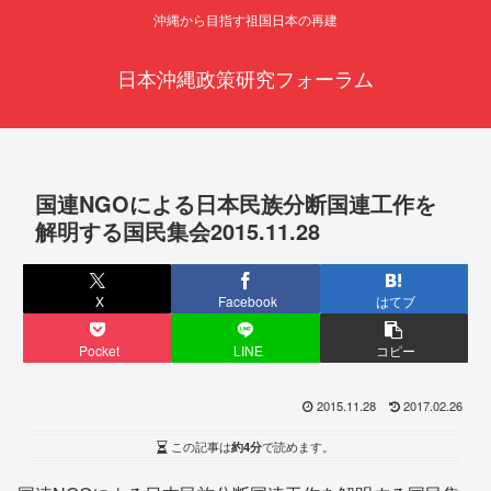
沖縄から目指す祖国日本の再建
日本沖縄政策研究フォーラム
国連NGOによる日本民族分断国連工作を
解明する国民集会2015.11.28
X
Facebook
はてブ
Pocket
LINE
コピー
2015.11.28
2017.02.26
この記事は
約4分
で読めます。