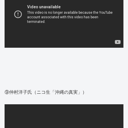
⑨仲村洋子氏（ニコ生「沖縄の真実」）