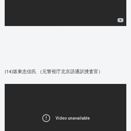
(14)坂東忠信氏 （元警視庁北京語通訳捜査官）