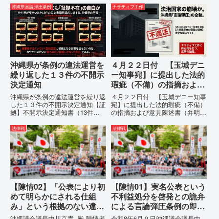
ます。私は、適正な意見陳述（弁
テルを貼りたい本当の理由「なぜ
沖縄県言論弾圧条例
ナラティブ工作
明）を行うにあたり、沖縄県行政
沖縄県庁は、法を無視してまで私
手続条例第28条で定められた...
を封じ込めようとするのか。」そ
の理由は明確です。県政が統治
の...
沖縄県が条例の違法運営を
４月２２日付 【玉城デニ
繰り返した１３件の不開示
ー知事宛】に提出した法的
決定通知
瑕疵（不備）の指摘および
意見陳述書（弁明書）提出
沖縄県が条例の違法運営を繰り返
４月２２日付 【玉城デニー知事
の留保の通告
した１３件の不開示決定通知【証
宛】に提出した法的瑕疵（不備）
拠】不開示決定通知書（13件）
の指摘および意見陳述書（弁明
の分析：行政側の違法性の自白私
書）提出の留保の通告４月２２日
が請求した「差別認定の根拠」に
に、玉城デニー宛に以下の違法状
法律戦
法律戦
対し、県は全て非開示・存否応答
態の指摘と意見陳述（弁明）留保
拒否を突きつけました。これは、
の通告を行いました。沖縄県は、
彼らが行政手続きの正当性を失
この時は、違法を認めて軌道修正
っ...
す...
【陳情02】「公表により初
【陳情01】実名公表という
めて明らかにされる仕組
不利益処分を啓発との詭弁
み」という根拠のない違法
による言論弾圧条例の即時
運用の指摘と条例運用の停
運用停止を求める陳情
沖縄議会議長中川京貴 殿 陳情者
令和8年6月９日沖縄議会議長中