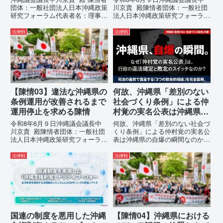
止を求める陳情書
団体：一般社団法人日本沖縄政策
川京貴 殿陳情者団体：一般社団
研究フォーラム代表者名：理事
法人日本沖縄政策研究フォーラム
長 仲村覚住 所：沖縄県那覇
代表者名：理事長 仲村覚住
市電 話：080- 「公表により初
所：沖縄県那覇市電 話：
法律戦
法律戦
めて明らかにされる仕組み」とい
080- 実名公表という不利益処分
う根拠のない違法運用の指摘と条
を啓発との詭弁による言論弾圧条
例運用の停止を求める陳情...
例の即時運用停止を求める陳情
1...
【陳情03】違法な沖縄県の
何故、沖縄県「差別のない
条例運用が改善されるまで
社会づくり条例」による仲
運用停止を求める陳情
村覚の実名公表は沖縄県の
自爆の瞬間なのか？その3
令和8年6月９日沖縄議会議長中
何故、沖縄県「差別のない社会づ
つの理由。
川京貴 殿陳情者団体：一般社団
くり条例」による仲村覚の実名公
法人日本沖縄政策研究フォーラム
表は沖縄県の自爆の瞬間なのか？
代表者名：理事長 仲村覚住
その3つの理由。現在、沖縄県が
所：沖縄県那覇市電 話：080-違
強行しようとしている「仲村覚の
法律戦
法律戦
法な沖縄県の条例運用が改善され
実名公表」。行政側はこの行為
るまで運用停止を求める陳情陳情
を、特定の個人を社会的制裁に追
の趣旨沖縄県は、「沖縄県...
い込むための「仕上げ」だと考え
て...
国連の制度を悪用した沖縄
【陳情04】沖縄県における