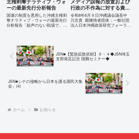
主権剥奪ナラティブ・ウォ
メディア誤報の放置および
ーの最新先行分析報告
行政の不作為に対する責任
追及と再発防止策を求める
国連の制度を悪用した沖縄主権剥
令和8年6月９日沖縄議会議長中
陳情
奪ナラティブ・ウォーの最新先行
川京貴 殿陳情者団体：一般社団
分析報告「銃声のない戦場で、日
法人日本沖縄政策研究フォーラム
本の国土が『消滅』しようとして
代表者名：理事長 仲村覚住
いる。」現代の戦争は、ミサイル
所：沖縄県那覇市電 話：080-
が飛来する以前に始まっていま
【陳情03】沖縄県におけるメデ
す。国連という国際的な舞台で、
ィア誤報の放置および行政の不作
巧妙な「言説（ナラティブ）」が
為に対する責任追及と再発防...
JSN■【緊急拡散依頼】９・４◆JSN埼玉
張...
支部発足記念 国難セミナー◆
JSN■シナの侵略から日本を護る国民大集
会」(4)
ホーム
お知らせ