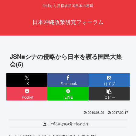
沖縄から目指す祖国日本の再建
日本沖縄政策研究フォーラム
JSN■シナの侵略から日本を護る国民大集
会(5)
X
Facebook
はてブ
Pocket
LINE
コピー
2010.08.29
2017.02.17
この記事は
約4分
で読めます。