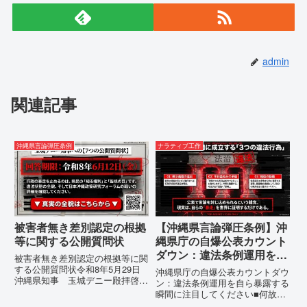
admin
関連記事
沖縄県言論弾圧条例
ナラティブ工作
被害者無き差別認定の根拠
【沖縄県言論弾圧条例】沖
等に関する公開質問状
縄県庁の自爆公表カウント
ダウン：違法条例運用を自
被害者無き差別認定の根拠等に関
ら暴露する瞬間に注目して
する公開質問状令和8年5月29日
沖縄県庁の自爆公表カウントダウ
沖縄県知事 玉城デニー殿拝啓貴
ください
ン：違法条例運用を自ら暴露する
職におかれましては、時下ますま
瞬間に注目してください■何故、
すご清祥のこととお慶び申し上げ
沖縄県が仲村覚に差別主義者レッ