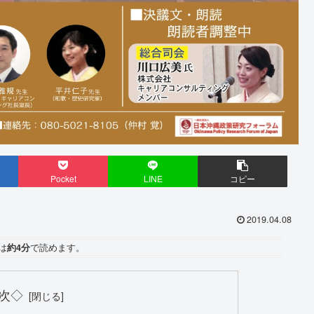
Pocket
LINE
コピー
2019.04.08
は
約4分
で読めます。
次◇