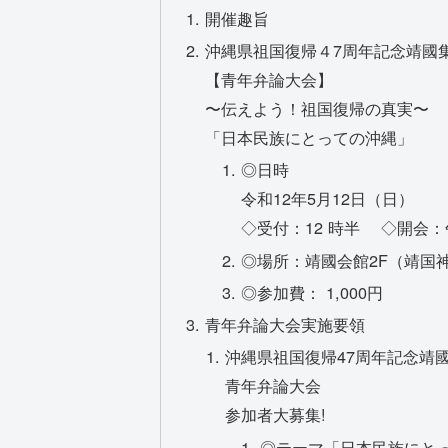
開催趣旨
沖縄県祖国復帰４7周年記念靖國
【青年弁論大会】
〜伝えよう！祖国復帰の真実〜
「日本民族にとっての沖縄」
◎日時
令和12年5月12日（日）
◇受付：12 時半 ◇開会
◎場所：靖國会館2F（靖国
◎参加費： 1,000円
青年弁論大会実施要領
沖縄県祖国復帰47周年記念靖
青年弁論大会
参加者大募集!
◎テーマ「日本民族にと