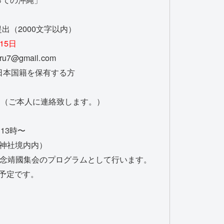
出（2000文字以内）
15日
u7@gmail.com
日本国籍を保有する方
0日（ご本人に連絡致します。）
13時〜
国神社境内内）
記念靖國集会のプログラムとして行います。
予定です。