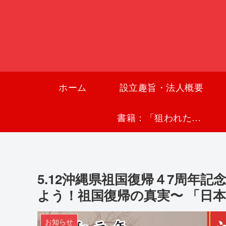
ホーム
設立趣旨・法人概要
書籍：「狙われた沖縄〜真実の沖縄史が日本を救う〜」
5.12沖縄県祖国復帰４7周年記
よう！祖国復帰の真実〜 「日
お知らせ