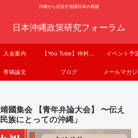
沖縄から目指す祖国日本の再建
日本沖縄政策研究フォーラム
入会案内
【You Tube】仲村覚チャンネル
イベント予
寄稿論文
ブログ
メールマガジ
念靖國集会 【青年弁論大会】 〜伝え
本民族にとっての沖縄」