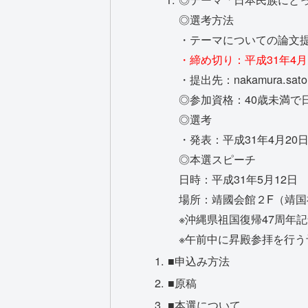
◎選考方法
・テーマについての論文提
・締め切り：平成31年4月
・提出先：nakamura.sator
◎参加資格：40歳未満で
◎選考
・発表：平成31年4月2
◎本選スピーチ
日時：平成31年5月12日 
場所：靖國会館２F（靖
※沖縄県祖国復帰47周年
※午前中に昇殿参拝を行う
■申込み方法
■原稿
■
本選について