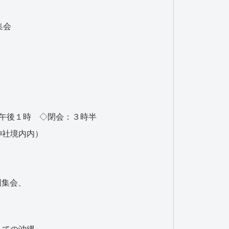
集会
：午後１時 ◇閉会：３時半
神社境内内）
國集会、
っての沖縄」